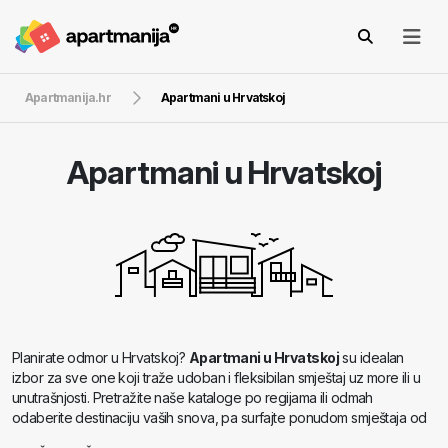
Apartmanija.hr
Apartmani u Hrvatskoj
Apartmani u Hrvatskoj
Planirate odmor u Hrvatskoj?
Apartmani u Hrvatskoj
su idealan
izbor za sve one koji traže udoban i fleksibilan smještaj uz more ili u
unutrašnjosti. Pretražite naše kataloge po regijama ili odmah
odaberite destinaciju vaših snova, pa surfajte ponudom smještaja od
luksuznih apartmana s bazenima do cjenovno pristupačnijih ponuda.