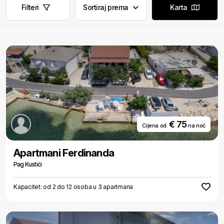
Filteri
Sortiraj prema
Karta
€ 75
Cijena od
na noć
Apartmani Ferdinanda
Pag Kustići
Kapacitet: od 2 do 12 osoba u 3 apartmana