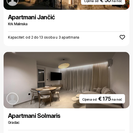
€ 50
Cijena od
na noć
Apartmani Jančić
Krk Malinska
Kapacitet: od 2 do 13 osoba u 3 apartmana
€ 175
Cijena od
na noć
Apartmani Solmaris
Gradac