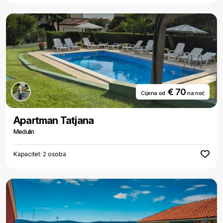
€ 70
Cijena od
na noć
Apartman Tatjana
Medulin
Kapacitet: 2 osoba