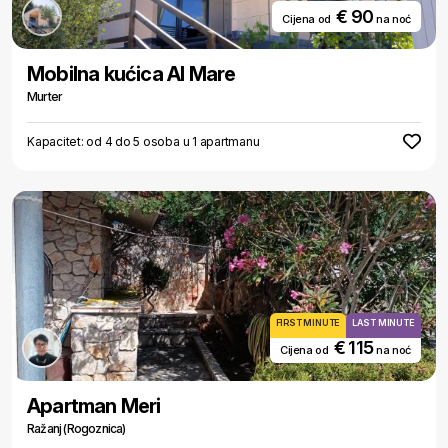
€ 90
Cijena od
na noć
Mobilna kućica Al Mare
Murter
Kapacitet: od 4 do 5 osoba u 1 apartmanu
FIRST MINUTE
LAST MINUTE
€ 115
Cijena od
na noć
Apartman Meri
Ražanj (Rogoznica)