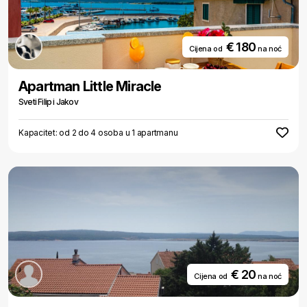
€ 180
Cijena od
na noć
Apartman Little Miracle
Sveti Filip i Jakov
Kapacitet: od 2 do 4 osoba u 1 apartmanu
€ 20
Cijena od
na noć