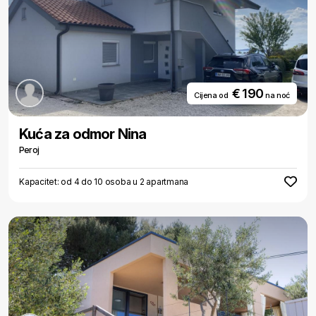
€ 190
Cijena od
na noć
Kuća za odmor Nina
Peroj
Kapacitet: od 4 do 10 osoba u 2 apartmana