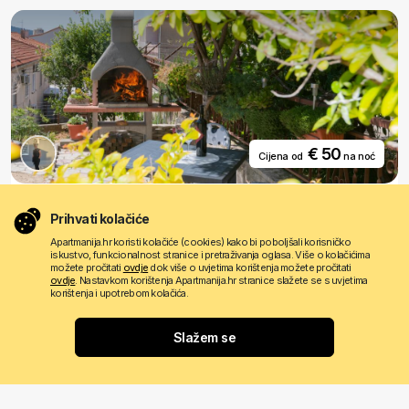
€ 50
Cijena od
na noć
Apartman Mirela
Prihvati kolačiće
Split
Apartmanija.hr koristi kolačiće (cookies) kako bi poboljšali korisničko
iskustvo, funkcionalnost stranice i pretraživanja oglasa. Više o kolačićima
Kapacitet: od 2 do 4 osoba u 1 apartmanu
možete pročitati
ovdje
dok više o uvjetima korištenja možete pročitati
ovdje
. Nastavkom korištenja Apartmanija.hr stranice slažete se s uvjetima
korištenja i upotrebom kolačića.
Slažem se