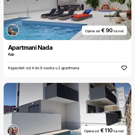
€ 90
Cijena od
na noć
Apartmani Nada
Rab
Kapacitet: od 4 do 9 osoba u 2 apartmana
€ 110
Cijena od
na noć