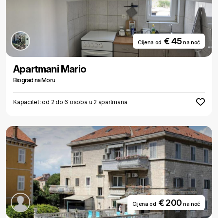
€ 45
Cijena od
na noć
Apartmani Mario
Biograd na Moru
Kapacitet: od 2 do 6 osoba u 2 apartmana
€ 200
Cijena od
na noć