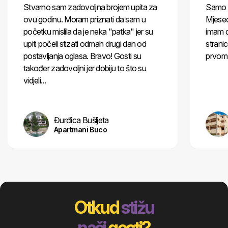
Stvarno sam zadovoljna brojem upita za
Samo p
ovu godinu. Moram priznati da sam u
Mjesec
početku mislila da je neka "patka" jer su
imam d
upiti počeli stizati odmah drugi dan od
stranic
postavljanja oglasa. Bravo! Gosti su
prvom 
također zadovoljni jer dobiju to što su
vidjeli...
Đurđica Bušljeta
Apartmani Buco
Otkud
stižu
naši
gosti?