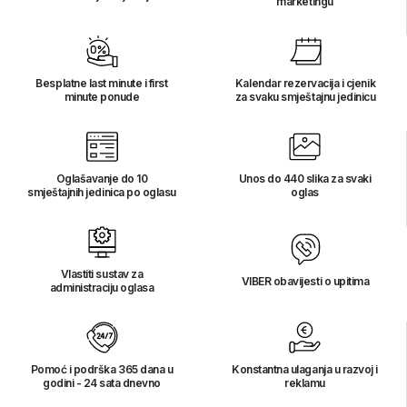
marketingu
Besplatne last minute i first
Kalendar rezervacija i cjenik
minute ponude
za svaku smještajnu jedinicu
Oglašavanje do 10
Unos do 440 slika za svaki
smještajnih jedinica po oglasu
oglas
Vlastiti sustav za
VIBER obavijesti o upitima
administraciju oglasa
Pomoć i podrška 365 dana u
Konstantna ulaganja u razvoj i
godini - 24 sata dnevno
reklamu