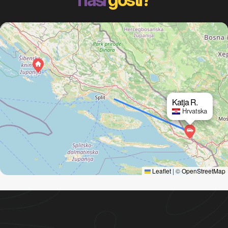
Katja R.
Hrvatska
Leaflet
|
©
OpenStreetMap