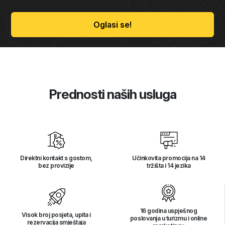
Oglasi se!
Prednosti naših usluga
Direktni kontakt s gostom,
Učinkovita promocija na 14
bez provizije
tržišta i 14 jezika
16 godina uspješnog
Visok broj posjeta, upita i
poslovanja u turizmu i online
rezervacija smještaja