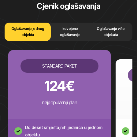
Cjenik oglašavanja
Oglašavanje jednog
Izdvojeno
Oglašavanje više
objekta
oglašavanje
objekata
STANDARD PAKET
124€
najpopularniji plan
Do deset smještajnih jedinica u jednom
Do
objektu
ob