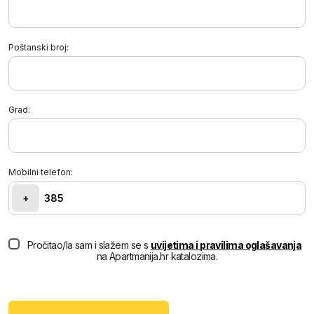
Poštanski broj:
Grad:
Mobilni telefon:
+
Pročitao/la sam i slažem se s
uvijetima i pravilima oglašavanja
na Apartmanija.hr katalozima.