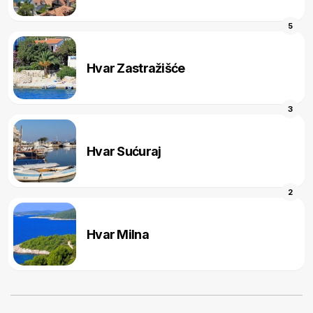
5
Hvar Zastražišće
3
Hvar Sućuraj
2
Hvar Milna