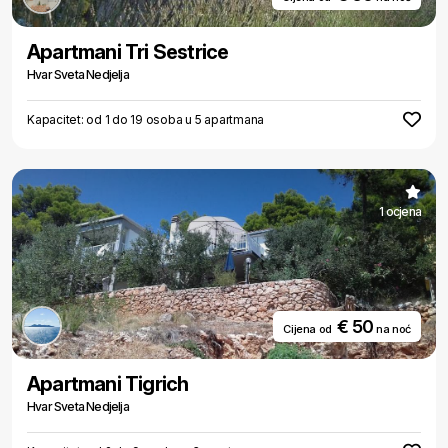
Apartmani Tri Sestrice
Hvar Sveta Nedjelja
Kapacitet: od 1 do 19 osoba u 5 apartmana
1 ocjena
€ 50
Cijena od
na noć
Apartmani Tigrich
Hvar Sveta Nedjelja