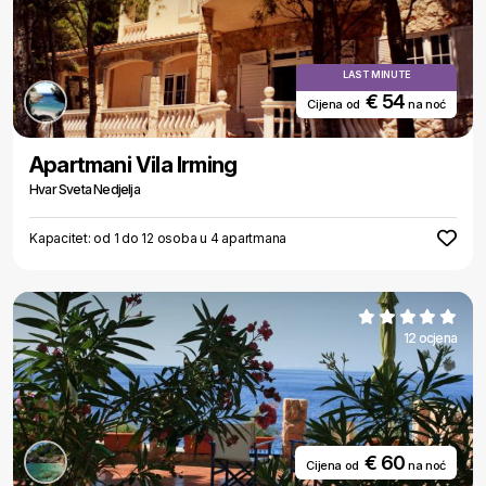
LAST MINUTE
€ 54
Cijena od
na noć
Apartmani Vila Irming
Hvar Sveta Nedjelja
Kapacitet: od 1 do 12 osoba u 4 apartmana
12 ocjena
€ 60
Cijena od
na noć