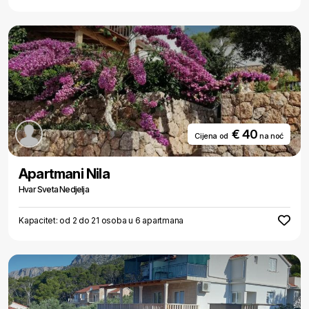
€ 40
Cijena od
na noć
Apartmani Nila
Hvar Sveta Nedjelja
Kapacitet: od 2 do 21 osoba u 6 apartmana