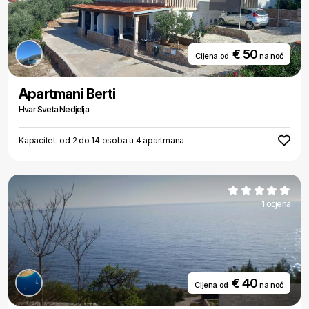
€ 50
Cijena od
na noć
Apartmani Berti
Hvar Sveta Nedjelja
Kapacitet: od 2 do 14 osoba u 4 apartmana
1 ocjena
€ 40
Cijena od
na noć