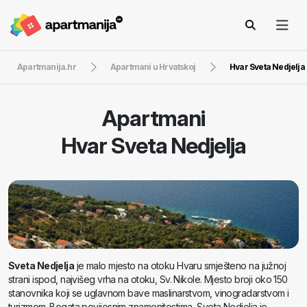
Apartmanija.hr
Apartmani u Hrvatskoj
Hvar Sveta Nedjelja
Apartmani
Hvar Sveta Nedjelja
Sveta Nedjelja
je malo mjesto na otoku Hvaru smješteno na južnoj
strani ispod, najvišeg vrha na otoku, Sv. Nikole. Mjesto broji oko 150
stanovnika koji se uglavnom bave maslinarstvom, vinogradarstvom i
turizmom. Bogata povijesnim znamenitostima, Sveta Nedjelja je