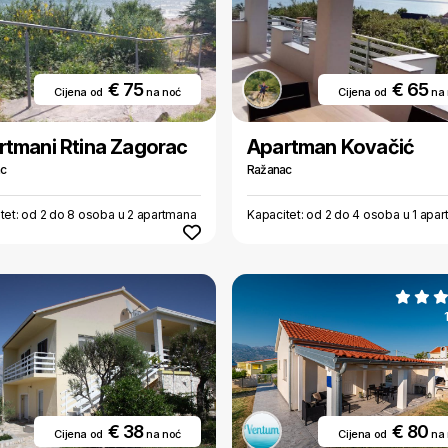
€ 75
€ 65
Cijena od
na noć
Cijena od
na
rtmani Rtina Zagorac
Apartman Kovačić
ac
Ražanac
tet: od 2 do 8 osoba u 2 apartmana
Kapacitet: od 2 do 4 osoba u 1 apa
€ 38
€ 80
Cijena od
na noć
Cijena od
na