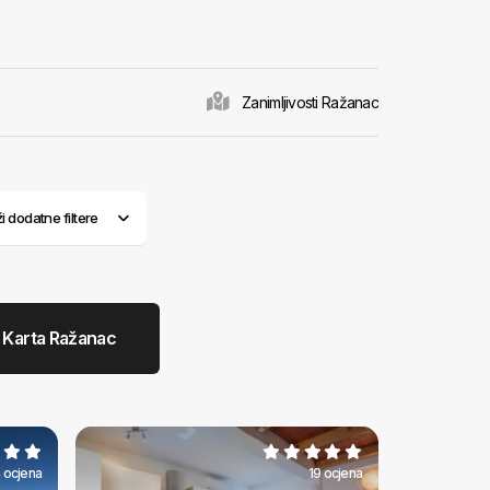
 u
 U koliko ste
istočne strane je
osjećuju i uživaju
Zanimljivosti Ražanac
a sve što je
šca.
olica.
ži dodatne filtere
Karta Ražanac
 ocjena
19 ocjena