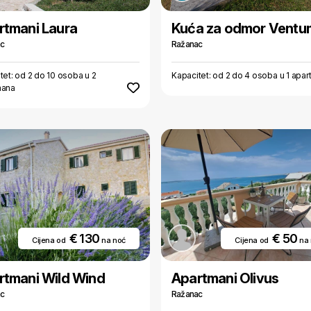
rtmani Laura
Kuća za odmor Ventu
ac
Ražanac
tet: od 2 do 10 osoba u 2
Kapacitet: od 2 do 4 osoba u 1 apa
mana
€ 130
€ 50
Cijena od
na noć
Cijena od
na
rtmani Wild Wind
Apartmani Olivus
ac
Ražanac