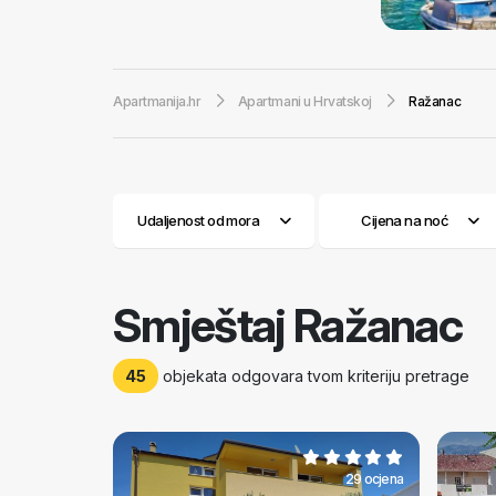
željni avanture, 
idealan za ljubitel
u njegovim priro
Apartmanija.hr
Apartmani u Hrvatskoj
Ražanac
Za one željne ve
potrebno za svoje
Ražanac. Smještaj 
Udaljenost od mora
Cijena na noć
Smještaj Ražanac
45
objekata odgovara tvom kriteriju pretrage
29 ocjena