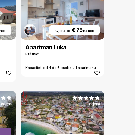
€ 75
 noć
Cijena od
na noć
Apartman Luka
Ražanac
Kapacitet: od 4 do 6 osoba u 1 apartmanu
 ocjena
1 ocjena