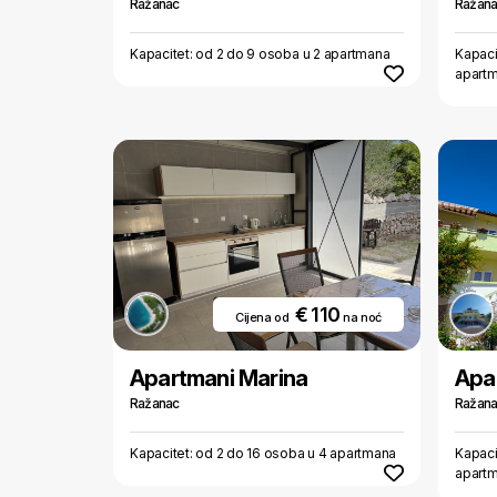
Ražanac
Ražan
Kapacitet: od 2 do 9 osoba u 2 apartmana
Kapaci
apart
€ 110
Cijena od
na noć
Apartmani Marina
Apa
Ražanac
Ražan
Kapacitet: od 2 do 16 osoba u 4 apartmana
Kapaci
apart