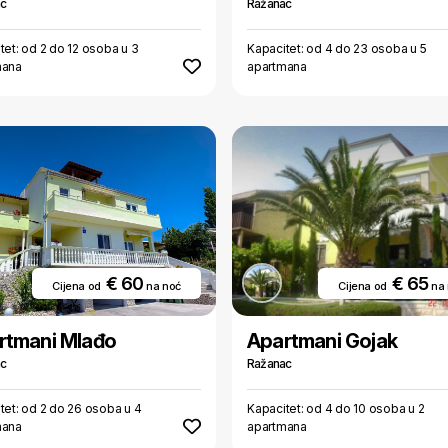
ac
Ražanac
tet: od 2 do 12 osoba u 3
Kapacitet: od 4 do 23 osoba u 5
mana
apartmana
€ 60
€ 65
Cijena od
na noć
Cijena od
na
rtmani Mlađo
Apartmani Gojak
ac
Ražanac
tet: od 2 do 26 osoba u 4
Kapacitet: od 4 do 10 osoba u 2
mana
apartmana