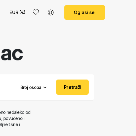
ema
EUR (€)
Oglasi se!
ac
Pretraži
Broj osoba
teno nedaleko od
no, povučeno i
jne tišine i