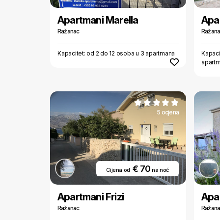
Apartmani Marella
Apa
Ražanac
Ražan
Kapacitet: od 2 do 12 osoba u 3 apartmana
Kapaci
apart
5 ocjena
€ 70
Cijena od
na noć
Apartmani Frizi
Apa
Ražanac
Ražan