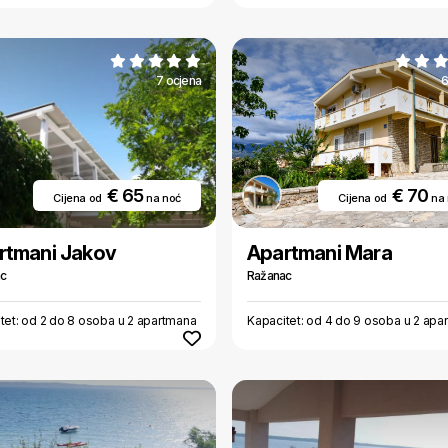
7 ocjena
6
€ 65
€ 70
Cijena od
na noć
Cijena od
na
rtmani Jakov
Apartmani Mara
ac
Ražanac
tet: od 2 do 8 osoba u 2 apartmana
Kapacitet: od 4 do 9 osoba u 2 apa