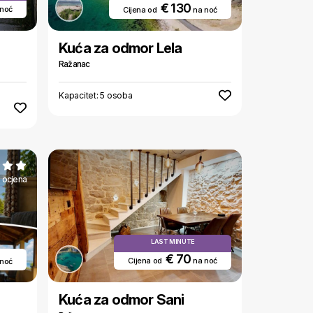
€ 130
 noć
Cijena od
na noć
Kuća za odmor Lela
Ražanac
Kapacitet: 5 osoba
 ocjena
LAST MINUTE
€ 70
Cijena od
na noć
 noć
Kuća za odmor Sani