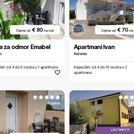
€ 80
€ 70
Cijena od
na noć
Cijena od
na
a za odmor Emabel
Apartmani Ivan
ac
Ražanac
tet: od 4 do 5 osoba u 1 apartmanu
Kapacitet: od 4 do 10 osoba u 2
apartmana
1 ocjena
44
LAST MINUTE