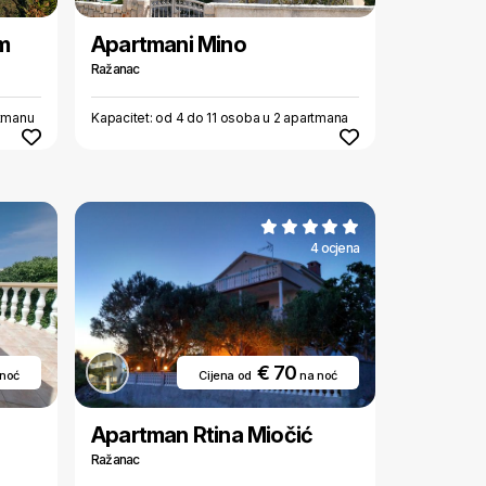
m
Apartmani Mino
Ražanac
rtmanu
Kapacitet: od 4 do 11 osoba u 2 apartmana
4 ocjena
€ 70
 noć
Cijena od
na noć
Apartman Rtina Miočić
Ražanac