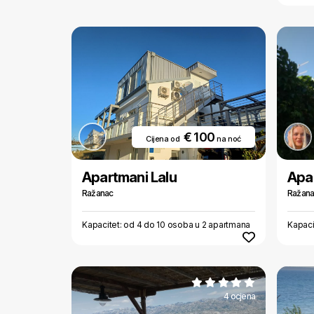
€ 100
Cijena od
na noć
Apartmani Lalu
Apa
Ražanac
Ražan
Kapacitet: od 4 do 10 osoba u 2 apartmana
Kapaci
4 ocjena