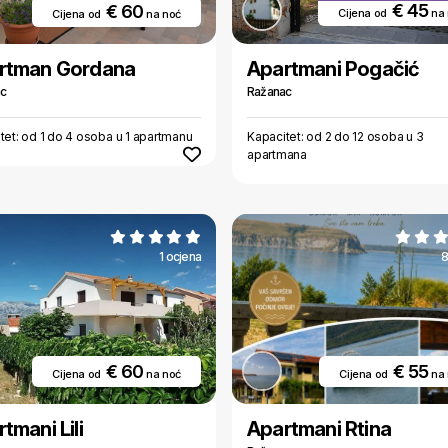
€ 45
€ 60
Cijena od
na
Cijena od
na noć
rtman Gordana
Apartmani Pogačić
ac
Ražanac
tet: od 1 do 4 osoba u 1 apartmanu
Kapacitet: od 2 do 12 osoba u 3
apartmana
1 ocjena
8
€ 60
€ 55
Cijena od
na noć
Cijena od
na
tmani Lili
Apartmani Rtina