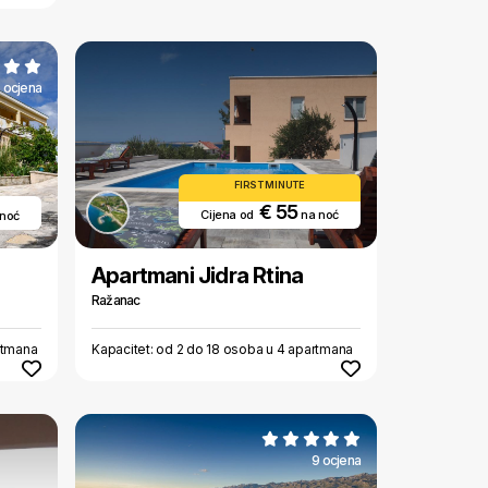
 ocjena
FIRST MINUTE
€ 55
Cijena od
na noć
 noć
Apartmani Jidra Rtina
Ražanac
rtmana
Kapacitet: od 2 do 18 osoba u 4 apartmana
9 ocjena