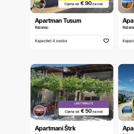
€ 90
Cijena od
na noć
Apartman Tusum
Apa
Ražanac
Ražan
Kapacitet: 4 osoba
Kapaci
LAST MINUTE
€ 50
Cijena od
na noć
Apartmani Štrk
Apar