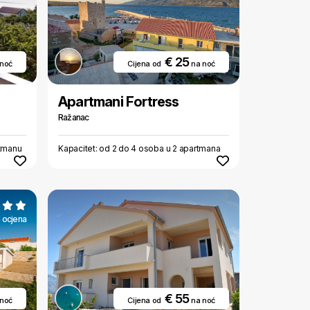
€ 25
 noć
Cijena od
na noć
Apartmani Fortress
Ražanac
rtmanu
Kapacitet: od 2 do 4 osoba u 2 apartmana
1 ocjena
€ 55
 noć
Cijena od
na noć