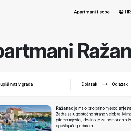
Sortiraj pr
Ukloni filtere
Apartmani i sobe
HR
partmani
Ražan
Ražanac
je malo priobalno mjesto smješ
Zadra sa jugoistočne strane velebita. Mir
pitomo mjesto, idealno je za odmor onih žel
opuštajućeg odmora.