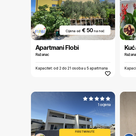
€ 50
Cijena od
na noć
Apartmani Flobi
Kuć
Ražanac
Ražan
Kapacitet: od 2 do 21 osoba u 5 apartmana
Kapaci
1 ocjena
FIRST MINUTE