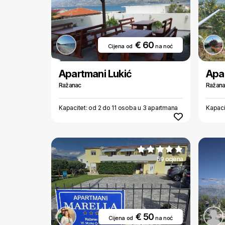
€ 60
Cijena od
na noć
Apartmani Lukić
Apa
Ražanac
Ražan
Kapacitet: od 2 do 11 osoba u 3 apartmana
Kapaci
59 ocjena
€ 50
Cijena od
na noć