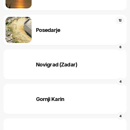
12
Posedarje
6
Novigrad (Zadar)
4
Gornji Karin
4