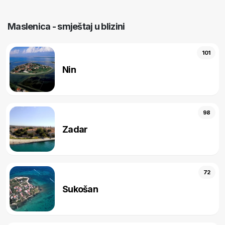
Maslenica - smještaj u blizini
101
Nin
98
Zadar
72
Sukošan