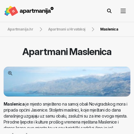
Apartmanija.hr
Apartmani u Hrvatskoj
Maslenica
Apartmani
Maslenica
Maslenica
je mjesto smješteno na samoj obali Novigradskog mora i
pripada općini Jasenice. Stoljetni maslinici, koje mještani do dana
današnjeg uzgajaju uz samu obalu, zaslužni su za ime ovoga mjesta.
Prirodne ljepote i kulture prošlog vremena mještana Maslenice i
danas krase ovo mjesto te uz sav turistički sadržaj čine je još
interesantnijim.