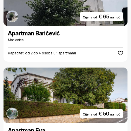
€ 65
Cijena od
na noć
Apartman Baričević
Maslenica
Kapacitet: od 2 do 4 osoba u 1 apartmanu
€ 50
Cijena od
na noć
Apartman Eva