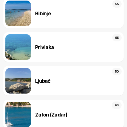
55
Bibinje
55
Privlaka
50
Ljubač
46
Zaton (Zadar)