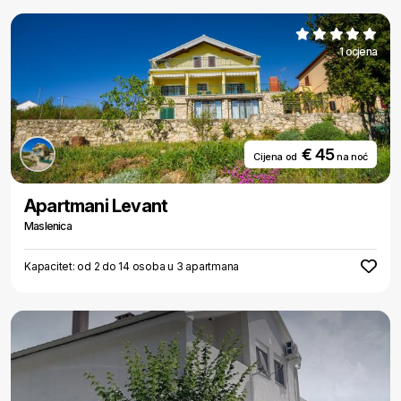
1 ocjena
€ 45
Cijena od
na noć
Apartmani Levant
Maslenica
Kapacitet: od 2 do 14 osoba u 3 apartmana