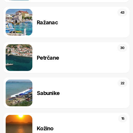
43
Ražanac
30
Petrčane
22
Sabunike
15
Kožino