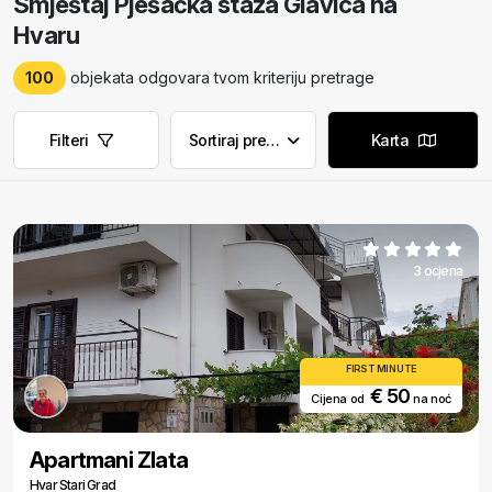
Smještaj Pješačka staza Glavica na
Hvaru
100
objekata odgovara tvom kriteriju pretrage
Filteri
Sortiraj prema
Karta
Ukloni filtere
Ukloni filtere
3 ocjena
FIRST MINUTE
€ 50
Cijena od
na noć
Apartmani Zlata
Hvar Stari Grad