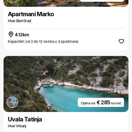
Apartmani Marko
Hvar Stari Grad
4.12km
Kapacitet: od 2 do 12 osoba u 3 apartmana
€ 285
Cijena od
na noć
Uvala Tatinja
Hvar Vrbanj