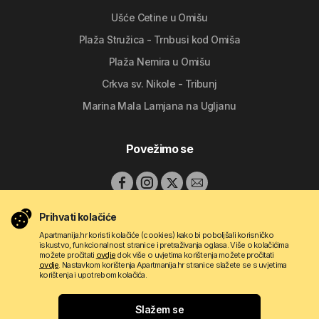
Ušće Cetine u Omišu
Plaža Stružica - Trnbusi kod Omiša
Plaža Nemira u Omišu
Crkva sv. Nikole - Tribunj
Marina Mala Lamjana na Ugljanu
Povežimo se
Prihvati kolačiće
Apartmanija.hr koristi kolačiće (cookies) kako bi poboljšali korisničko
iskustvo, funkcionalnost stranice i pretraživanja oglasa. Više o kolačićima
možete pročitati
ovdje
dok više o uvjetima korištenja možete pročitati
ovdje
. Nastavkom korištenja Apartmanija.hr stranice slažete se s uvjetima
korištenja i upotrebom kolačića.
Copyright © 2009 - 2026 Do-bra d.o.o.
Slažem se
Gdje se želite odmoriti?
Kontakt
O nama
Pravila korištenja
Uvjeti oglašavanja