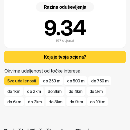
Razina oduševljenja
9.34
(67 ocjena)
Koja je tvoja ocjena?
Okvirna udaljenost od točke interesa:
Sve udaljenosti
do 250 m
do 500 m
do 750 m
do 1km
do 2km
do 3km
do 4km
do 5km
do 6km
do 7km
do 8km
do 9km
do 10km