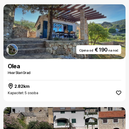
€ 190
Cijena od
na noć
Olea
Hvar Stari Grad
2.82km
Kapacitet: 5 osoba