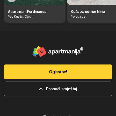
Apartmani Ferdinanda
Kuća za odmor Nina
Pag Kustići, Otoci
Peroj, Istra
Oglasi se!
Pronađi smještaj