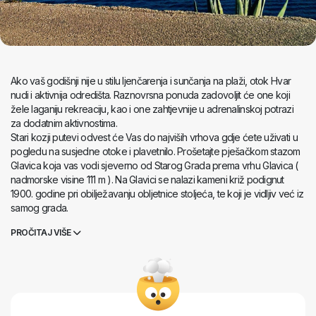
Ako vaš godišnji nije u stilu ljenčarenja i sunčanja na plaži, otok Hvar
nudi i aktivnija odredišta. Raznovrsna ponuda zadovoljit će one koji
žele laganiju rekreaciju, kao i one zahtjevnije u adrenalinskoj potrazi
za dodatnim aktivnostima.
Stari kozji putevi odvest će Vas do najviših vrhova gdje ćete uživati u
pogledu na susjedne otoke i plavetnilo. Prošetajte pješačkom stazom
Glavica koja vas vodi sjeverno od Starog Grada prema vrhu Glavica (
nadmorske visine 111 m ). Na Glavici se nalazi kameni križ podignut
1900. godine pri obilježavanju obljetnice stoljeća, te koji je vidljiv već iz
samog grada.
S vrha se pruža pogled na grad, starogradski zaljev i širu okolicu pa
PROČITAJ VIŠE
se stoga pretpostavlja da je Glavica bila promatračnica zbog svog
položaja. Na Glavici je postojala prethistorijska, ilirska gradina od koje
je sačuvan samo ostatak bedema koji okružuje plato na vrhu brijega.
Kroz 7 km dugu šetnju najbolje ćete doživjeti vegetacijsku raznolikost
otoka svim vašim osjetilima.