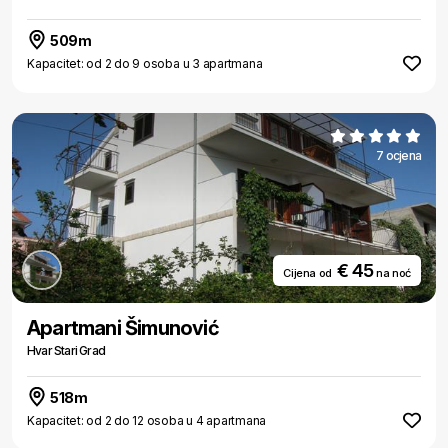
509m
Kapacitet: od 2 do 9 osoba u 3 apartmana
7 ocjena
€ 45
Cijena od
na noć
Apartmani Šimunović
Hvar Stari Grad
518m
Kapacitet: od 2 do 12 osoba u 4 apartmana