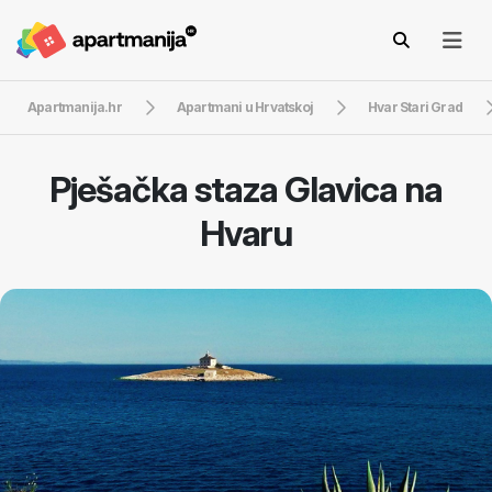
Apartmanija.hr
Apartmani u Hrvatskoj
Hvar Stari Grad
Pješačka staza Glavica na
Hvaru