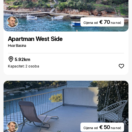
€ 70
Cijena od
na noć
Apartman West Side
Hvar Basina
5.92km
Kapacitet: 2 osoba
€ 50
Cijena od
na noć