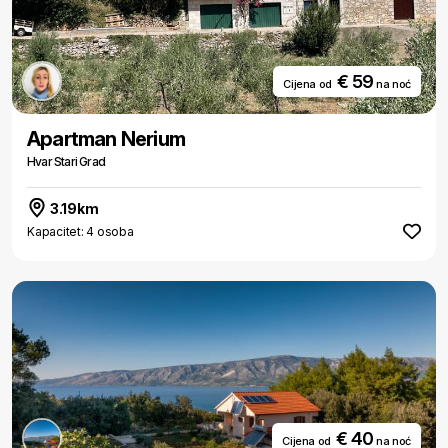
€ 59
Cijena od
na noć
Apartman Nerium
Hvar Stari Grad
3.19km
Kapacitet: 4 osoba
€ 40
Cijena od
na noć