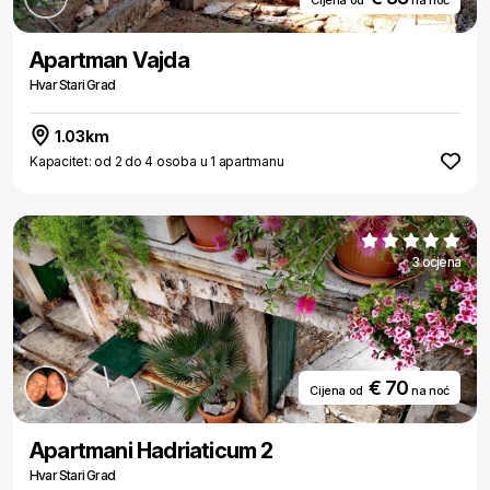
Cijena od
na noć
Apartman Vajda
Hvar Stari Grad
1.03km
Kapacitet: od 2 do 4 osoba u 1 apartmanu
3 ocjena
€ 70
Cijena od
na noć
Apartmani Hadriaticum 2
Hvar Stari Grad