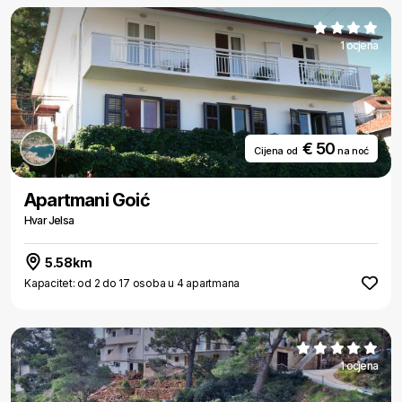
1 ocjena
€ 50
Cijena od
na noć
Apartmani Goić
Hvar Jelsa
5.58km
Kapacitet: od 2 do 17 osoba u 4 apartmana
1 ocjena