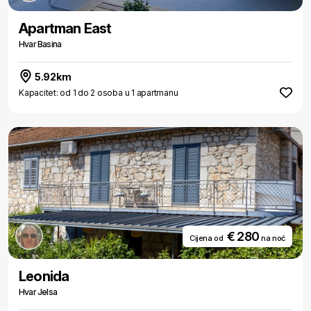
Apartman East
Hvar Basina
5.92km
Kapacitet: od 1 do 2 osoba u 1 apartmanu
€ 280
Cijena od
na noć
Leonida
Hvar Jelsa