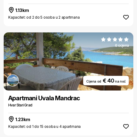
1.13km
Kapacitet: od 2 do 5 osoba u 2 apartmana
6 ocjena
€ 40
Cijena od
na noć
Apartmani Uvala Mandrac
Hvar Stari Grad
1.23km
Kapacitet: od 1 do 15 osoba u 4 apartmana