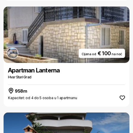
€ 100
Cijena od
na noć
Apartman Lanterna
Hvar Stari Grad
958m
Kapacitet: od 4 do 5 osoba u 1 apartmanu