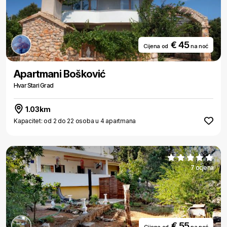
€ 45
Cijena od
na noć
Apartmani Bošković
Hvar Stari Grad
1.03km
Kapacitet: od 2 do 22 osoba u 4 apartmana
7 ocjena
€ 55