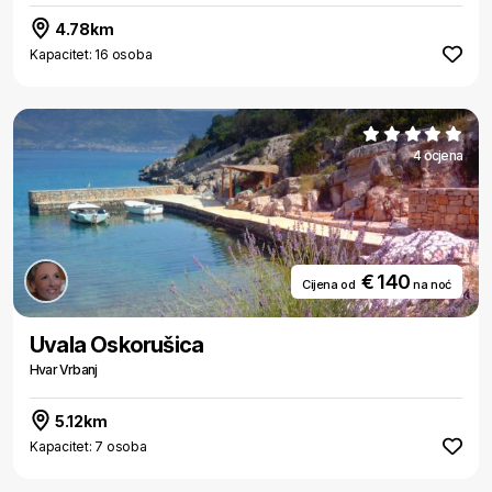
4.78km
Kapacitet: 16 osoba
4 ocjena
€ 140
Cijena od
na noć
Uvala Oskorušica
Hvar Vrbanj
5.12km
Kapacitet: 7 osoba