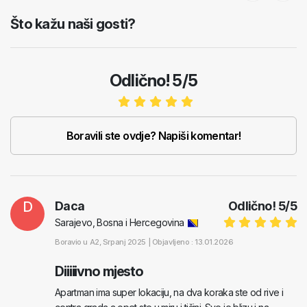
Previous
Next
Što kažu naši gosti?
Odlično! 5/5
Boravili ste ovdje? Napiši komentar!
D
Daca
Odlično!
5
/
5
Sarajevo, Bosna i Hercegovina
Boravio u
A2
, Srpanj 2025 |
Objavljeno : 13.01.2026
Diiiiivno mjesto
Apartman ima super lokaciju, na dva koraka ste od rive i