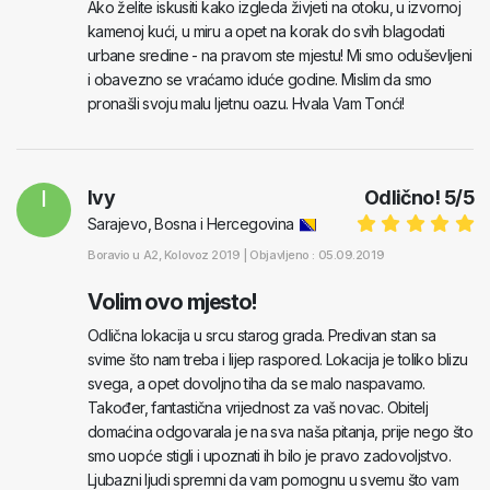
Ako želite iskusiti kako izgleda živjeti na otoku, u izvornoj
kamenoj kući, u miru a opet na korak do svih blagodati
urbane sredine - na pravom ste mjestu! Mi smo oduševljeni
i obavezno se vraćamo iduće godine. Mislim da smo
pronašli svoju malu ljetnu oazu. Hvala Vam Tonći!
I
Ivy
Odlično!
5
/
5
Sarajevo, Bosna i Hercegovina
Boravio u
A2
, Kolovoz 2019 |
Objavljeno : 05.09.2019
Volim ovo mjesto!
Odlična lokacija u srcu starog grada. Predivan stan sa
svime što nam treba i lijep raspored. Lokacija je toliko blizu
svega, a opet dovoljno tiha da se malo naspavamo.
Također, fantastična vrijednost za vaš novac. Obitelj
domaćina odgovarala je na sva naša pitanja, prije nego što
smo uopće stigli i upoznati ih bilo je pravo zadovoljstvo.
Ljubazni ljudi spremni da vam pomognu u svemu što vam