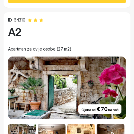
ID: 64310
A2
Apartman za dvije osobe (27 m2)
€ 70
Cijena od
na noć
+9