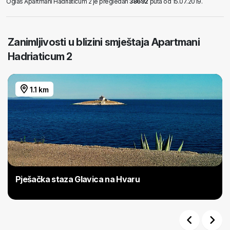
Oglas Apartmani Hadriaticum 2 je pregledan
38692
puta od 15.07.2019.
Zanimljivosti u blizini smještaja Apartmani
Hadriaticum 2
1.1 km
Pješačka staza Glavica na Hvaru