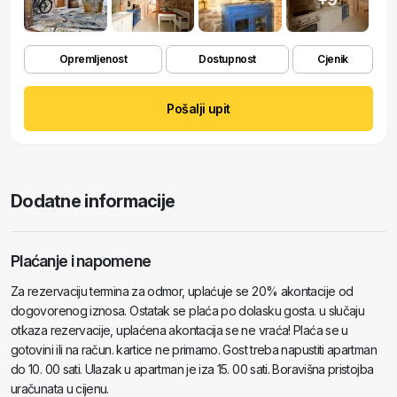
Opremljenost
Dostupnost
Cjenik
Pošalji upit
Dodatne informacije
Plaćanje i napomene
Za rezervaciju termina za odmor, uplaćuje se 20% akontacije od
dogovorenog iznosa. Ostatak se plaća po dolasku gosta. u slučaju
otkaza rezervacije, uplaćena akontacija se ne vraća! Plaća se u
gotovini ili na račun. kartice ne primamo. Gost treba napustiti apartman
do 10. 00 sati. Ulazak u apartman je iza 15. 00 sati. Boravišna pristojba
uračunata u cijenu.