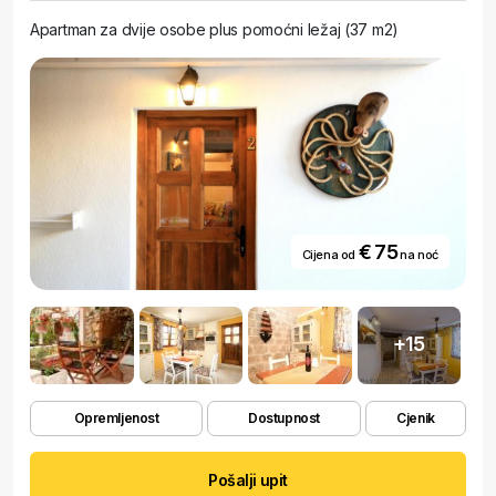
Apartman za dvije osobe plus pomoćni ležaj (37 m2)
€ 75
Cijena od
na noć
+15
Opremljenost
Dostupnost
Cjenik
Pošalji upit