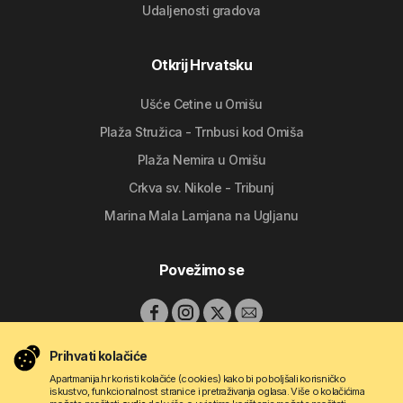
Udaljenosti gradova
Otkrij Hrvatsku
Ušće Cetine u Omišu
Plaža Stružica - Trnbusi kod Omiša
Plaža Nemira u Omišu
Crkva sv. Nikole - Tribunj
Marina Mala Lamjana na Ugljanu
Povežimo se
Prihvati kolačiće
Apartmanija.hr koristi kolačiće (cookies) kako bi poboljšali korisničko
iskustvo, funkcionalnost stranice i pretraživanja oglasa. Više o kolačićima