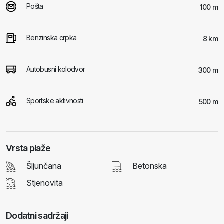
Pošta
100 m
Benzinska crpka
8 km
Autobusni kolodvor
300 m
Sportske aktivnosti
500 m
Vrsta plaže
Šljunčana
Betonska
Stjenovita
Dodatni sadržaji