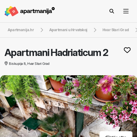
Apartmanija.hr
Apartmani u Hrvatskoj
Hvar Stari Grad
Apartmani Hadriaticum 2
Biskupija 8, Hvar Stari Grad