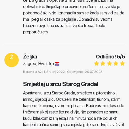
centra grada a opet ste u miru i tišini. Sve je blizu i na
dohvat ruke. Smještaj je predivno uređen i ima sve što je
potrebno čak i više, iznenadila sam se kada sam vidjela da
ima i pegla i daska za peglanje . Domaćini su veoma
ljubazni i uvijek na usluzi za sve što treba. Toplo
preporučujem.
Ž
Željka
Odlično!
5
/
5
Zagreb, Hrvatska
Boravio u
A2+1
, Srpanj 2022 |
Objavljeno : 20.07.2022
Smještaj u srcu Starog Grada!
Apartman u srcu Starog Grada, smješten u pitoresknoj ,
mirnoj, slijepoj ulici. Okruženi ste zelenilom, tišinom, starim
kamenim kućama, dvorom i pticama. Budi vas miris lavande
i ružmarina koji raste što na divlje, što posađen uz samu
kuću. Izlaskom iz smještaja na minutu hoda ste od uskih
kamenih uličica samog srca mjesta gdje se odvija sav život.