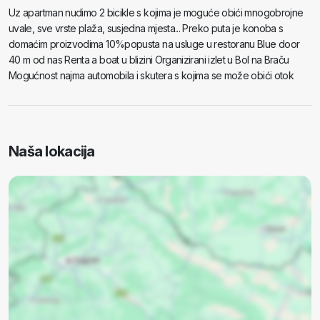
Uz apartman nudimo 2 bicikle s kojima je moguće obići mnogobrojne
uvale, sve vrste plaža, susjedna mjesta... Preko puta je konoba s
domaćim proizvodima 10%popusta na usluge u restoranu Blue door
40 m od nas Renta a boat u blizini Organizirani izlet u Bol na Braču
Mogućnost najma automobila i skutera s kojima se može obići otok
Naša lokacija