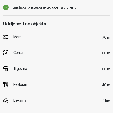
Turistička pristojba je uključena u cijenu.
Udaljenost od objekta
More
70 m
Centar
100 m
Trgovina
100 m
Restoran
40 m
Ljekarna
1 km