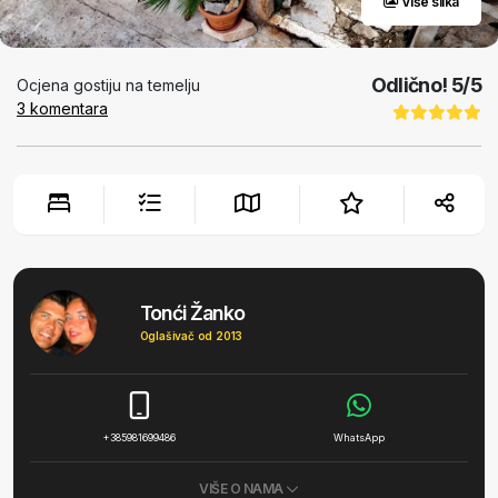
Više slika
Odlično!
5
/5
Ocjena gostiju na temelju
3
komentara
Tonći Žanko
Oglašivač od 2013
+385981699486
WhatsApp
VIŠE O NAMA