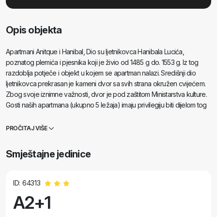
Opis objekta
Apartmani Anitque i Hanibal, Dio su ljetnikovca Hanibala Lucića,
poznatog plemića i pjesnika koji je živio od 1485 g do. 1553 g. Iz tog
razdoblja potječe i objekt u kojem se apartman nalazi. Središnji dio
ljetnikovca prekrasan je kameni dvor sa svih strana okružen cvijećem.
Zbog svoje iznimne važnosti, dvor je pod zaštitom Ministarstva kulture.
Gosti naših apartmana (ukupno 5 ležaja) imaju privilegiju biti dijelom tog
jedinstvenog prostora. Apartman Antique je namijenjen za dvije osobe a
apartman Hanibal za 2 ali može primiti i 3 osobe. Oba apartmana
PROČITAJ VIŠE
gostima osiguravaju puni komfor. Ukrašena našim umjetničkim radovima
napravljenim od prirodnih materijala, namješteni s puno ljubavi i pažnje,
Smještajne jedinice
sve s željom da se naši gosti osjećaju ugodno! Klimatizacija, internet, sat
tv...omogućavaju ugodan boravak među starim kamenim zidovima. Gosti
imaju na raspolaganju i dvije bicikle po apartmanu s kojima im je ovdje
ID: 64313
sve dostupno.
A2+1