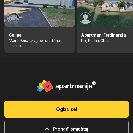
Celine
Apartmani Ferdinanda
Marija Gorica, Zagreb i središnja
Pag Kustići, Otoci
Hrvatska
Oglasi se!
Pronađi smještaj