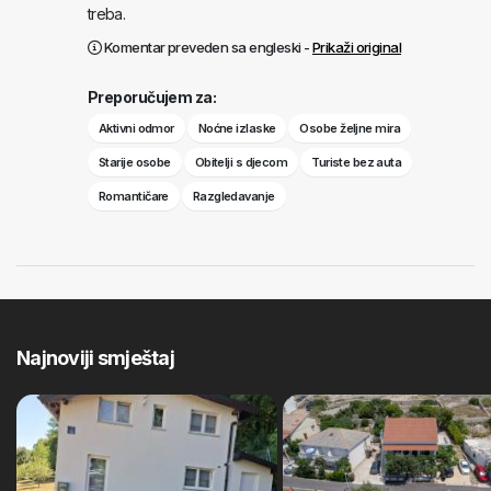
treba.
Komentar preveden sa engleski -
Prikaži original
Preporučujem za:
Aktivni odmor
Noćne izlaske
Osobe željne mira
Starije osobe
Obitelji s djecom
Turiste bez auta
Romantičare
Razgledavanje
Najnoviji smještaj