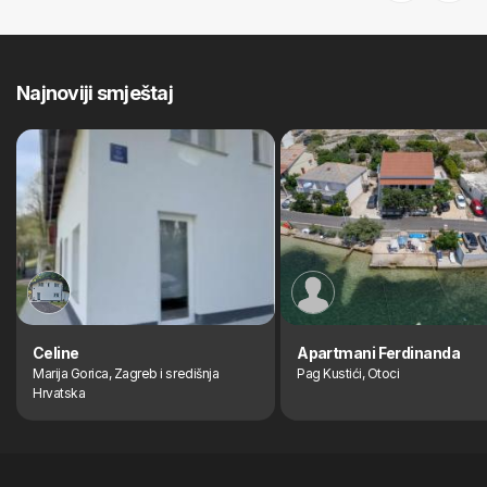
Previous
Next
Najnoviji smještaj
Celine
Apartmani Ferdinanda
Marija Gorica, Zagreb i središnja
Pag Kustići, Otoci
Hrvatska