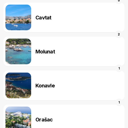
5
Cavtat
2
Molunat
1
Konavle
1
Orašac