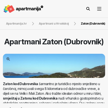
Apartmanija.hr
Apartmani u Hrvatskoj
Zaton (Dubrovnik)
Apartmani
Zaton (Dubrovnik)
Zaton kod Dubrovnika
šarmantno je turističko mjesto smješteno u
čarobnoj, mirnoj uvali svega 8 kilometara od dubrovačke vreve, a
dijeli se na Veliki i Mali Zaton. Ako tražite idealan odmor u miru i tišini,
smještaj u Zatonu kod Dubrovnika
nudi vrhunsko gostoprimstvo u
obiteljskim apartmanima, sobama i raskošnim vilama. Ovu zelenu oazu
krase mirisne borove šume i prekrasne plaže stvorene za kupanje i