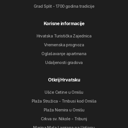
Grad Split - 1700 godina tradicije
Korisne informacije
Hrvatska Turistička Zajednica
Vremenska prognoza
Oglašavanje apartmana
Udaljenosti gradova
Otkrij Hrvatsku
Ušće Cetine u Omišu
Plaža Stružica - Trnbusi kod Omiša
Plaža Nemira u Omišu
Crkva sv. Nikole - Tribunj
Marina Mala Lamjana na Ugljanu