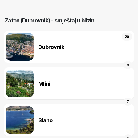
Zaton (Dubrovnik) - smještaj u blizini
20
Dubrovnik
9
Mlini
7
Slano