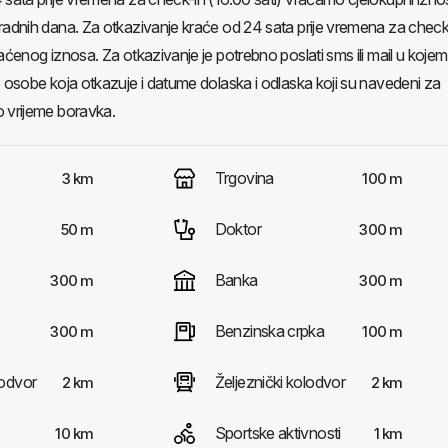
radnih dana. Za otkazivanje kraće od 24 sata prije vremena za check
aćenog iznosa. Za otkazivanje je potrebno poslati sms ili mail u kojem
e osobe koja otkazuje i datume dolaska i odlaska koji su navedeni za
o vrijeme boravka.
Trgovina
3 km
100 m
Doktor
50 m
300 m
Banka
300 m
300 m
Benzinska crpka
300 m
100 m
odvor
Željeznički kolodvor
2 km
2 km
Sportske aktivnosti
10 km
1 km