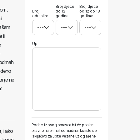
Broj djece
Broj djece
nom,
Broj
do 12
od 12 do 18
odraslih:
godina:
godina:
 i
vašem
ili
Upit
e
e
a odmah
vedeno
ćanje ne
om
Podaci iz ovog obrasca bit će poslani
, i ako
izravno na e-mail domaćina i koriste se
isključivo za upite vezane uz oglašene
koji je