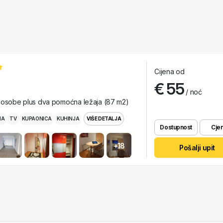
Cijena od
€ 55
/ noć
 osobe plus dva pomoćna ležaja (87 m2)
MA
TV
KUPAONICA
KUHINJA
VIŠE DETALJA
Dostupnost
Cjen
+18
Pošalji upit