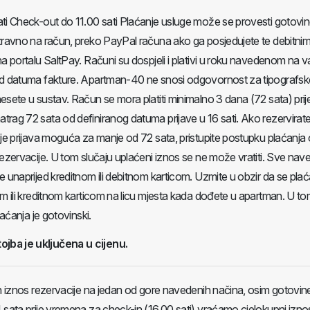
ti Check-out do 11.00 sati Plaćanje usluge može se provesti gotovi
zravno na račun, preko PayPal računa ako ga posjedujete te debitnim
na portalu SaltPay. Računi su dospjeli i plativi u roku navedenom na 
d datuma fakture. Apartman-40 ne snosi odgovornost za tipografske 
esete u sustav. Račun se mora platiti minimalno 3 dana (72 sata) prij
rag 72 sata od definiranog datuma prijave u 16 sati. Ako rezervirat
 je prijava moguća za manje od 72 sata, pristupite postupku plaćanj
rezervacije. U tom slučaju uplaćeni iznos se ne može vratiti. Sve na
e unaprijed kreditnom ili debitnom karticom. Uzmite u obzir da se pla
om ili kreditnom karticom na licu mjesta kada dođete u apartman. U t
laćanja je gotovinski.
tojba je uključena u cijenu.
an iznos rezervacije na jedan od gore navedenih načina, osim gotovine
 sata prije vremena za check-in (16.00 sati) vraćamo cjelokupni iznos 