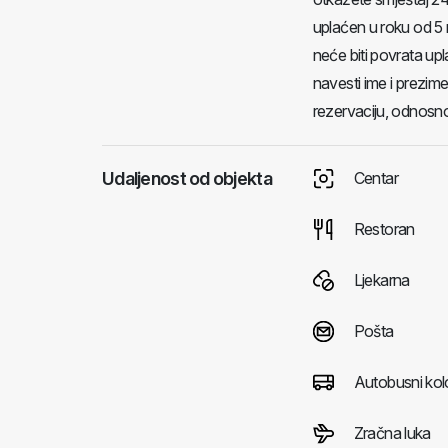
uplaćen u roku od 5 
neće biti povrata upl
navesti ime i prezim
rezervaciju, odnosn
Udaljenost od objekta
Centar
Restoran
Ljekarna
Pošta
Autobusni kol
Zračna luka