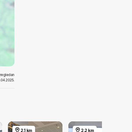
pregledan
.04.2025.
2.1 km
2.2 km