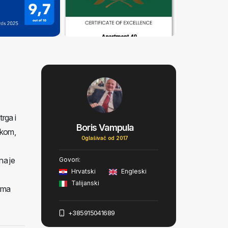
rga i
Boris Vampula
akom,
Oglašivač od 2017
na je
Govori:
Hrvatski
Engleski
Talijanski
tima
+385915041689