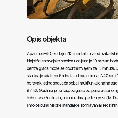
Opis objekta
Apartman-40 je udaljen 15 minuta hoda od parka Maksim
Najbliža tramvajska stanica udaljena je 10 minuta hoda 
centra grada može se doći tramvajem za 15 minuta. 
stanica je udaljena 5 minuta od apartmana. A40 sadrži
boravak, jedna spavaća soba i multifunkcionalna teras
87m2. Gostima je na raspolaganju potpuna autonomija ce
hidromasažnu kadu, a kuhinja ima perilicu posuđa. 
smo osigurali visoke standarde zbrinjavanja i reciklira