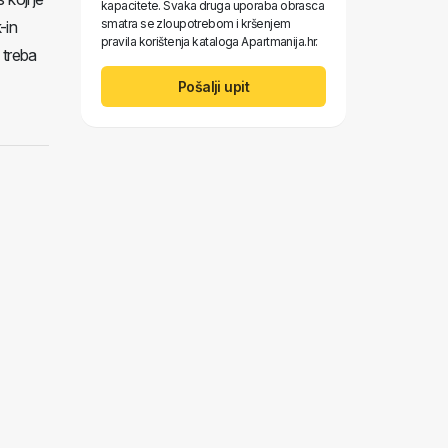
kapacitete. Svaka druga uporaba obrasca
smatra se zloupotrebom i kršenjem
-in
pravila korištenja kataloga Apartmanija.hr.
 treba
Pošalji upit