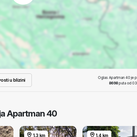
Oglas Apartman 40 je 
osti u blizini
8698
puta od 03
taja Apartman 40
1.3 km
1.4 km