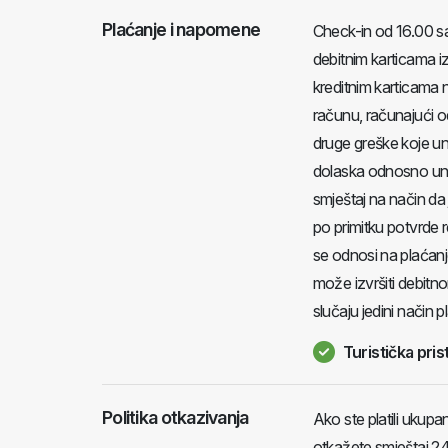
Plaćanje i napomene
Check-in od 16.00 sa
debitnim karticama i
kreditnim karticama 
računu, računajući o
druge greške koje un
dolaska odnosno unat
smještaj na način da
po primitku potvrde 
se odnosi na plaćanj
može izvršiti debitn
slučaju jedini način p
Turistička pris
Politika otkazivanja
Ako ste platili ukup
otkažete smještaj 24