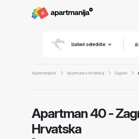
Izaberi odredište
Apartmanija.hr
Apartmani u Hrvatskoj
Zagreb
Apartman 40
-
Zagr
Hrvatska