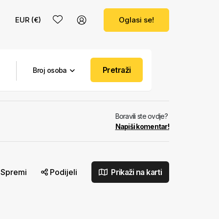
EUR (€)
Oglasi se!
Pretraži
Broj osoba
Boravili ste ovdje?
Napiši komentar!
Spremi
Podijeli
Prikaži na karti