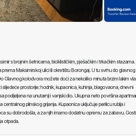
ir s brojnim šetnicama, biciklističkim, pješačkim i trkačkim stazama.
prema Maksimirskoj ulici ili okretištu Borongaj. U tu svrhu do glavnog t
Do Glavnog kolodvora možete doći za nekoliko minuta brzim lakim vl
 slijedeće prostorije: hodnik, kupaonica, kuhinja, blagovaona, dnevni
a podijeljena na unutarnji i vanjski dio. Ukupna neto površina apartma
ntralnog plinskog grijanja. Kupaonica uključuje perilicu rublja i
Djeca su dobrodošla, a za njih imamo dodatnu opremu za zabavu. Gos
nja otpada.