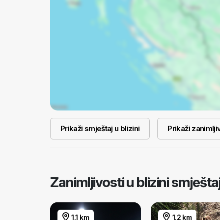
Prikaži smještaj u blizini
Prikaži zanimljiv
Zanimljivosti u blizini smješ
1.1 km
1.2 km