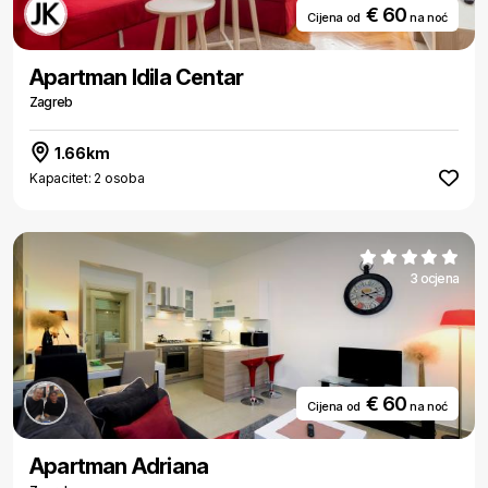
€ 60
Cijena od
na noć
Apartman Idila Centar
Zagreb
1.66km
Kapacitet: 2 osoba
3 ocjena
€ 60
Cijena od
na noć
Apartman Adriana