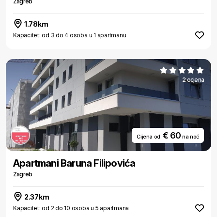
Zagreb
1.78km
Kapacitet: od 3 do 4 osoba u 1 apartmanu
2 ocjena
€ 60
Cijena od
na noć
Apartmani Baruna Filipovića
Zagreb
2.37km
Kapacitet: od 2 do 10 osoba u 5 apartmana