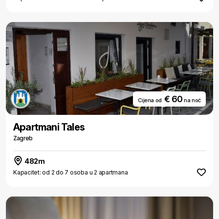
€ 60
Cijena od
na noć
Apartmani Tales
Zagreb
482m
Kapacitet: od 2 do 7 osoba u 2 apartmana