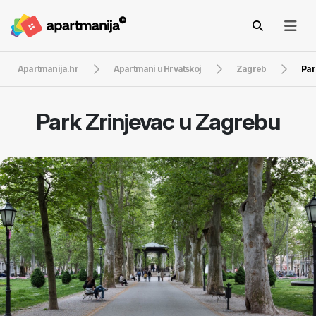
Apartmanija.hr
Apartmani u Hrvatskoj
Zagreb
Par
Park Zrinjevac u Zagrebu