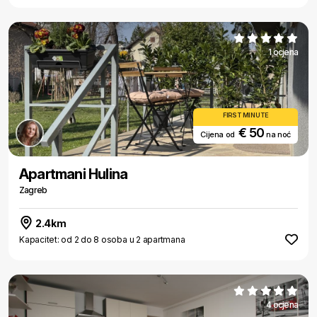
1 ocjena
FIRST MINUTE
€ 50
Cijena od
na noć
Apartmani Hulina
Zagreb
2.4km
Kapacitet: od 2 do 8 osoba u 2 apartmana
4 ocjena