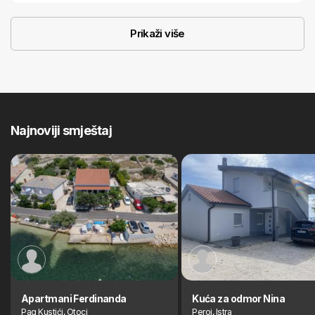
Prikaži više
Najnoviji smještaj
Apartmani Ferdinanda
Kuća za odmor Nina
Pag Kustići, Otoci
Peroj, Istra