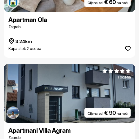
€ 60
Cijena od
na noć
Apartman Ola
Zagreb
3.24km
Kapacitet: 2 osoba
1 ocjena
€ 90
Cijena od
na noć
Apartmani Villa Agram
Zagreb