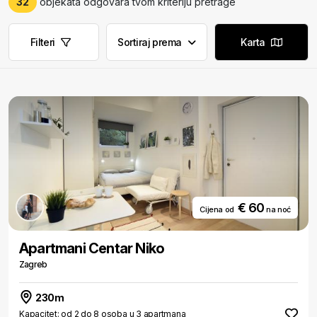
32
objekata odgovara tvom kriteriju pretrage
Filteri
Sortiraj prema
Karta
€ 60
Cijena od
na noć
Apartmani Centar Niko
Zagreb
230m
Kapacitet: od 2 do 8 osoba u 3 apartmana