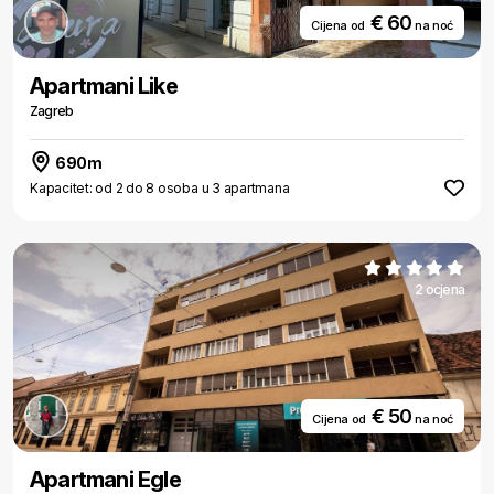
€ 60
Cijena od
na noć
Apartmani Like
Zagreb
690m
Kapacitet: od 2 do 8 osoba u 3 apartmana
2 ocjena
€ 50
Cijena od
na noć
Apartmani Egle