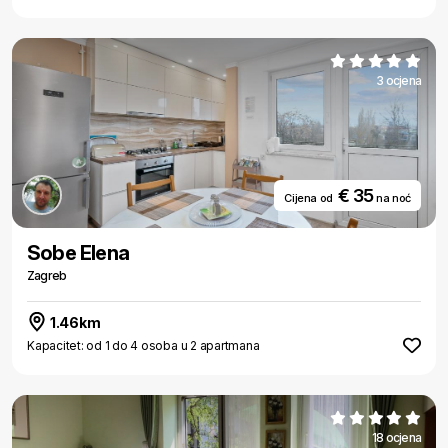
3 ocjena
€ 35
Cijena od
na noć
Sobe Elena
Zagreb
1.46km
Kapacitet: od 1 do 4 osoba u 2 apartmana
18 ocjena