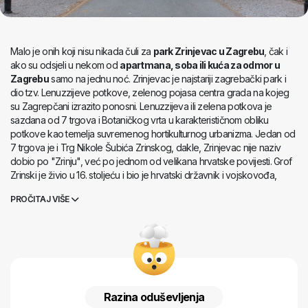
Malo je onih koji nisu nikada čuli za
park Zrinjevac u Zagrebu
, čak i
ako su odsjeli u nekom od
apartmana, soba ili kuća za odmor u
Zagrebu
samo na jednu noć. Zrinjevac je najstariji zagrebački park i
dio tzv. Lenuzzijeve potkove, zelenog pojasa centra grada na kojeg
su Zagrepčani izrazito ponosni. Lenuzzijeva ili zelena potkova je
sazdana od 7 trgova i Botaničkog vrta u karakterističnom obliku
potkove kao temelja suvremenog hortikulturnog urbanizma. Jedan od
7 trgova je i Trg Nikole Šubića Zrinskog, dakle, Zrinjevac nije naziv
dobio po "Zrinju", već po jednom od velikana hrvatske povijesti. Grof
Zrinski je živio u 16. stoljeću i bio je hrvatski državnik i vojskovođa,
čuven po svojoj junačkoj obrani Segeta i Habsburške monarhije od
PROČITAJ VIŠE
Turskih napada. Mnogo je spomena na Zrinskog, od čuvene opere
Ivana pl. Zajca preko toponima do gradskih ulica i trgova. Zrinjevac je
sigurno jedan od najčuvenijih trgova u Hrvatskoj, a prostire se na
površini od 12.540 metara četvornih nadomak glavnog gradskog Trga
bana Jelačića. Karakterizira ga opasač od visokih platana te muzički
paviljon u sredini, ovdje postavljen 1891. godine. Jug Zrinjevca krase
biste hrvatskih velikana Ivana Mažuranića, Andrije Medulića, Julija
Razina oduševljenja
Klovića, Krste Frankopana, Nikole Jurišića i Ivana Kukuljevića