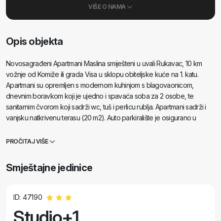
VIŠE O NAMA
Opis objekta
Novosagrađeni Apartmani Maslina smiješteni u uvali Rukavac, 10 km
vožnje od Komiže ili grada Visa u sklopu obiteljske kuće na 1. katu.
Apartmani su opremljen s modernom kuhinjom s blagovaonicom,
dnevnim boravkom koji je ujedno i spavaća soba za 2 osobe, te
sanitarnim čvorom koji sadrži wc, tuš i perlicu rublja. Apartmani sadrži i
vanjsku natkrivenu terasu (20 m2). Auto parkiralište je osigurano u
sklopu apartmana.
PROČITAJ VIŠE
Smještajne jedinice
ID: 47190
Studio+1