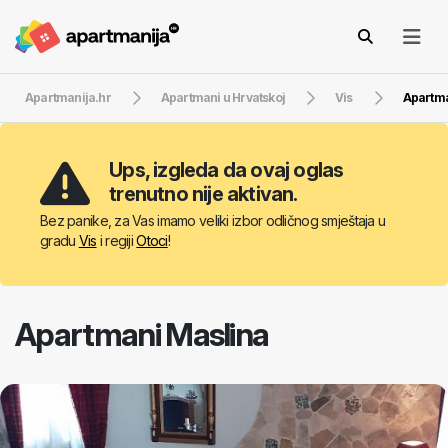
Apartmanija.hr
Apartmani u Hrvatskoj
Vis
Apartma
Ups, izgleda da ovaj oglas
trenutno nije aktivan.
Bez panike, za Vas imamo veliki izbor odličnog smještaja u
gradu
Vis
i regiji
Otoci
!
Apartmani Maslina