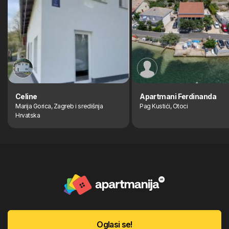
Celine
Apartmani Ferdinanda
Marija Gorica, Zagreb i središnja
Pag Kustići, Otoci
Hrvatska
Oglasi se!