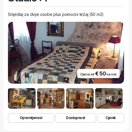
Smještaj za dvije osobe plus pomoćni ležaj (50 m2)
€ 50
Cijena od
na noć
+6
Opremljenost
Dostupnost
Cjenik