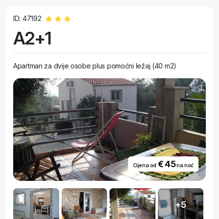
ID: 47192
A2+1
Apartman za dvije osobe plus pomoćni ležaj (40 m2)
€ 45
Cijena od
na noć
+5