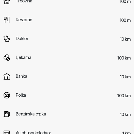
Trgovina
100 m
Restoran
100 m
Doktor
10 km
Ljekarna
100 km
Banka
10 km
Pošta
100 km
Benzinska crpka
10 km
Autobusni kolodvor
1 km