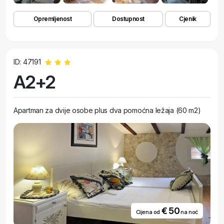
Opremljenost
Dostupnost
Cjenik
ID: 47191
A2+2
Apartman za dvije osobe plus dva pomoćna ležaja (60 m2)
€ 50
Cijena od
na noć