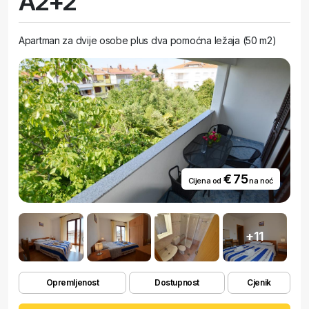
A2+2
Apartman za dvije osobe plus dva pomoćna ležaja (50 m2)
€ 75
Cijena od
na noć
+11
Opremljenost
Dostupnost
Cjenik