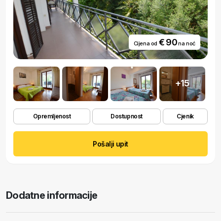
€ 90
Cijena od
na noć
+15
Opremljenost
Dostupnost
Cjenik
Pošalji upit
Dodatne informacije