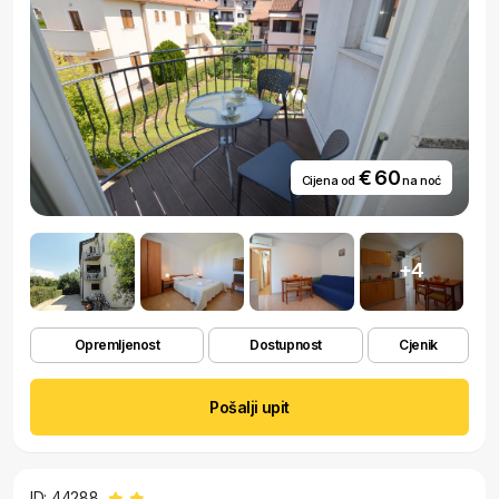
€ 60
Cijena od
na noć
+4
Opremljenost
Dostupnost
Cjenik
Pošalji upit
ID: 44288