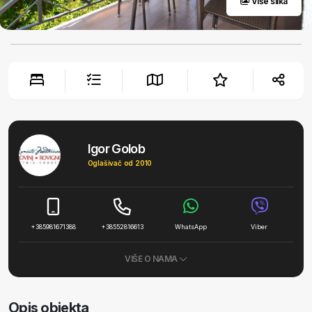
Više slika
Igor Golob
Oglašivač od 2010
+385981671388
+38552816613
WhatsApp
Viber
VIŠE O NAMA
Opis objekta