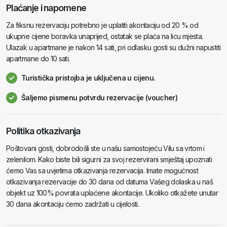
Plaćanje i napomene
Za fiksnu rezervaciju potrebno je uplatiti akontaciju od 20 % od
ukupne cijene boravka unaprijed, ostatak se plaća na licu mjesta.
Ulazak u apartmane je nakon 14 sati, pri odlasku gosti su dužni napustiti
apartmane do 10 sati.
Turistička pristojba je uključena u cijenu.
Šaljemo pismenu potvrdu rezervacije (voucher)
Politika otkazivanja
Poštovani gosti, dobrodošli ste u našu samostojeću Vilu sa vrtom i
zelenilom. Kako biste bili sigurni za svoj rezervirani smještaj upoznati
ćemo Vas sa uvjetima otkazivanja rezervacija. Imate mogućnost
otkazivanja rezervacije do 30 dana od datuma Vašeg dolaska u naš
objekt uz 100% povrata uplaćene akontacije. Ukoliko otkažete unutar
30 dana akontaciju ćemo zadržati u cijelosti.