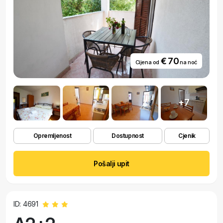
€ 70
Cijena od
na noć
+7
Opremljenost
Dostupnost
Cjenik
Pošalji upit
ID: 4691