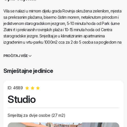
Vila se nalazi u mirnom dijelu grada Rovinja okružena zelenilom, mjesta
sa prekrasnim plažama, biserno čistim morem, netaknutom prirodom i
jedistvenom starogradskom jezgrom, 5-10 minuta hoda od Park šume
Zlatni rt i prekrasnih rovinjskih plaža i 10-15 minuta hoda od Centra
starogradske jezgre. Smještaj je u klimatiziranim apartmanima
izgrađenim u vrtu-parku 1000m2 cca za 2 do 5 osoba sa pogledom na
prostran i njegovan vrt i zelenilo u kojima možete boraviti u
relaksirajućem ugođaju, plažama, šetnjama ili vožnji biciklom uz more i
PROČITAJ VIŠE
lagani povjetarac. Parking je privatan u dvorištu. Cijene su orjentacione.
Smještajne jedinice
ID: 4689
Studio
Smještaj za dvije osobe (27 m2)