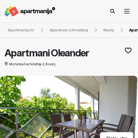
Apartmanija.hr
Apartmani u Hrvatskoj
Rovinj
Apar
Apartmani Oleander
Michelea Fachinettija 3, Rovinj