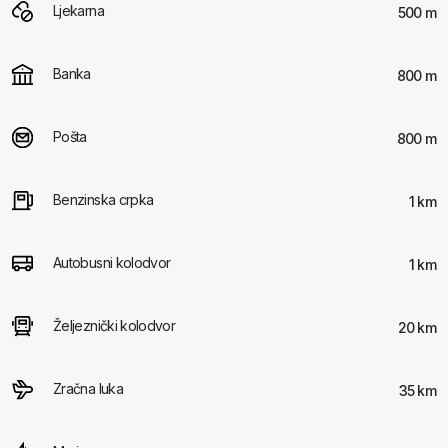
Ljekarna
500 m
Banka
800 m
Pošta
800 m
Benzinska crpka
1 km
Autobusni kolodvor
1 km
Željeznički kolodvor
20 km
Zračna luka
35 km