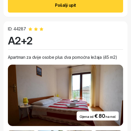
Pošalji upit
ID: 44287
A2+2
Apartman za dvije osobe plus dva pomoćna ležaja (45 m2)
€ 80
Cijena od
na noć