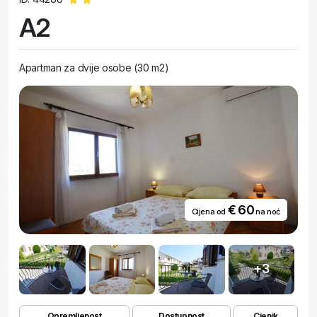
A2
Apartman za dvije osobe (30 m2)
€ 60
Cijena od
na noć
+3
Opremljenost
Dostupnost
Cjenik