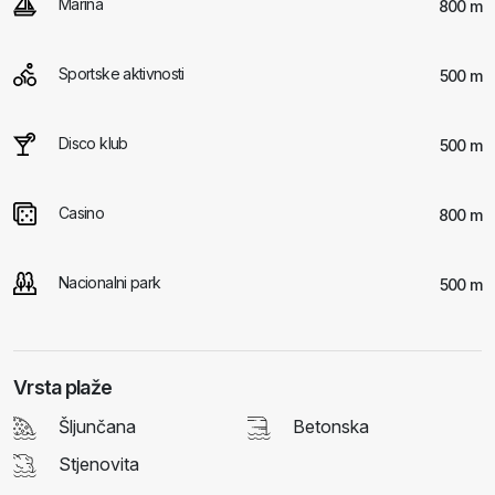
Marina
800 m
Sportske aktivnosti
500 m
Disco klub
500 m
Casino
800 m
Nacionalni park
500 m
Vrsta plaže
Šljunčana
Betonska
Stjenovita