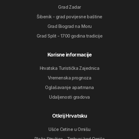
Grad Zadar
Šibenik - grad povijesne baštine
Grad Biograd na Moru
Grad Split - 1700 godina tradicije
Korisne informacije
Hrvatska Turistička Zajednica
Vremenska prognoza
Oglašavanje apartmana
Udaljenosti gradova
Otkrij Hrvatsku
Ušće Cetine u Omišu
Plaža Stružica - Trnbusi kod Omiša