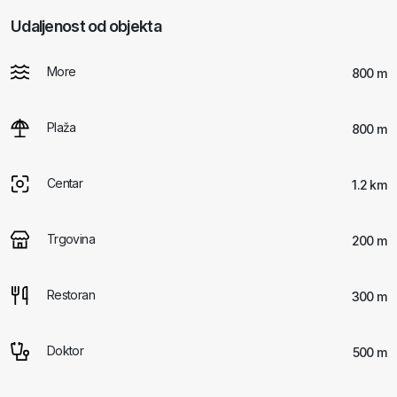
Udaljenost od objekta
More
800 m
Plaža
800 m
Centar
1.2 km
Trgovina
200 m
Restoran
300 m
Doktor
500 m