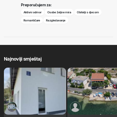
Preporučujem za:
Aktivni odmor
Osobe željne mira
Obitelji s djecom
Romantičare
Razgledavanje
Najnoviji smještaj