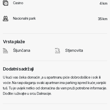
Casino
4 km
Nacionalni park
35 km
Vrsta plaže
Šljunčana
Stjenovita
Dodatni sadržaji
U kući vas čeka domaćin ,a u apartmanu piće dobrodošlice i sok ili
voće .Na raspolaganju svaki apartman ima parking ispred kuće,vanjski
tuš. Tu je uvijek netko od domaćina da vam pruži potrebne informacije.
Dođite i uživajte u srcu Dalmacije.