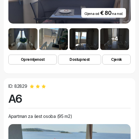
€ 80
Cijena od
na noć
+4
Opremljenost
Dostupnost
Cjenik
ID: 82829
A6
Apartman za šest osoba (95 m2)