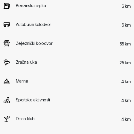
Benzinska crpka
6 km
Autobusni kolodvor
6 km
Željeznički kolodvor
55 km
Zračna luka
25 km
Marina
4 km
Sportske aktivnosti
4 km
Disco klub
4 km