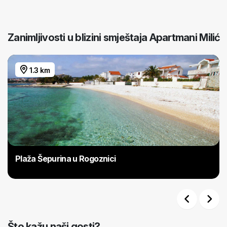
Zanimljivosti u blizini smještaja Apartmani Milić
1.3 km
Plaža Šepurina u Rogoznici
Previous
Next
Što kažu naši gosti?