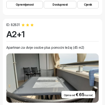
Opremljenost
Dostupnost
Cjenik
ID: 82831
A2+1
Apartman za dvije osobe plus pomoćni ležaj (45 m2)
€ 65
Cijena od
na noć