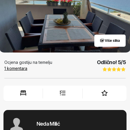
Više slika
Odlično!
5
/5
Ocjena gostiju na temelju
1
komentara
Neda Milić