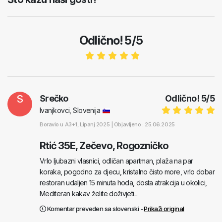
Odlično! 5/5
S
Srečko
Odlično!
5
/
5
Ivanjkovci, Slovenija
Boravio u
A3+1
, Lipanj 2025 |
Objavljeno : 25.06.2025
Rtić 35E, Zečevo, Rogozničko
Vrlo ljubazni vlasnici, odličan apartman, plaža na par
koraka, pogodno za djecu, kristalno čisto more, vrlo dobar
restoran udaljen 15 minuta hoda, dosta atrakcija u okolici,
Mediteran kakav želite doživjeti...
Komentar preveden sa slovenski -
Prikaži original