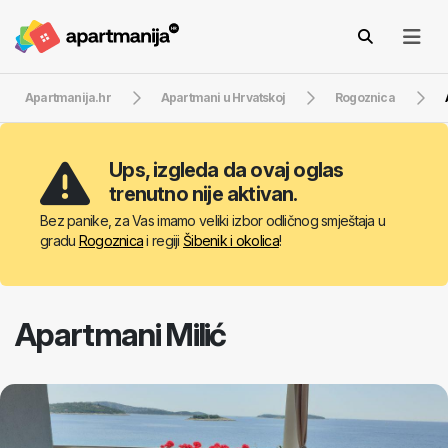
Apartmanija.hr
Apartmani u Hrvatskoj
Rogoznica
Ups, izgleda da ovaj oglas
trenutno nije aktivan.
Bez panike, za Vas imamo veliki izbor odličnog smještaja u
gradu
Rogoznica
i regiji
Šibenik i okolica
!
Apartmani Milić