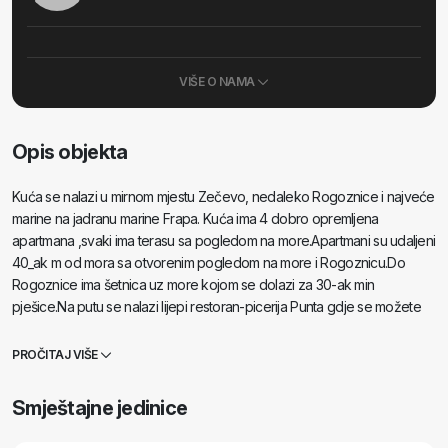
VIŠE O NAMA
Opis objekta
Kuća se nalazi u mirnom mjestu Zečevo, nedaleko Rogoznice i najveće
marine na jadranu marine Frapa. Kuća ima 4 dobro opremljena
apartmana ,svaki ima terasu sa pogledom na more.Apartmani su udaljeni
40_ak m od mora sa otvorenim pogledom na more i Rogoznicu.Do
Rogoznice ima šetnica uz more kojom se dolazi za 30-ak min
pješice.Na putu se nalazi lijepi restoran-picerija Punta gdje se možete
počastiti pićem ili sladoledom. Napomena: Apartman A2 i A3 u sezoni
iznajmljujemo zajedno kao trosoban apartman za 6 osoba
PROČITAJ VIŠE
Smještajne jedinice