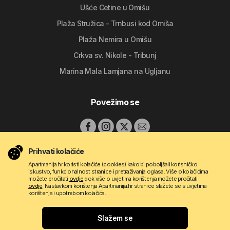
Ušće Cetine u Omišu
Plaža Stružica - Trnbusi kod Omiša
Plaža Nemira u Omišu
Crkva sv. Nikole - Tribunj
Marina Mala Lamjana na Ugljanu
Povežimo se
Prihvati kolačiće
Apartmanija.hr koristi kolačiće (cookies) kako bi poboljšali korisničko
iskustvo, funkcionalnost stranice i pretraživanja oglasa. Više o kolačićima
možete pročitati
ovdje
dok više o uvjetima korištenja možete pročitati
ovdje
. Nastavkom korištenja Apartmanija.hr stranice slažete se s uvjetima
korištenja i upotrebom kolačića.
Copyright © 2009 - 2026 Do-bra d.o.o.
Slažem se
Kontakt
O nama
Pravila korištenja
Uvjeti oglašavanja