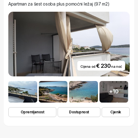
Apartman za šest osoba plus pomoćni ležaj (97 m2)
€ 230
Cijena od
na noć
+10
Opremljenost
Dostupnost
Cjenik