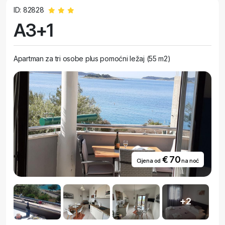
ID: 82828
A3+1
Apartman za tri osobe plus pomoćni ležaj (55 m2)
€ 70
Cijena od
na noć
+2