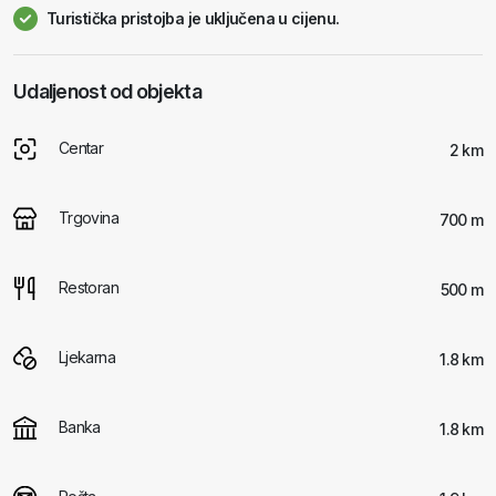
Turistička pristojba je uključena u cijenu.
Udaljenost od objekta
Centar
2 km
Trgovina
700 m
Restoran
500 m
Ljekarna
1.8 km
Banka
1.8 km