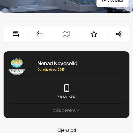
Više slika
Nenad Novoselić
Oglašivač od 2016
+38598410530
VIŠE O NAMA
Cijena od