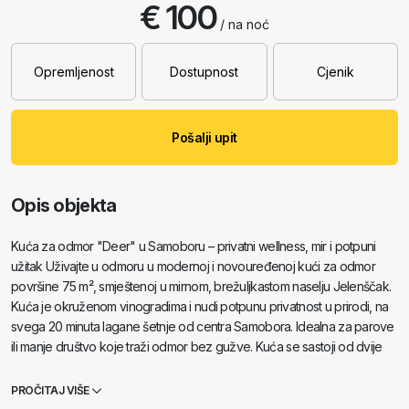
€ 100
/ na noć
Opremljenost
Dostupnost
Cjenik
Pošalji upit
Opis objekta
Kuća za odmor "Deer" u Samoboru – privatni wellness, mir i potpuni
užitak Uživajte u odmoru u modernoj i novouređenoj kući za odmor
površine 75 m², smještenoj u mirnom, brežuljkastom naselju Jelenščak.
Kuća je okruženom vinogradima i nudi potpunu privatnost u prirodi, na
svega 20 minuta lagane šetnje od centra Samobora. Idealna za parove
ili manje društvo koje traži odmor bez gužve. Kuća se sastoji od dvije
spavaće sobe, tri kupaonice, dnevnog boravka s blagovaonicom i
kuhinjom, balkona, terase i wellness zone.
PROČITAJ VIŠE