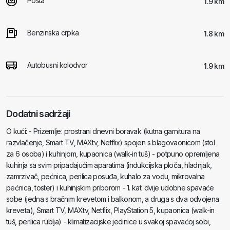
Pošta
1.9 km
Benzinska crpka
1.8 km
Autobusni kolodvor
1.9 km
Dodatni sadržaji
O kući: - Prizemlje: prostrani dnevni boravak (kutna garnitura na
razvlačenje, Smart TV, MAXtv, Netflix) spojen s blagovaonicom (stol
za 6 osoba) i kuhinjom, kupaonica (walk-in tuš) - potpuno opremljena
kuhinja sa svim pripadajućim aparatima (indukcijska ploča, hladnjak,
zamrzivač, pećnica, perilica posuđa, kuhalo za vodu, mikrovalna
pećnica, toster) i kuhinjskim priborom - 1. kat: dvije udobne spavaće
sobe (jedna s bračnim krevetom i balkonom, a druga s dva odvojena
kreveta), Smart TV, MAXtv, Netflix, PlayStation 5, kupaonica (walk-in
tuš, perilica rublja) - klimatizacijske jedinice u svakoj spavaćoj sobi,