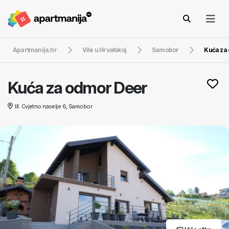
Apartmanija.hr
Vile u Hrvatskoj
Samobor
Kuća za
Kuća za odmor Deer
III. Cvjetno naselje 6, Samobor