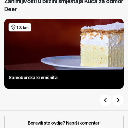
Zanimljivosti u blizini smještaja Kuća za odmor
Deer
1.8 km
Samoborska kremšnita
Previous
Next
Boravili ste ovdje? Napiši komentar!