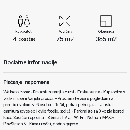
Kapacitet:
Površina
Okućnica
4 osoba
75 m2
385 m2
Dodatne informacije
Plaćanje i napomene
Wellness zona: - Privatni unutarnji jacuzzi - Finska sauna - Kupaonica s
walk-in tušem Vanjski prostor: - Prostrana terasa s pogledom na
prirodu i stolom za 6 osoba - Roštilj, peka i pečenjara - vanjska
garnitura (dvosjed i dvije fotelje, stolić) - Parkiralište za 3 vozila ispred
kuće Sadržaji i oprema: - 3 Smart TV-a - Wi-Fi + Netflix + MAXtv -
PlayStation 5 - Klima uređaji, podno grijanje