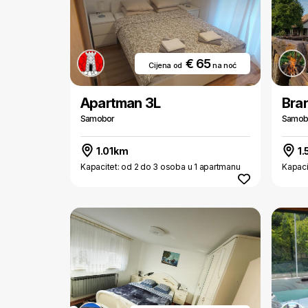
€ 65
Cijena od
na noć
Apartman 3L
Bra
Samobor
Samob
1.01km
1.
Kapacitet: od 2 do 3 osoba u 1 apartmanu
Kapaci