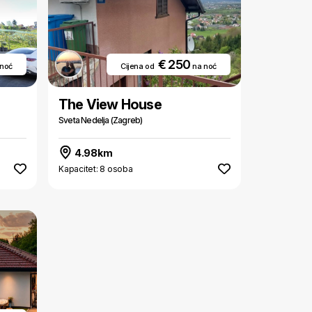
€ 250
 noć
Cijena od
na noć
The View House
Sveta Nedelja (Zagreb)
4.98km
Kapacitet: 8 osoba