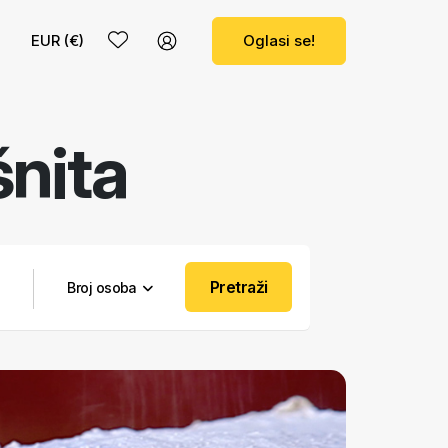
EUR (€)
Oglasi se!
nita
Pretraži
Broj osoba