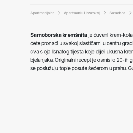
Apartmanija.hr
Apartmani u Hrvatskoj
Samobor
Samoborska kremšnita
je čuveni krem-kola
ćete pronaći u svakoj slastičarni u centru gra
dva sloja lisnatog tijesta koje dijeli ukusna k
bjelanjaka. Originalni recept je osmislio 20-ih
se poslužuju tople posute šećerom u prahu. Gu