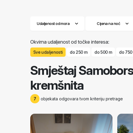
Udaljenost od mora
Cijena na noć
Okvirna udaljenost od točke interesa:
Sve udaljenosti
do 250 m
do 500 m
do 750
Smještaj Samobor
kremšnita
7
objekata odgovara tvom kriteriju pretrage