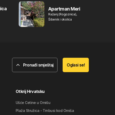
ica
Apartman Meri
Ražanj (Rogoznica),
Šibenik i okolica
Pronađi smještaj
Oglasi se!
Otkrij Hrvatsku
Ušće Cetine u Omišu
Plaža Stružica - Trnbusi kod Omiša