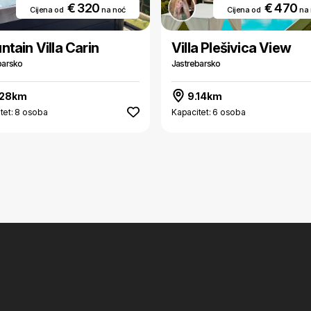
€ 320
€ 470
Cijena od
na noć
Cijena od
na
tain Villa Carin
Villa Plešivica View
barsko
Jastrebarsko
.28km
9.14km
tet: 8 osoba
Kapacitet: 6 osoba