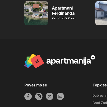
Apartmani
Ferdinanda
Pag Kustići, Otoci
Povežimo se
Top dest
Dubrovni
Grad Zad