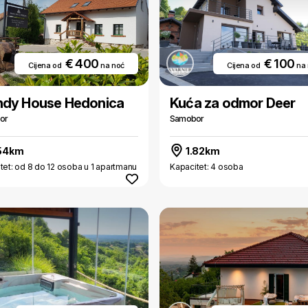
€ 400
€ 100
Cijena od
na noć
Cijena od
na
ndy House Hedonica
Kuća za odmor Deer
or
Samobor
54km
1.82km
tet: od 8 do 12 osoba u 1 apartmanu
Kapacitet: 4 osoba