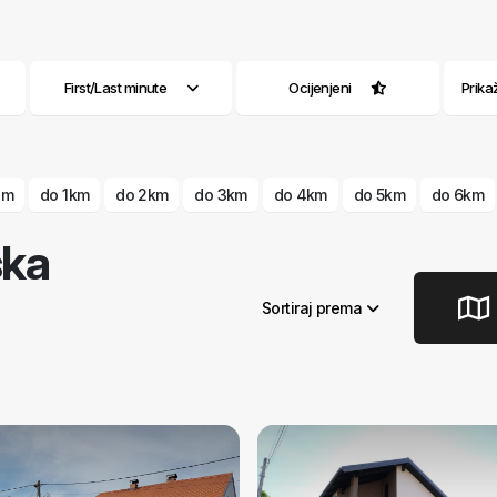
First/Last minute
Ocijenjeni
Prika
 m
do 1km
do 2km
do 3km
do 4km
do 5km
do 6km
ska
Sortiraj prema