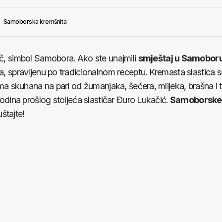
Samoborska kremšnita
č, simbol Samobora. Ako ste unajmili
smještaj u Samobor
da, spravljenu po tradicionalnom receptu. Kremasta slastica s
rema skuhana na pari od žumanjaka, šećera, mlijeka, brašna i 
 godina prošlog stoljeća slastičar Đuro Lukačić.
Samoborske
štajte!