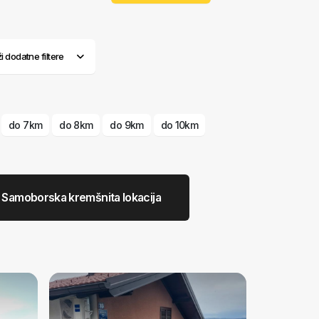
ži dodatne filtere
do 7km
do 8km
do 9km
do 10km
Samoborska kremšnita lokacija