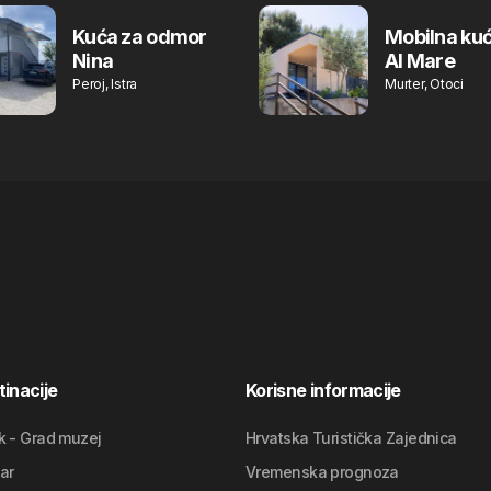
Kuća za odmor
Mobilna kuć
Nina
Al Mare
Peroj, Istra
Murter, Otoci
inacije
Korisne informacije
k - Grad muzej
Hrvatska Turistička Zajednica
ar
Vremenska prognoza