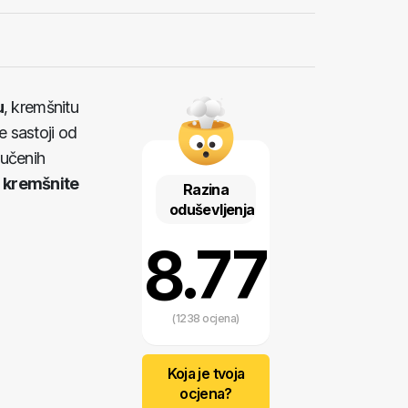
u
, kremšnitu
e sastoji od
tučenih
 kremšnite
Razina
oduševljenja
8.77
(1238 ocjena)
Koja je tvoja
ocjena?