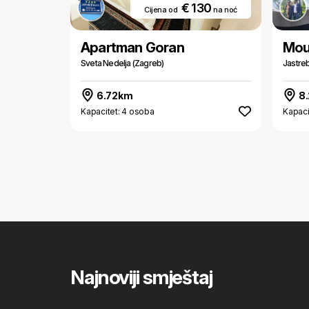
€ 130
Cijena od
na noć
Apartman Goran
Moun
Sveta Nedelja (Zagreb)
Jastre
6.72km
8
Kapacitet: 4 osoba
Kapaci
Najnoviji smještaj