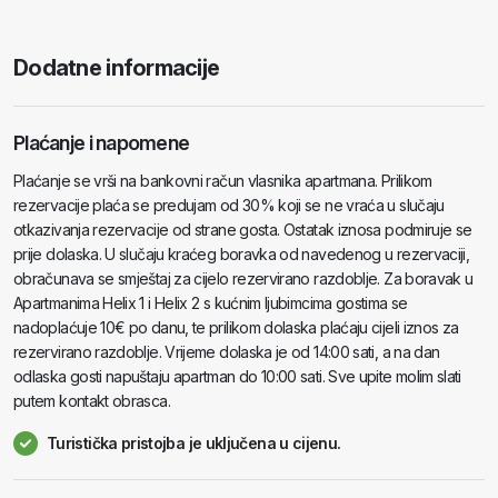
Dodatne informacije
Plaćanje i napomene
Plaćanje se vrši na bankovni račun vlasnika apartmana. Prilikom
rezervacije plaća se predujam od 30% koji se ne vraća u slučaju
otkazivanja rezervacije od strane gosta. Ostatak iznosa podmiruje se
prije dolaska. U slučaju kraćeg boravka od navedenog u rezervaciji,
obračunava se smještaj za cijelo rezervirano razdoblje. Za boravak u
Apartmanima Helix 1 i Helix 2 s kućnim ljubimcima gostima se
nadoplaćuje 10€ po danu, te prilikom dolaska plaćaju cijeli iznos za
rezervirano razdoblje. Vrijeme dolaska je od 14:00 sati, a na dan
odlaska gosti napuštaju apartman do 10:00 sati. Sve upite molim slati
putem kontakt obrasca.
Turistička pristojba je uključena u cijenu.