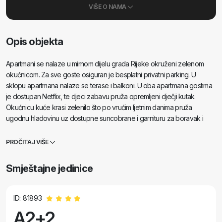
VIŠE O NAMA
Opis objekta
Apartmani se nalaze u mirnom dijelu grada Rijeke okruženi zelenom
okućnicom. Za sve goste osiguran je besplatni privatni parking. U
sklopu apartmana nalaze se terase i balkoni. U oba apartmana gostima
je dostupan Netflix, te djeci zabavu pruža opremljeni dječji kutak.
Okućnicu kuće krasi zelenilo što po vrućim ljetnim danima pruža
ugodnu hladovinu uz dostupne suncobrane i garnituru za boravak i
objedovanje.
PROČITAJ VIŠE
Smještajne jedinice
ID: 81893
A2+2