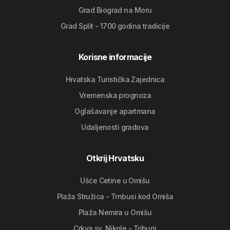
Grad Biograd na Moru
Grad Split - 1700 godina tradicije
Korisne informacije
Hrvatska Turistička Zajednica
Vremenska prognoza
Oglašavanje apartmana
Udaljenosti gradova
Otkrij Hrvatsku
Ušće Cetine u Omišu
Plaža Stružica - Trnbusi kod Omiša
Plaža Nemira u Omišu
Crkva sv. Nikole - Tribunj