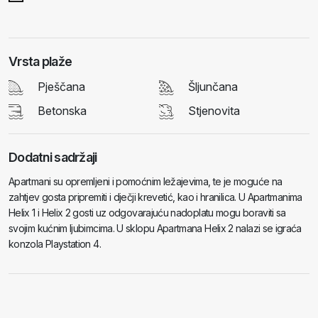
Vrsta plaže
Pješčana
Šljunčana
Betonska
Stjenovita
Dodatni sadržaji
Apartmani su opremljeni i pomoćnim ležajevima, te je moguće na
zahtjev gosta pripremiti i dječji krevetić, kao i hranilica. U Apartmanima
Helix 1 i Helix 2 gosti uz odgovarajuću nadoplatu mogu boraviti sa
svojim kućnim ljubimcima. U sklopu Apartmana Helix 2 nalazi se igraća
konzola Playstation 4.