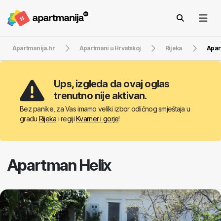
Apartmanija.hr
Apartmani u Hrvatskoj
Rijeka
Apar
Ups, izgleda da ovaj oglas
trenutno nije aktivan.
Bez panike, za Vas imamo veliki izbor odličnog smještaja u
gradu
Rijeka
i regiji
Kvarner i gorje
!
Apartman Helix