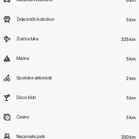
6 km
Željeznički kolodvor
5 km
Zračna luka
325 km
Marina
5 km
Sportske aktivnosti
2 km
Disco klub
5 km
Casino
3 km
Nacionalni park
350 km