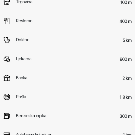
Trgovina
100 m
Restoran
400 m
Doktor
5 km
Ljekarna
900 m
Banka
2 km
Pošta
1.8 km
Benzinska crpka
300 m
Autobusni kolodvor