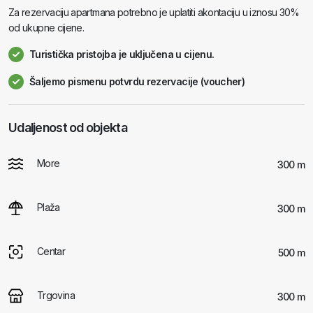
Za rezervaciju apartmana potrebno je uplatiti akontaciju u iznosu 30%
od ukupne cijene.
Turistička pristojba je uključena u cijenu.
Šaljemo pismenu potvrdu rezervacije (voucher)
Udaljenost od objekta
More
300 m
Plaža
300 m
Centar
500 m
Trgovina
300 m