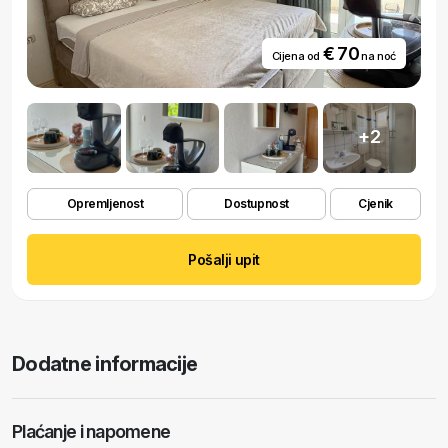
€ 70
Cijena od
na noć
+2
Opremljenost
Dostupnost
Cjenik
Pošalji upit
Dodatne informacije
Plaćanje i napomene