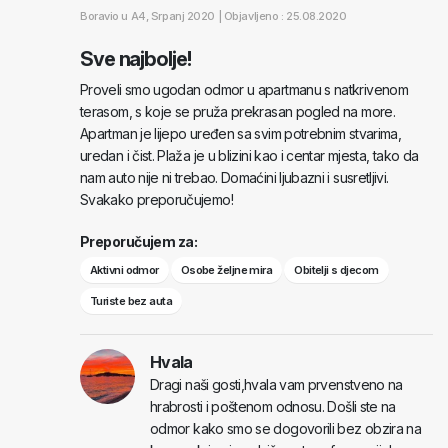
Boravio u
A4
, Srpanj 2020 |
Objavljeno : 25.08.2020
Sve najbolje!
Proveli smo ugodan odmor u apartmanu s natkrivenom
terasom, s koje se pruža prekrasan pogled na more.
Apartman je lijepo uređen sa svim potrebnim stvarima,
uredan i čist. Plaža je u blizini kao i centar mjesta, tako da
nam auto nije ni trebao. Domaćini ljubazni i susretljivi.
Svakako preporučujemo!
Preporučujem za:
Aktivni odmor
Osobe željne mira
Obitelji s djecom
Turiste bez auta
Hvala
Dragi naši gosti,hvala vam prvenstveno na
hrabrosti i poštenom odnosu. Došli ste na
odmor kako smo se dogovorili bez obzira na