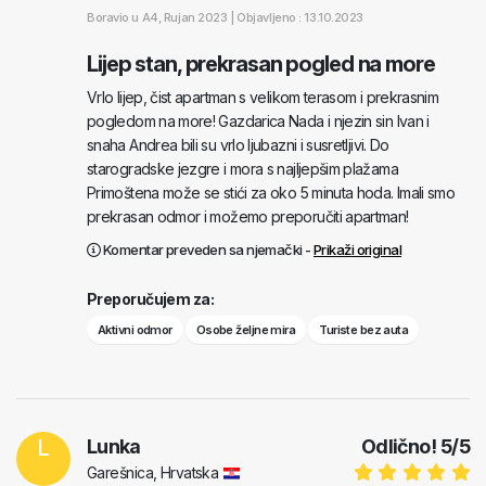
Boravio u
A4
, Rujan 2023 |
Objavljeno : 13.10.2023
Lijep stan, prekrasan pogled na more
Vrlo lijep, čist apartman s velikom terasom i prekrasnim
pogledom na more! Gazdarica Nada i njezin sin Ivan i
snaha Andrea bili su vrlo ljubazni i susretljivi. Do
starogradske jezgre i mora s najljepšim plažama
Primoštena može se stići za oko 5 minuta hoda. Imali smo
prekrasan odmor i možemo preporučiti apartman!
Komentar preveden sa njemački -
Prikaži original
Preporučujem za:
Aktivni odmor
Osobe željne mira
Turiste bez auta
L
Lunka
Odlično!
5
/
5
Garešnica, Hrvatska