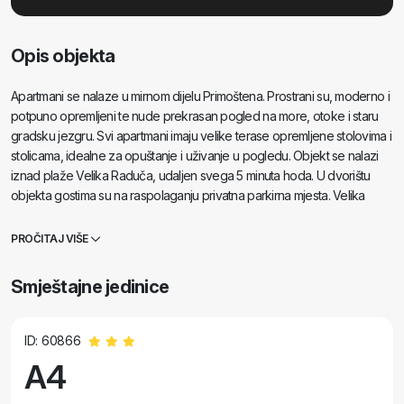
Opis objekta
Apartmani se nalaze u mirnom dijelu Primoštena. Prostrani su, moderno i
potpuno opremljeni te nude prekrasan pogled na more, otoke i staru
gradsku jezgru. Svi apartmani imaju velike terase opremljene stolovima i
stolicama, idealne za opuštanje i uživanje u pogledu. Objekt se nalazi
iznad plaže Velika Raduča, udaljen svega 5 minuta hoda. U dvorištu
objekta gostima su na raspolaganju privatna parkirna mjesta. Velika
okućnica obiluje zelenilom i cvijećem.
PROČITAJ VIŠE
Smještajne jedinice
ID: 60866
A4