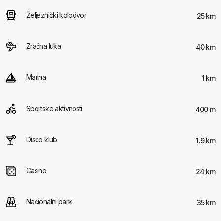
Željeznički kolodvor
25 km
Zračna luka
40 km
Marina
1 km
Sportske aktivnosti
400 m
Disco klub
1.9 km
Casino
24 km
Nacionalni park
35 km