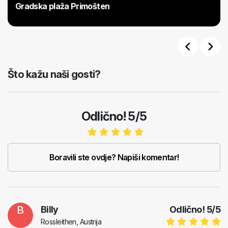
Gradska plaža Primošten
Previous
Next
Što kažu naši gosti?
Odlično! 5/5
Boravili ste ovdje? Napiši komentar!
B
Billy
Odlično!
5
/
5
Rossleithen, Austrija