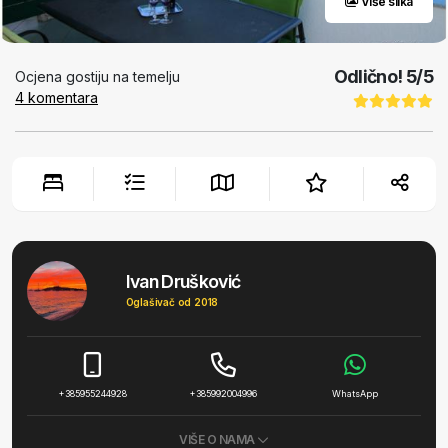
Više slika
Odlično!
5
/5
Ocjena gostiju na temelju
4
komentara
Ivan Drušković
Oglašivač od 2018
+385955244928
+385992004996
WhatsApp
VIŠE O NAMA