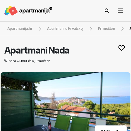
Apartmanija.hr
Apartmani u Hrvatskoj
Primošten
Apartmani Nada
Ivana Gundulića 9, Primošten