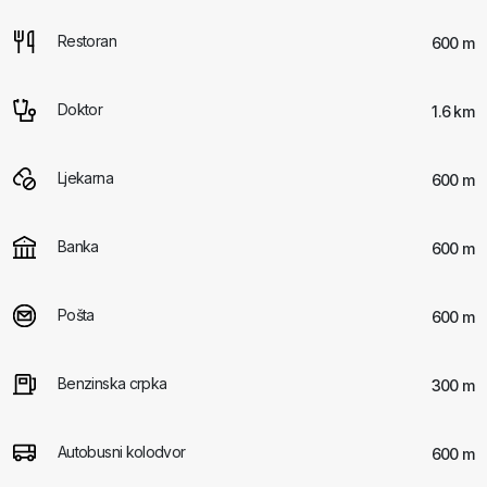
Restoran
600 m
Doktor
1.6 km
Ljekarna
600 m
Banka
600 m
Pošta
600 m
Benzinska crpka
300 m
Autobusni kolodvor
600 m