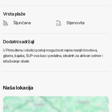
Vrsta plaže
Šljunčana
Stjenovita
Dodatni sadržaji
U Primoštenu i okolici postoji mogućnost najma manjih brodova,
glisera, kajaka, SUP-ova kao i pedalina, idealnih za aktivan odmor i
istraživanje obale.
Naša lokacija