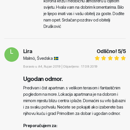
korona krizu i neobičnu atmosferu u cijelom
svijetu. Hvala vam na dobrim komentarima. Bilo
je lijepo imati vas i vašu obitelj za goste. Dođite
nam opet. Srdačan pozdrav od obitelji
Drušković
L
Lira
Odlično!
5
/
5
Malmö, Švedska
Boravio u
A4
, Rujan 2019 |
Objavljeno : 17.09.2019
Ugodan odmor.
Predivan i čist apartman. s velikom terasom i fantastičnim
pogledom na more. Lokacija apartmana je na dobrom i
mirnom mjestu blizu centra i plaže. Domaćini su vrlo ljubazni
i za svaku pohvalu. Nećete se pokajati ako izaberete bas
njihovu kuću i grad Primošten za dobar i ugodan odmor.
Preporučujem za: