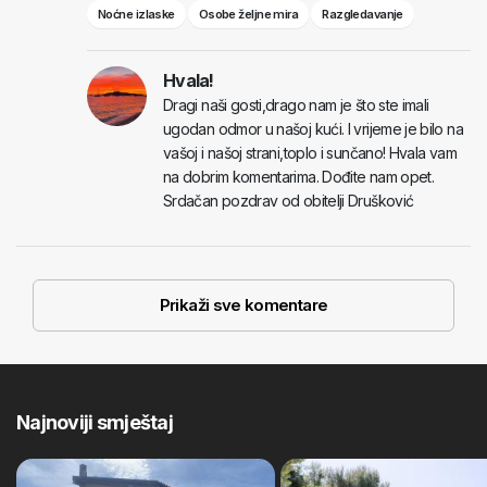
Noćne izlaske
Osobe željne mira
Razgledavanje
Hvala!
Dragi naši gosti,drago nam je što ste imali
ugodan odmor u našoj kući. I vrijeme je bilo na
vašoj i našoj strani,toplo i sunčano! Hvala vam
na dobrim komentarima. Dođite nam opet.
Srdačan pozdrav od obitelji Drušković
Prikaži sve komentare
Najnoviji smještaj