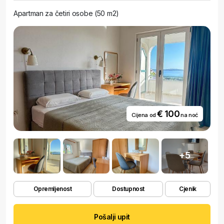
Apartman za četiri osobe (50 m2)
€ 100
Cijena od
na noć
+5
Opremljenost
Dostupnost
Cjenik
Pošalji upit