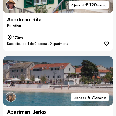
€ 120
Cijena od
na noć
Apartmani Rita
Primošten
170m
Kapacitet: od 4 do 9 osoba u 2 apartmana
€ 75
Cijena od
na noć
Apartmani Jerko