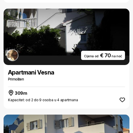
€ 70
Cijena od
na noć
Apartmani Vesna
Primošten
309m
Kapacitet: od 2 do 9 osoba u 4 apartmana