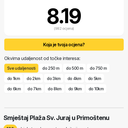
8.19
(982 ocjena)
Koja je tvoja ocjena?
Okvirna udaljenost od točke interesa:
Sve udaljenosti
do 250 m
do 500 m
do 750 m
do 1km
do 2km
do 3km
do 4km
do 5km
do 6km
do 7km
do 8km
do 9km
do 10km
Smještaj Plaža Sv. Juraj u Primoštenu