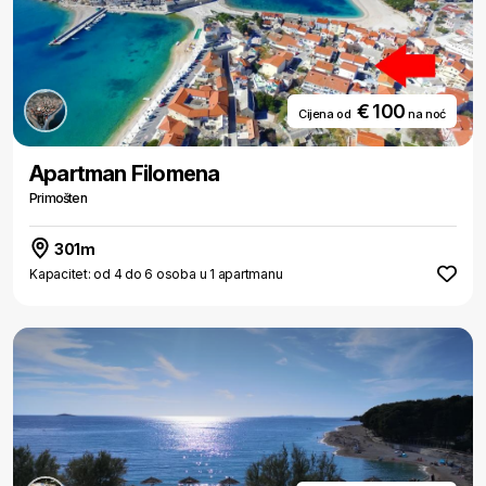
€ 100
Cijena od
na noć
Apartman Filomena
Primošten
301m
Kapacitet: od 4 do 6 osoba u 1 apartmanu