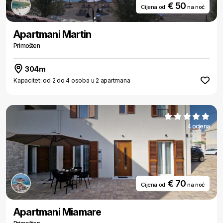
€ 50
Cijena od
na noć
Apartmani Martin
Primošten
304m
Kapacitet: od 2 do 4 osoba u 2 apartmana
4 ocjena
€ 70
Cijena od
na noć
Apartmani Miamare