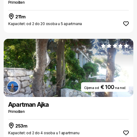
Primošten
211m
Kapacitet: od 2 do 20 osoba u 5 apartmana
1 ocjena
€ 100
Cijena od
na noć
Apartman Ajka
Primošten
253m
Kapacitet: od 2 do 4 osoba u 1 apartmanu