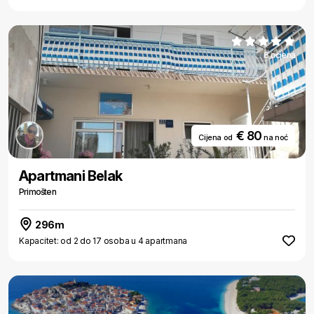
6 ocjena
€ 80
Cijena od
na noć
Apartmani Belak
Primošten
296m
Kapacitet: od 2 do 17 osoba u 4 apartmana