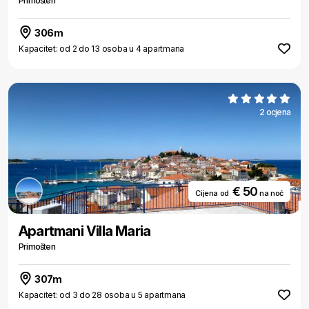
Primošten
306m
Kapacitet: od 2 do 13 osoba u 4 apartmana
2 ocjena
€ 50
Cijena od
na noć
Apartmani Villa Maria
Primošten
307m
Kapacitet: od 3 do 28 osoba u 5 apartmana