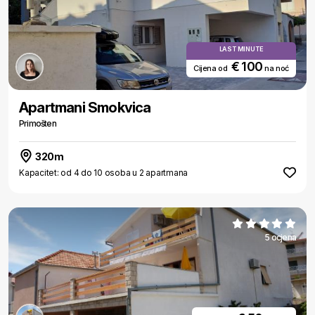
LAST MINUTE
€ 100
Cijena od
na noć
Apartmani Smokvica
Primošten
320m
Kapacitet: od 4 do 10 osoba u 2 apartmana
5 ocjena