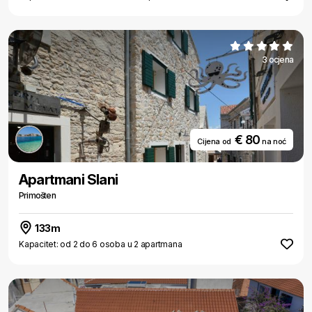
3 ocjena
€ 80
Cijena od
na noć
Apartmani Slani
Primošten
133m
Kapacitet: od 2 do 6 osoba u 2 apartmana