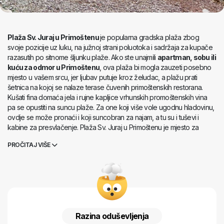
Plaža Sv. Juraj u Primoštenu
je popularna gradska plaža zbog
svoje pozicije uz luku, na južnoj strani poluotoka i sadržaja za kupače
razasutih po sitnome šljunku plaže. Ako ste unajmili
apartman, sobu ili
kuću za odmor u Primoštenu
, ova plaža bi mogla zauzeti posebno
mjesto u vašem srcu, jer ljubav putuje kroz želudac, a plažu prati
šetnica na kojoj se nalaze terase čuvenih primoštenskih restorana.
Kušati fina domaća jela i rujne kapljice vrhunskih promoštenskih vina
pa se opustiti na suncu plaže. Za one koji više vole ugodnu hladovinu,
ovdje se može pronaći i koji suncobran za najam, a tu su i tuševi i
kabine za presvlačenje. Plaža Sv. Juraj u Primoštenu je mjesto za
cjelodnevno uživanje u moru i suncu Dalmacije.
PROČITAJ VIŠE
Razina oduševljenja