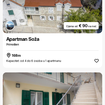
€ 90
Cijena od
na noć
Apartman Soža
Primošten
168m
Kapacitet: od 4 do 6 osoba u 1 apartmanu