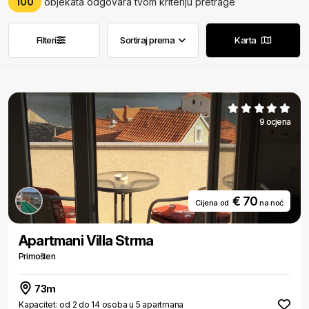
100
objekata odgovara tvom kriteriju pretrage
Filteri
Sortiraj prema
Karta
Ukloni filtere
Ukloni filtere
9 ocjena
€ 70
Cijena od
na noć
Apartmani Villa Strma
Primošten
73m
Kapacitet: od 2 do 14 osoba u 5 apartmana