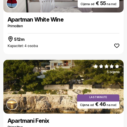
€ 55
Cijena od
na noć
Apartman White Wine
Primošten
512m
Kapacitet: 4 osoba
5 ocjena
LAST MINUTE
€ 46
Cijena od
na noć
Apartmani Fenix