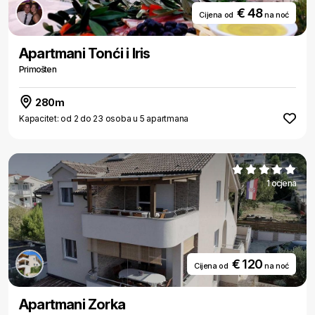
€ 48
Cijena od
na noć
Apartmani Tonći i Iris
Primošten
280m
Kapacitet: od 2 do 23 osoba u 5 apartmana
1 ocjena
€ 120
Cijena od
na noć
Apartmani Zorka