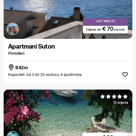
LAST MINUTE
€ 70
Cijena od
na noć
Apartmani Suton
Primošten
842m
Kapacitet: od 2 do 20 osoba u 4 apartmana
13 ocjena