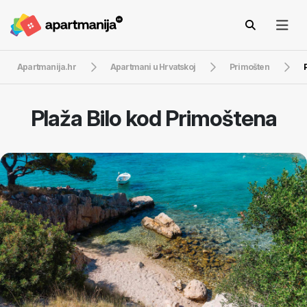
Apartmanija.hr
Apartmani u Hrvatskoj
Primošten
Plaža Bilo kod Primoštena