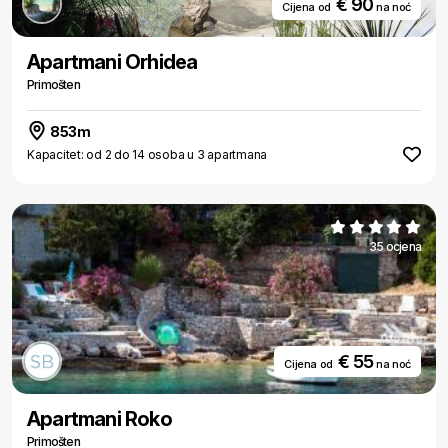
€ 90
Cijena od
na noć
Apartmani Orhidea
Primošten
853m
Kapacitet: od 2 do 14 osoba u 3 apartmana
35 ocjena
€ 55
Cijena od
na noć
Apartmani Roko
Primošten