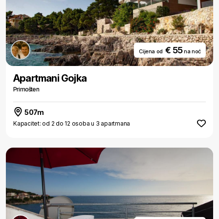
€ 55
Cijena od
na noć
Apartmani Gojka
Primošten
507m
Kapacitet: od 2 do 12 osoba u 3 apartmana