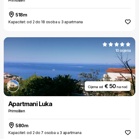
Primošten
518m
Kapacitet: od 2 do 18 osoba u 3 apartmana
10 ocjena
€ 50
Cijena od
na noć
Apartmani Luka
Primošten
580m
Kapacitet: od 2 do 7 osoba u 3 apartmana