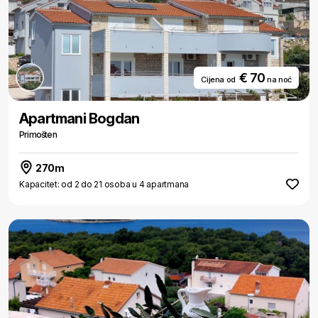
€ 70
Cijena od
na noć
Apartmani Bogdan
Primošten
270m
Kapacitet: od 2 do 21 osoba u 4 apartmana