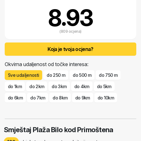
8.93
(809 ocjena)
Koja je tvoja ocjena?
Okvirna udaljenost od točke interesa:
Sve udaljenosti
do 250 m
do 500 m
do 750 m
do 1km
do 2km
do 3km
do 4km
do 5km
do 6km
do 7km
do 8km
do 9km
do 10km
Smještaj Plaža Bilo kod Primoštena