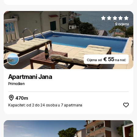
9 ocjena
€ 55
Cijena od
na noć
Apartmani Jana
Primošten
470m
Kapacitet: od 2 do 24 osoba u 7 apartmana