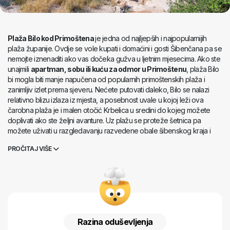
Plaža Bilo kod Primoštena
je jedna od najljepših i najpopularnijih
plaža županije. Ovdje se vole kupati i domaćini i gosti Šibenčana pa se
nemojte iznenaditi ako vas dočeka gužva u ljetnim mjesecima. Ako ste
unajmili
apartman, sobu ili kuću za odmor u Primoštenu
, plaža Bilo
bi mogla biti manje napučena od popularnih primoštenskih plaža i
zanimljiv izlet prema sjeveru. Nećete putovati daleko, Bilo se nalazi
relativno blizu izlaza iz mjesta, a posebnost uvale u kojoj leži ova
čarobna plaža je i malen otočić Krbelica u sredini do kojeg možete
doplivati ako ste željni avanture. Uz plažu se proteže šetnica pa
možete uživati u razgledavanju razvedene obale šibenskog kraja i
ugodnom maestralu koji hladi vruće ljetne dane. Ponesite osvježenje i
PROČITAJ VIŠE
zaštitu od sunca sa sobom kako biste se mogli potpuno opustiti na
plaži Bilo kod Primoštena
.
Razina oduševljenja