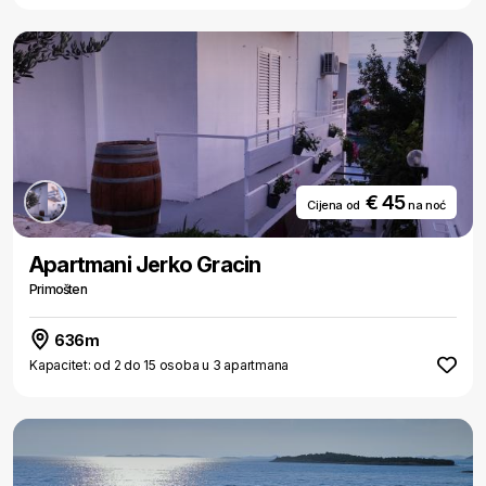
€ 45
Cijena od
na noć
Apartmani Jerko Gracin
Primošten
636m
Kapacitet: od 2 do 15 osoba u 3 apartmana