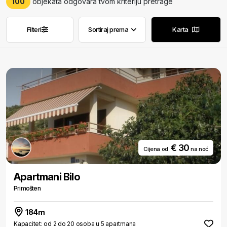
100
objekata odgovara tvom kriteriju pretrage
Filteri
Sortiraj prema
Karta
Ukloni filtere
Ukloni filtere
€ 30
Cijena od
na noć
Apartmani Bilo
Primošten
184m
Kapacitet: od 2 do 20 osoba u 5 apartmana