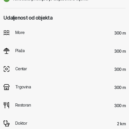
Udaljenost od objekta
More
300 m
Plaža
300 m
Centar
300 m
Trgovina
300 m
Restoran
300 m
Doktor
2 km