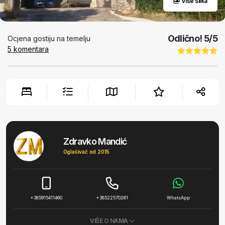
Više slika
Odlično!
5
/5
Ocjena gostiju na temelju
5
komentara
Zdravko Mandić
Oglašivač od 2015
+385915411460
+38522570261
WhatsApp
VIŠE O NAMA