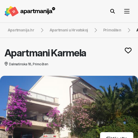
Apartmanija.hr
Apartmani u Hrvatskoj
Primošten
Apartmani Karmela
Dalmatinska 18, Primošten