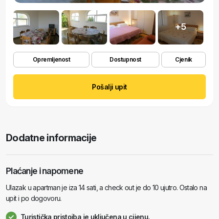
+5
Opremljenost
Dostupnost
Cjenik
Pošalji upit
Dodatne informacije
Plaćanje i napomene
Ulazak u apartman je iza 14 sati, a check out je do 10 ujutro. Ostalo na
upit i po dogovoru.
Turistička pristojba je uključena u cijenu.