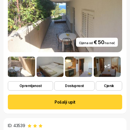
€ 50
Cijena od
na noć
+5
Opremljenost
Dostupnost
Cjenik
Pošalji upit
ID: 43539