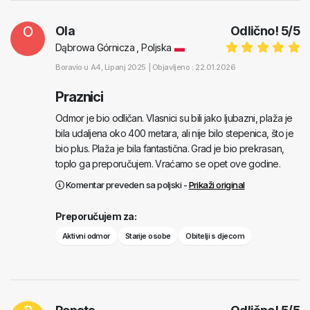
O
Ola
Odlično!
5
/
5
Dąbrowa Górnicza , Poljska
Boravio u
A4
, Lipanj 2025 |
Objavljeno : 22.01.2026
Praznici
Odmor je bio odličan. Vlasnici su bili jako ljubazni, plaža je
bila udaljena oko 400 metara, ali nije bilo stepenica, što je
bio plus. Plaža je bila fantastična. Grad je bio prekrasan,
toplo ga preporučujem. Vraćamo se opet ove godine.
Komentar preveden sa poljski -
Prikaži original
Preporučujem za:
Aktivni odmor
Starije osobe
Obitelji s djecom