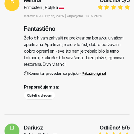
R
Renata
Odlično!
5
/
5
Primosten , Poljska
Boravio u
A4
, Srpanj 2025 |
Objavljeno : 13.07.2025
Fantastično
Želio bih vam zahvaliti na prekrasnom boravku u vašem
apartmanu. Apartman je bio vrlo čist, dobro održavan i
dobro opremljen - sve što nam je trebalo bilo je tamo.
Lokacija je također bila savršena - blizu plaže, trgovina i
restorana. Divni vlasnici
Komentar preveden sa poljski -
Prikaži original
Preporučujem za:
Obitelji s djecom
D
Dariusz
Odlično!
5
/
5