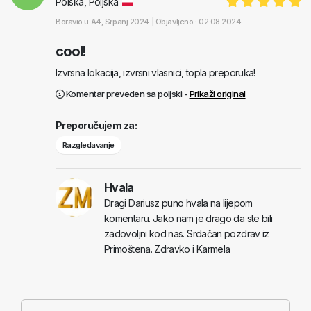
Polska, Poljska
Boravio u
A4
, Srpanj 2024 |
Objavljeno : 02.08.2024
cool!
Izvrsna lokacija, izvrsni vlasnici, topla preporuka!
Komentar preveden sa poljski -
Prikaži original
Preporučujem za:
Razgledavanje
Hvala
Dragi Dariusz puno hvala na lijepom
komentaru. Jako nam je drago da ste bili
zadovoljni kod nas. Srdačan pozdrav iz
Primoštena. Zdravko i Karmela