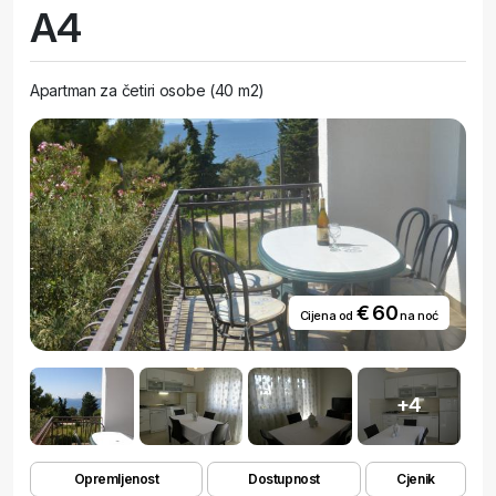
A4
Apartman za četiri osobe (40 m2)
€ 60
Cijena od
na noć
+4
Opremljenost
Dostupnost
Cjenik