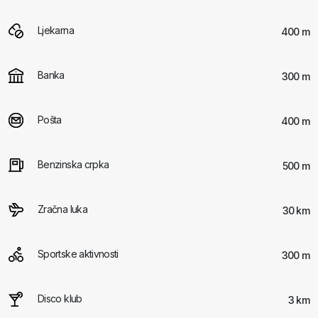
Ljekarna
400 m
Banka
300 m
Pošta
400 m
Benzinska crpka
500 m
Zračna luka
30 km
Sportske aktivnosti
300 m
Disco klub
3 km