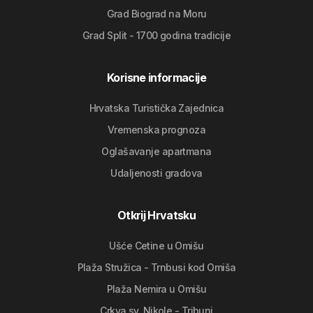
Grad Biograd na Moru
Grad Split - 1700 godina tradicije
Korisne informacije
Hrvatska Turistička Zajednica
Vremenska prognoza
Oglašavanje apartmana
Udaljenosti gradova
Otkrij Hrvatsku
Ušće Cetine u Omišu
Plaža Stružica - Trnbusi kod Omiša
Plaža Nemira u Omišu
Crkva sv. Nikole - Tribunj