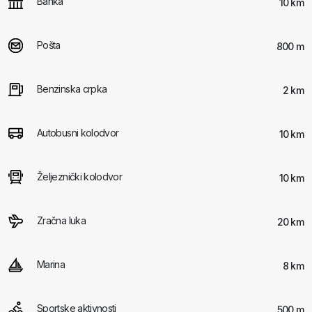
Banka
10 km
Pošta
800 m
Benzinska crpka
2 km
Autobusni kolodvor
10 km
Željeznički kolodvor
10 km
Zračna luka
20 km
Marina
8 km
Sportske aktivnosti
500 m