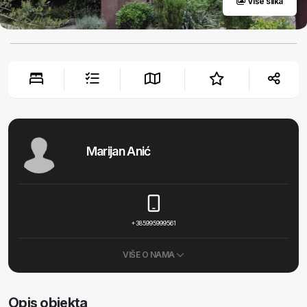
Više slika
Marijan Anić
+385995999561
VIŠE O NAMA
Opis objekta