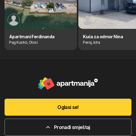
Apartmani Ferdinanda
Kuća za odmor Nina
Pag Kustići, Otoci
Peroj, Istra
Oglasi se!
Pronađi smještaj