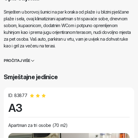
Smješten u borovoj šumici na par koraka od plaže i u blizini pješčane
plaže i sela, ovaj klimatizirani apartman s tri spavaće sobe, dnevnom
sobom, kupaonicom, dodatnim WCom i potpuno opremljenom
kuhinjom kao i prema jugu orijentiranom terasom, nudi dovoljno mjesta
za pet osoba. Vaš auto, parkiran u vrtu, vam je uvijek na dohvat ruke
kao i gril za večeru na terasi.
PROČITAJ VIŠE
Smještajne jedinice
ID: 83877
A3
Apartman za tri osobe (70 m2)