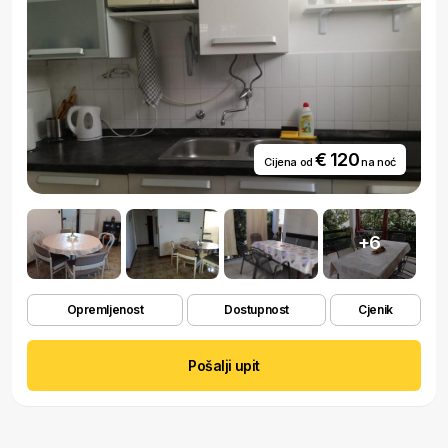
€ 120
Cijena od
na noć
+6
Opremljenost
Dostupnost
Cjenik
Pošalji upit