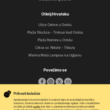
Otkrij Hrvatsku
Ušće Cetine u Omišu
Plaža Stružica - Trnbusi kod Omiša
Plaža Nemira u Omišu
Crkva sv. Nikole - Tribunj
Marina Mala Lamjana na Ugljanu
Povežimo se
Prihvati kolačiće
Apartmanija.hr koristi kolačiće (cookies) kako bi poboljšali korisničko
iskustvo, funkcionalnost stranice i pretraživanja oglasa. Više o kolačićima
možete pročitati
ovdje
dok više o uvjetima korištenja možete pročitati