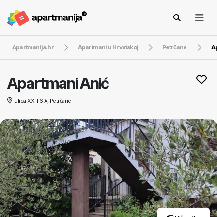
Apartmanija.hr
Apartmani u Hrvatskoj
Petrčane
A
Apartmani Anić
Ulica XXIII 6 A, Petrčane