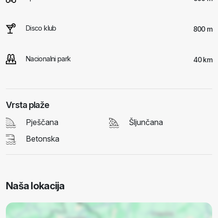
Disco klub
800 m
Nacionalni park
40 km
Vrsta plaže
Pješčana
Šljunčana
Betonska
Naša lokacija