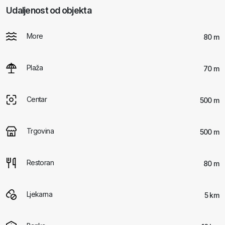
Udaljenost od objekta
More
80 m
Plaža
70 m
Centar
500 m
Trgovina
500 m
Restoran
80 m
Ljekarna
5 km