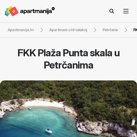
Apartmanija.hr
Apartmani u Hrvatskoj
Petrčane
FK
FKK Plaža Punta skala u
Petrčanima