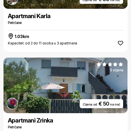
Cijena od
na noć
Apartmani Karla
Petrčane
1.03km
Kapacitet: od 2 do 11 osoba u 3 apartmana
5 ocjena
€ 50
Cijena od
na noć
Apartmani Zrinka
Petrčane