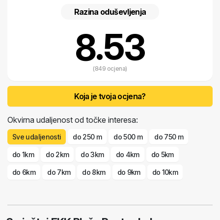
Razina oduševljenja
8.53
(849 ocjena)
Koja je tvoja ocjena?
Okvirna udaljenost od točke interesa:
Sve udaljenosti
do 250 m
do 500 m
do 750 m
do 1km
do 2km
do 3km
do 4km
do 5km
do 6km
do 7km
do 8km
do 9km
do 10km