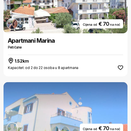
€ 70
Cijena od
na noć
Apartmani Marina
Petrčane
1.52km
Kapacitet: od 2 do 22 osoba u 8 apartmana
€ 70
Cijena od
na noć