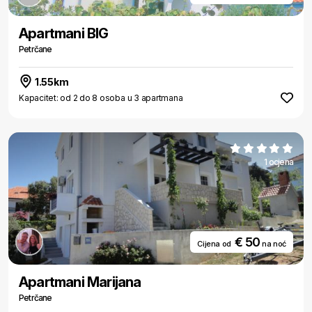
Apartmani BIG
Petrčane
1.55km
Kapacitet: od 2 do 8 osoba u 3 apartmana
1 ocjena
€ 50
Cijena od
na noć
Apartmani Marijana
Petrčane