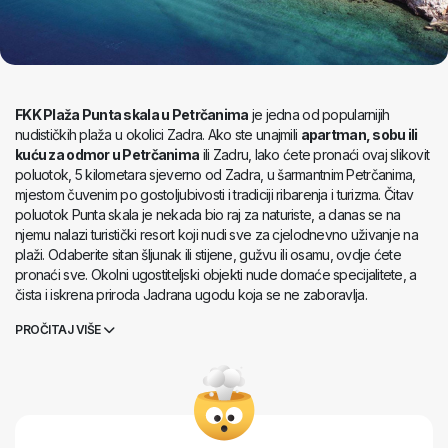
FKK Plaža Punta skala u Petrčanima
je jedna od popularnijih
nudističkih plaža u okolici Zadra. Ako ste unajmili
apartman, sobu ili
kuću za odmor u Petrčanima
ili Zadru, lako ćete pronaći ovaj slikovit
poluotok, 5 kilometara sjeverno od Zadra, u šarmantnim Petrčanima,
mjestom čuvenim po gostoljubivosti i tradiciji ribarenja i turizma. Čitav
poluotok Punta skala je nekada bio raj za naturiste, a danas se na
njemu nalazi turistički resort koji nudi sve za cjelodnevno uživanje na
plaži. Odaberite sitan šljunak ili stijene, gužvu ili osamu, ovdje ćete
pronaći sve. Okolni ugostiteljski objekti nude domaće specijalitete, a
čista i iskrena priroda Jadrana ugodu koja se ne zaboravlja.
PROČITAJ VIŠE