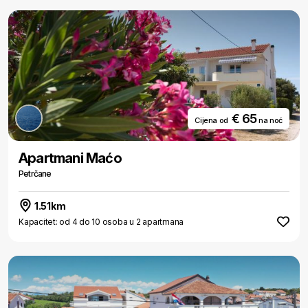
€ 65
Cijena od
na noć
Apartmani Maćo
Petrčane
1.51km
Kapacitet: od 4 do 10 osoba u 2 apartmana