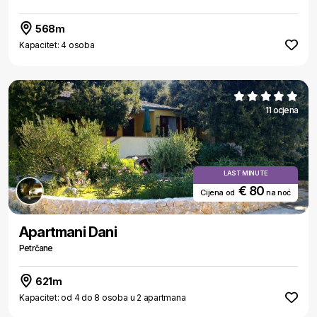
568m
Kapacitet: 4 osoba
11 ocjena
LAST MINUTE
€ 80
Cijena od
na noć
Apartmani Dani
Petrčane
621m
Kapacitet: od 4 do 8 osoba u 2 apartmana