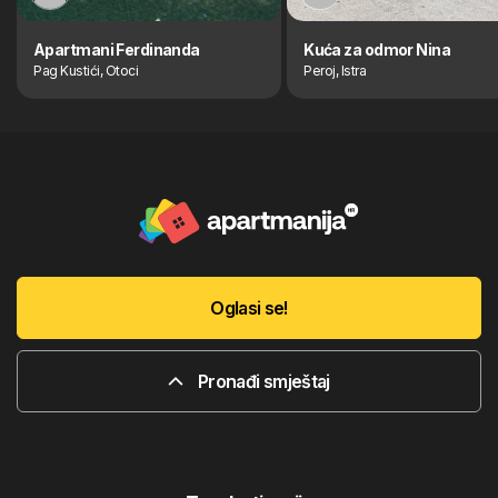
Apartmani Ferdinanda
Kuća za odmor Nina
Pag Kustići, Otoci
Peroj, Istra
Oglasi se!
Pronađi smještaj