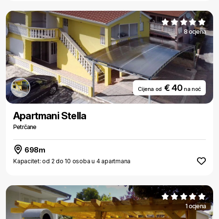
8 ocjena
€ 40
Cijena od
na noć
Apartmani Stella
Petrčane
698m
Kapacitet: od 2 do 10 osoba u 4 apartmana
1 ocjena