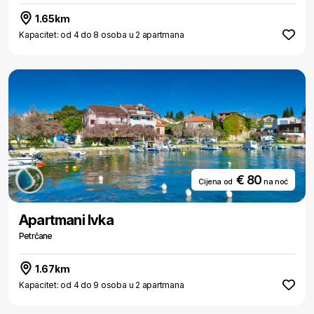
1.65km
Kapacitet: od 4 do 8 osoba u 2 apartmana
€ 80
Cijena od
na noć
Apartmani Ivka
Petrčane
1.67km
Kapacitet: od 4 do 9 osoba u 2 apartmana