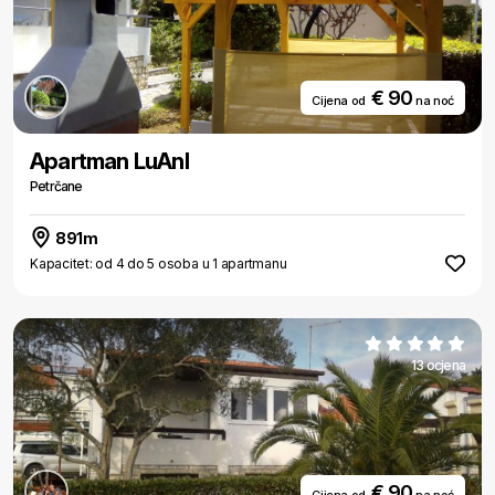
€ 90
Cijena od
na noć
Apartman LuAnI
Petrčane
891m
Kapacitet: od 4 do 5 osoba u 1 apartmanu
13 ocjena
€ 90