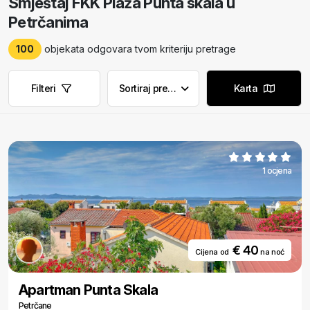
Smještaj FKK Plaža Punta skala u
Petrčanima
100
objekata odgovara tvom kriteriju pretrage
Filteri
Sortiraj prema
Karta
Ukloni filtere
Ukloni filtere
1 ocjena
€ 40
Cijena od
na noć
Apartman Punta Skala
Petrčane