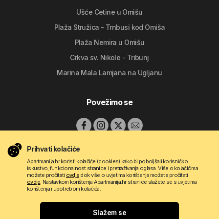
Ušće Cetine u Omišu
Plaža Stružica - Trnbusi kod Omiša
Plaža Nemira u Omišu
Crkva sv. Nikole - Tribunj
Marina Mala Lamjana na Ugljanu
Povežimo se
Prihvati kolačiće
Apartmanija.hr koristi kolačiće (cookies) kako bi poboljšali korisničko
iskustvo, funkcionalnost stranice i pretraživanja oglasa. Više o kolačićima
možete pročitati
ovdje
dok više o uvjetima korištenja možete pročitati
ovdje
. Nastavkom korištenja Apartmanija.hr stranice slažete se s uvjetima
korištenja i upotrebom kolačića.
Copyright © 2009 - 2026 Do-bra d.o.o.
Slažem se
Gdje se želite odmoriti?
Kontakt
O nama
Pravila korištenja
Uvjeti oglašavanja