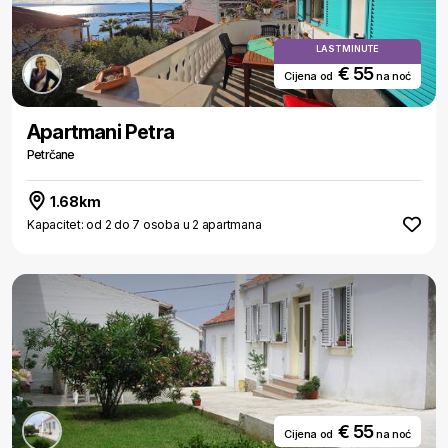
LAST MINUTE
€ 55
Cijena od
na noć
Apartmani Petra
Petrčane
1.68km
Kapacitet: od 2 do 7 osoba u 2 apartmana
€ 55
Cijena od
na noć