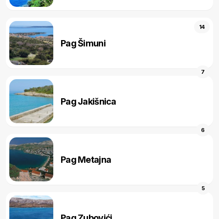
14
Pag Šimuni
7
Pag Jakišnica
6
Pag Metajna
5
Pag Zubovići