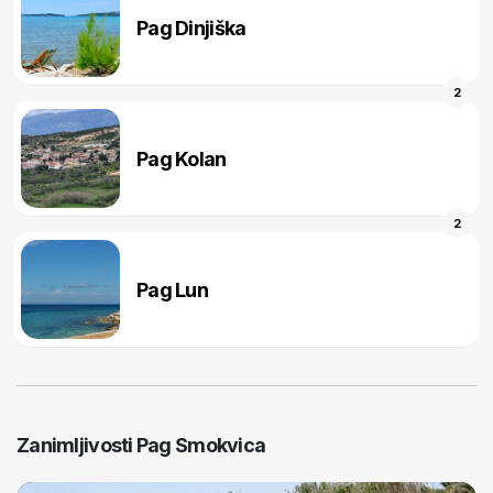
Pag Dinjiška
2
Pag Kolan
2
Pag Lun
Zanimljivosti Pag Smokvica