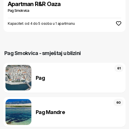
Apartman R&R Oaza
Pag Smokvica
Kapacitet: od 4 do 5 osoba u 1 apartmanu
Pag Smokvica - smještaj u blizini
61
Pag
60
Pag Mandre