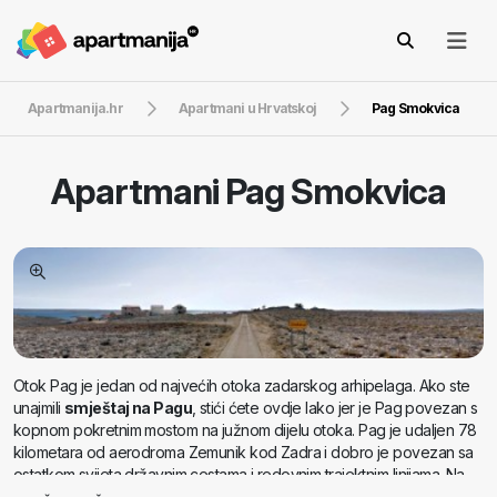
Apartmanija.hr
Apartmani u Hrvatskoj
Pag Smokvica
Apartmani
Pag Smokvica
Otok Pag je jedan od najvećih otoka zadarskog arhipelaga. Ako ste
unajmili
smještaj na Pagu
, stići ćete ovdje lako jer je Pag povezan s
kopnom pokretnim mostom na južnom dijelu otoka. Pag je udaljen 78
kilometara od aerodroma Zemunik kod Zadra i dobro je povezan sa
ostatkom svijeta državnim cestama i redovnim trajektnim linijama. Na
otoku živi preko 8000 ljudi. Njegova burna povijest ga čini posebnim i