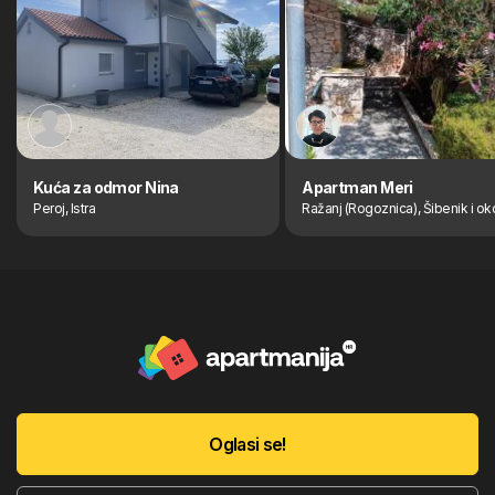
Kuća za odmor Nina
Apartman Meri
Peroj, Istra
Ražanj (Rogoznica), Šibenik i ok
Oglasi se!