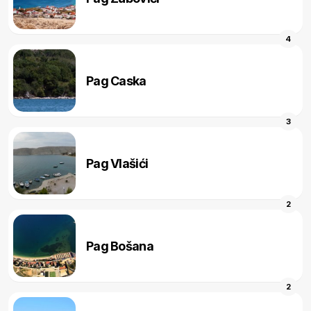
4
Pag Caska
3
Pag Vlašići
2
Pag Bošana
2