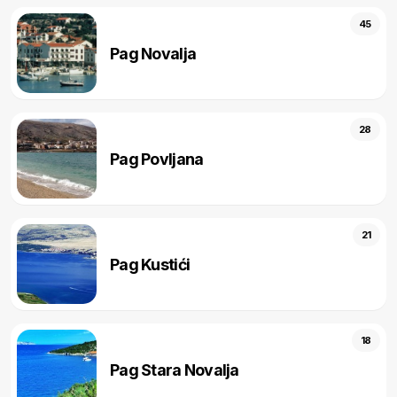
45
Pag Novalja
28
Pag Povljana
21
Pag Kustići
18
Pag Stara Novalja