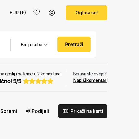
EUR (€)
Oglasi se!
Pretraži
Broj osoba
na gostiju na temelju
2
komentara
Boravili ste ovdje?
Napiši komentar!
ično!
5
/
5
Spremi
Podijeli
Prikaži na karti