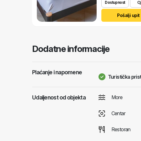
Dostupnost
Cj
Pošalji upit
Dodatne informacije
Plaćanje i napomene
Turistička pris
Udaljenost od objekta
More
Centar
Restoran