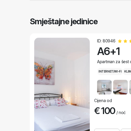
Smještajne jedinice
ID: 80946
A6+1
Apartman za šest 
INTERNET/WI-FI
KLI
Cijena od
€ 100
/ noć