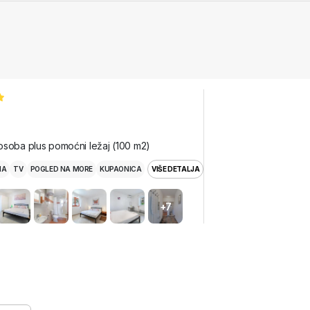
osoba plus pomoćni ležaj (100 m2)
MA
TV
POGLED NA MORE
KUPAONICA
VIŠE DETALJA
+7