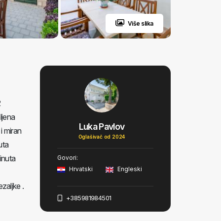
Više slika
2
ljena
Luka Pavlov
i miran
Oglašivač od 2024
uta
inuta
Govori:
Hrvatski
Engleski
zaljke .
+385981984501