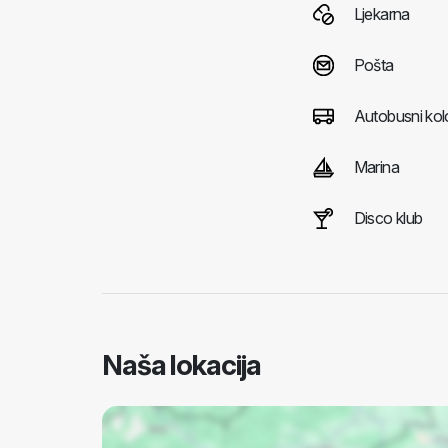
Ljekarna
Pošta
Autobusni kol
Marina
Disco klub
Naša lokacija