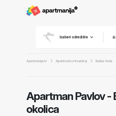
Izaberi odredište
Apartmanija.hr
Apartmani u Hrvatskoj
Baška Voda
Apartman Pavlov
-
okolica