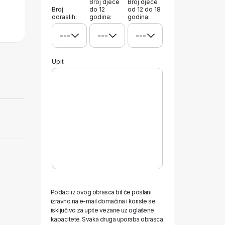
Broj djece
Broj djece
Broj
do 12
od 12 do 18
odraslih:
godina:
godina:
Upit
Podaci iz ovog obrasca bit će poslani
izravno na e-mail domaćina i koriste se
isključivo za upite vezane uz oglašene
kapacitete. Svaka druga uporaba obrasca