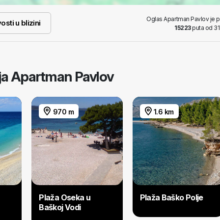
Oglas Apartman Pavlov je 
osti u blizini
15223
puta od 31
taja Apartman Pavlov
970 m
1.6 km
Plaža Oseka u
Plaža Baško Polje
Baškoj Vodi