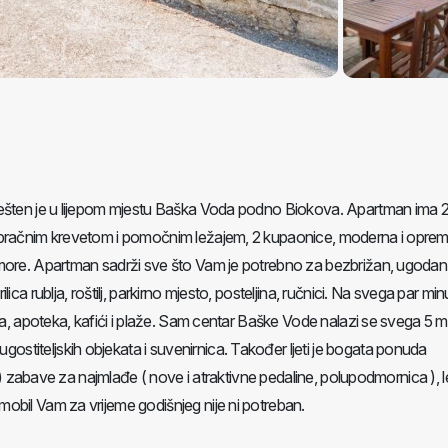
ješten je u lijepom mjestu Baška Voda podno Biokova. Apartman ima 
 bračnim krevetom i pomočnim ležajem, 2 kupaonice, moderna i oprem
more. Apartman sadrži sve što Vam je potrebno za bezbrižan, ugodan 
ca rublja, roštilj, parkirno mjesto, posteljina, ručnici. Na svega par min
ta, apoteka, kafići i plaže. Sam centar Baške Vode nalazi se svega 5 m
titeljskih objekata i suvenirnica. Također ljeti je bogata ponuda
ng) zabave za najmlađe ( nove i atraktivne pedaline, polupodmornica ), le
obil Vam za vrijeme godišnjeg nije ni potreban.