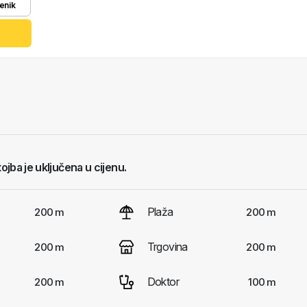
enik
tojba je uključena u cijenu.
Plaža
200 m
200 m
Trgovina
200 m
200 m
Doktor
200 m
100 m