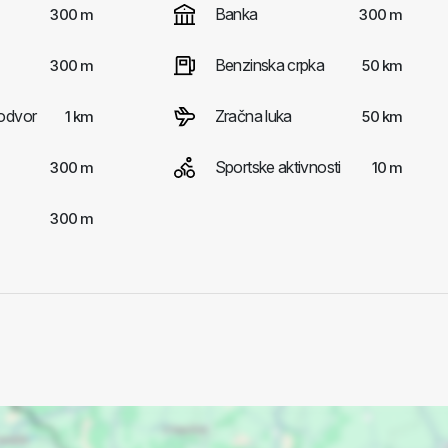
Banka
300 m
300 m
Benzinska crpka
300 m
50 km
odvor
Zračna luka
1 km
50 km
Sportske aktivnosti
300 m
10 m
300 m