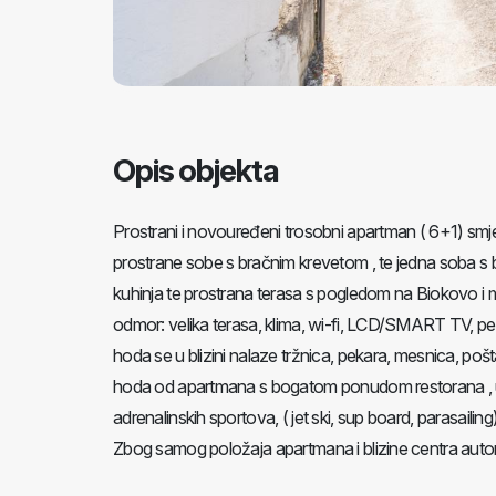
Opis objekta
Prostrani i novouređeni trosobni apartman ( 6+1) sm
prostrane sobe s bračnim krevetom , te jedna soba s
kuhinja te prostrana terasa s pogledom na Biokovo i 
odmor: velika terasa, klima, wi-fi, LCD/SMART TV, perili
hoda se u blizini nalaze tržnica, pekara, mesnica, poš
hoda od apartmana s bogatom ponudom restorana , ugos
adrenalinskih sportova, ( jet ski, sup board, parasaili
Zbog samog položaja apartmana i blizine centra autom