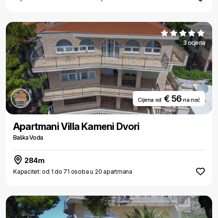
3 ocjena
€ 56
Cijena od
na noć
Apartmani Villa Kameni Dvori
Baška Voda
284m
Kapacitet: od 1 do 71 osoba u 20 apartmana