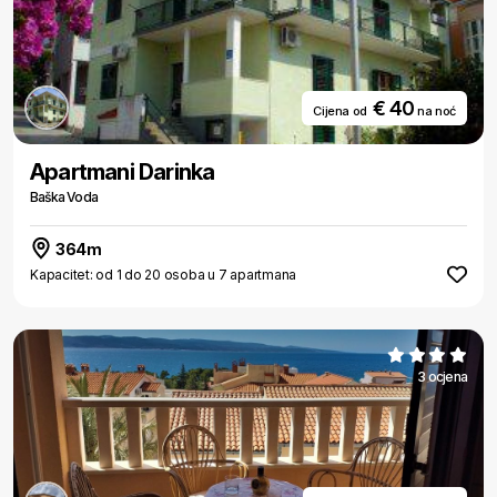
€ 40
Cijena od
na noć
Apartmani Darinka
Baška Voda
364m
Kapacitet: od 1 do 20 osoba u 7 apartmana
3 ocjena