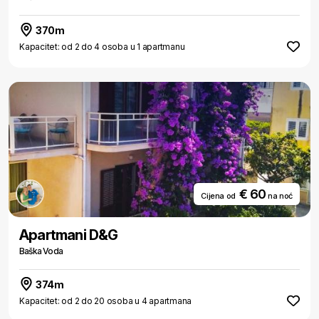
370m
Kapacitet: od 2 do 4 osoba u 1 apartmanu
€ 60
Cijena od
na noć
Apartmani D&G
Baška Voda
374m
Kapacitet: od 2 do 20 osoba u 4 apartmana