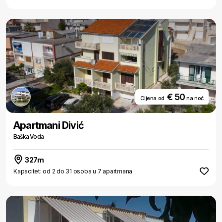
€ 50
Cijena od
na noć
Apartmani Divić
Baška Voda
327m
Kapacitet: od 2 do 31 osoba u 7 apartmana