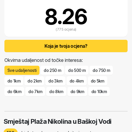
8.26
(775 ocjena)
Koja je tvoja ocjena?
Okvirna udaljenost od točke interesa:
Sve udaljenosti
do 250 m
do 500 m
do 750 m
do 1km
do 2km
do 3km
do 4km
do 5km
do 6km
do 7km
do 8km
do 9km
do 10km
Smještaj Plaža Nikolina u Baškoj Vodi