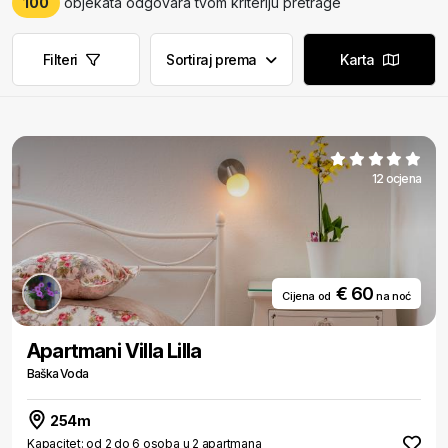
100
objekata odgovara tvom kriteriju pretrage
Filteri
Sortiraj prema
Karta
12 ocjena
€ 60
Cijena od
na noć
Apartmani Villa Lilla
Baška Voda
254m
Kapacitet: od 2 do 6 osoba u 2 apartmana