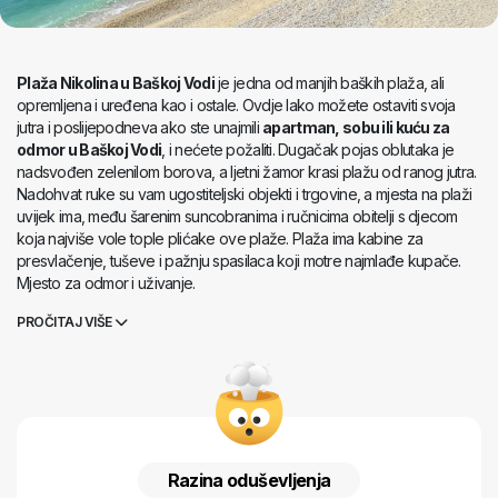
Plaža Nikolina u Baškoj Vodi
je jedna od manjih baških plaža, ali
opremljena i uređena kao i ostale. Ovdje lako možete ostaviti svoja
jutra i poslijepodneva ako ste unajmili
apartman, sobu ili kuću za
odmor u Baškoj Vodi
, i nećete požaliti. Dugačak pojas oblutaka je
nadsvođen zelenilom borova, a ljetni žamor krasi plažu od ranog jutra.
Nadohvat ruke su vam ugostiteljski objekti i trgovine, a mjesta na plaži
uvijek ima, među šarenim suncobranima i ručnicima obitelji s djecom
koja najviše vole tople plićake ove plaže. Plaža ima kabine za
presvlačenje, tuševe i pažnju spasilaca koji motre najmlađe kupače.
Mjesto za odmor i uživanje.
PROČITAJ VIŠE
Razina oduševljenja