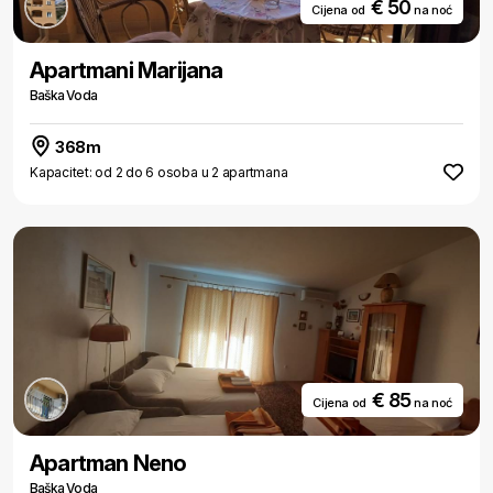
€ 50
Cijena od
na noć
Apartmani Marijana
Baška Voda
368m
Kapacitet: od 2 do 6 osoba u 2 apartmana
€ 85
Cijena od
na noć
Apartman Neno
Baška Voda