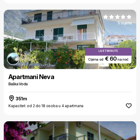
5 ocjena
LAST MINUTE
€ 60
Cijena od
na noć
Apartmani Neva
Baška Voda
351m
Kapacitet: od 2 do 18 osoba u 4 apartmana