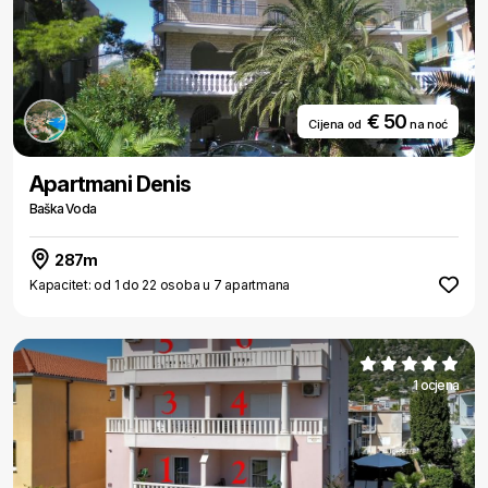
€ 50
Cijena od
na noć
Apartmani Denis
Baška Voda
287m
Kapacitet: od 1 do 22 osoba u 7 apartmana
1 ocjena