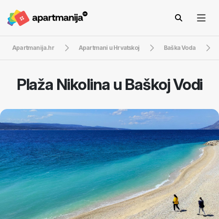
Apartmanija.hr
Apartmani u Hrvatskoj
Baška Voda
Plaža Nikolina u Baškoj Vodi