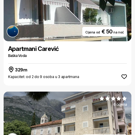
€ 50
Cijena od
na noć
Apartmani Carević
Baška Voda
329m
Kapacitet: od 2 do 9 osoba u 3 apartmana
6 ocjena