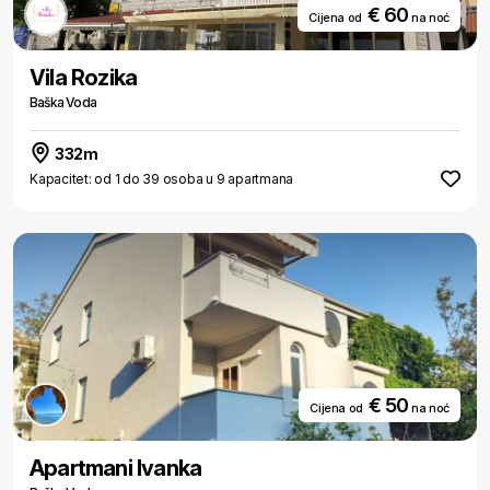
€ 60
Cijena od
na noć
Vila Rozika
Baška Voda
332m
Kapacitet: od 1 do 39 osoba u 9 apartmana
€ 50
Cijena od
na noć
Apartmani Ivanka