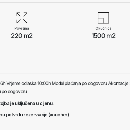
Površina
Okućnica
220 m2
1500 m2
16h Vrijeme odlaska 10:00h Model plaćanja po dogovoru Akontacij
li po dogovoru
tojba je uključena u cijenu.
nu potvrdu rezervacije (voucher)