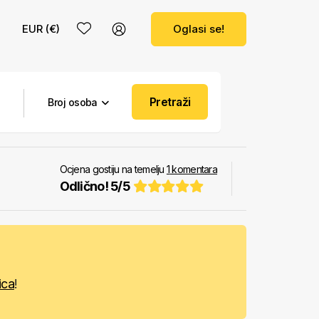
EUR (€)
Oglasi se!
Pretraži
Broj osoba
Ocjena gostiju na temelju
1
komentara
Odlično!
5
/
5
lica
!