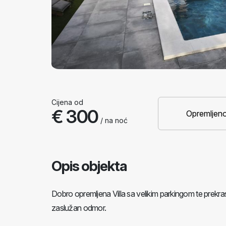
Cijena od
€ 300
Opremljeno
/ na noć
Opis objekta
Dobro opremljena Villa sa velikim parkingom te prek
zaslužan odmor.