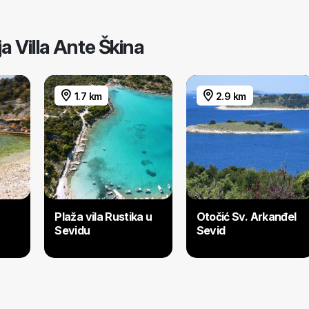
ja Villa Ante Škina
1.7 km
2.9 km
Plaža vila Rustika u
Otočić Sv. Arkanđel
Sevidu
Sevid