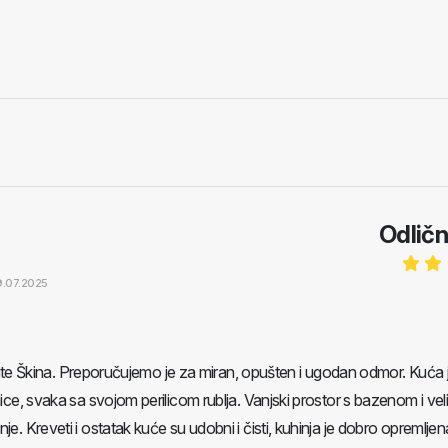
Odlič
19.07.2025
i Ante Škina. Preporučujemo je za miran, opušten i ugodan odmor. Kuća 
ice, svaka sa svojom perilicom rublja. Vanjski prostor s bazenom i vel
. Kreveti i ostatak kuće su udobni i čisti, kuhinja je dobro opremljen