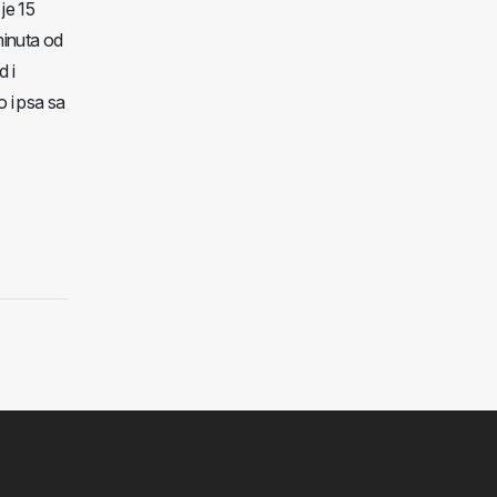
 je 15
minuta od
d i
 i psa sa