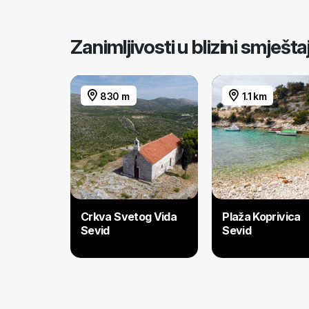
Zanimljivosti u blizini smješta
830 m
1.1 km
Crkva Svetog Vida
Plaža Koprivica
Sevid
Sevid