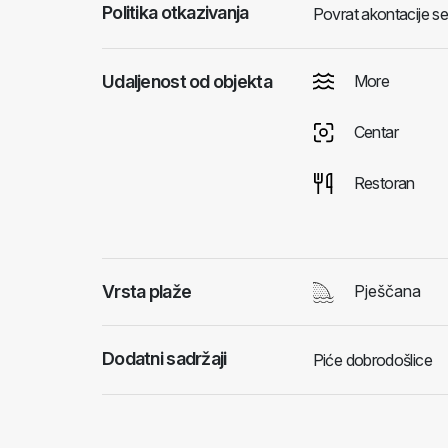
Politika otkazivanja
Povrat akontacije s
Udaljenost od objekta
More
Centar
Restoran
Vrsta plaže
Pješčana
Dodatni sadržaji
Piće dobrodošlice