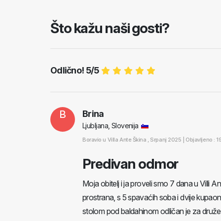
Što kažu naši gosti?
Odlično! 5/5
B
Brina
Ljubljana, Slovenija
Boravio u
Villa Ante Škina
, Srpanj 2025 |
Objavljeno : 
Predivan odmor
Moja obitelj i ja proveli smo 7 dana u Vill
prostrana, s 5 spavaćih soba i dvije kupaon
stolom pod baldahinom odličan je za druženje