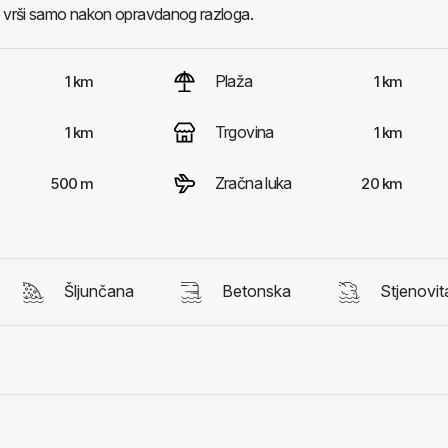
e vrši samo nakon opravdanog razloga.
Plaža
1 km
1 km
Trgovina
1 km
1 km
Zračna luka
500 m
20 km
Šljunčana
Betonska
Stjenovit