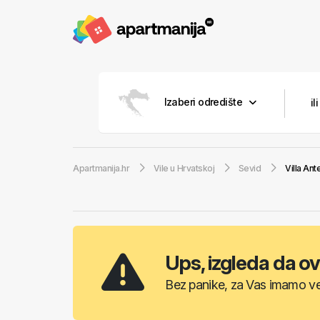
Izaberi odredište
Apartmanija.hr
Vile u Hrvatskoj
Sevid
Villa Ant
Ups, izgleda da ov
Bez panike, za Vas imamo vel