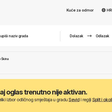
Kuće za odmor
HR
e Škina
aj oglas trenutno nije aktivan.
iki izbor odličnog smještaja u gradu
Sevid
i regiji
Split i oko