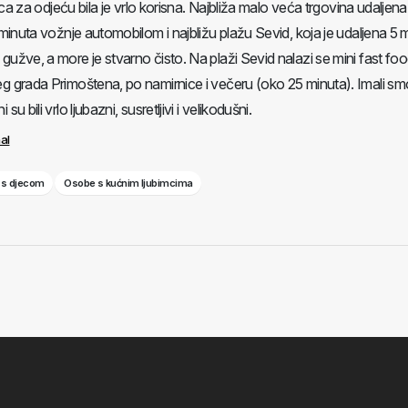
lica za odjeću bila je vrlo korisna. Najbliža malo veća trgovina udaljena
5 minuta vožnje automobilom i najbližu plažu Sevid, koja je udaljena 5 
gužve, a more je stvarno čisto. Na plaži Sevid nalazi se mini fast foo
eg grada Primoštena, po namirnice i večeru (oko 25 minuta). Imali smo
u bili vrlo ljubazni, susretljivi i velikodušni.
nal
i s djecom
Osobe s kućnim ljubimcima