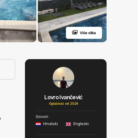
Više slika
Lovro Ivančević
Oglašivač od 2024
Govori:
e
Hrvatski
Engleski