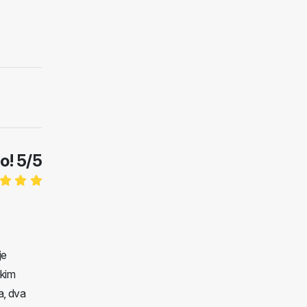
no!
5
/
5
je
ikim
a, dva