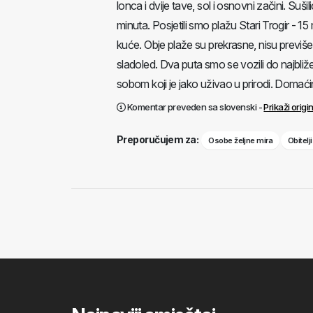
lonca i dvije tave, sol i osnovni začini. Suši
minuta. Posjetili smo plažu Stari Trogir - 1
kuće. Obje plaže su prekrasne, nisu previše 
sladoled. Dva puta smo se vozili do najbliž
sobom koji je jako uživao u prirodi. Domaćini s
Komentar preveden sa slovenski -
Prikaži origi
Preporučujem za:
Osobe željne mira
Obitelj