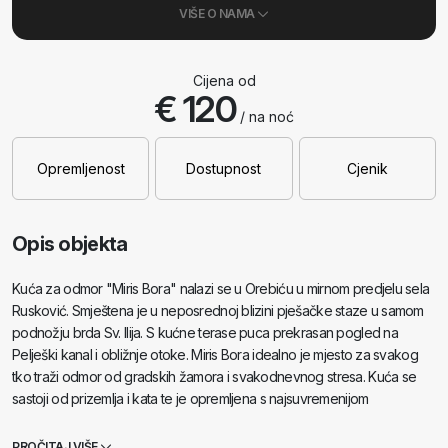
VIŠE O NAMA
Cijena od
€ 120
/ na noć
Opremljenost
Dostupnost
Cjenik
Opis objekta
Kuća za odmor "Miris Bora" nalazi se u Orebiću u mirnom predjelu sela
Rusković. Smještena je u neposrednoj blizini pješačke staze u samom
podnožju brda Sv. Ilija. S kućne terase puca prekrasan pogled na
Pelješki kanal i obližnje otoke. Miris Bora idealno je mjesto za svakog
tko traži odmor od gradskih žamora i svakodnevnog stresa. Kuća se
sastoji od prizemlja i kata te je opremljena s najsuvremenijom
kupaonicom, malim wc-om, dvije spavaće sobe, kuhinjom, dnevnim
boravkom te dvije terase. Gostima je dostupno kućno kino s preko
PROČITAJ VIŠE