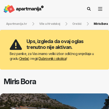
Apartmanija.hr
Vile u Hrvatskoj
Orebić
Miris Bora
Ups, izgleda da ovaj oglas
trenutno nije aktivan.
Bez panike, za Vas imamo veliki izbor odličnog smještaja u
gradu
Orebić
i regiji
Dubrovnik i okolica
!
Miris Bora