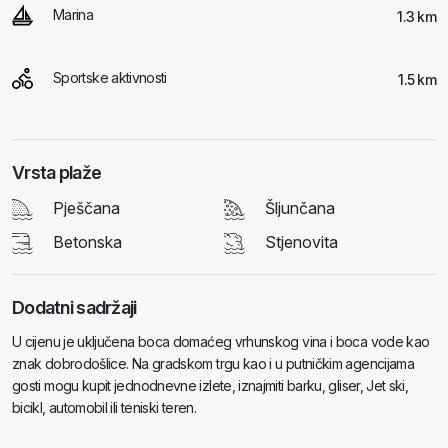
Marina
1.3 km
Sportske aktivnosti
1.5 km
Vrsta plaže
Pješčana
Šljunčana
Betonska
Stjenovita
Dodatni sadržaji
U cijenu je uključena boca domaćeg vrhunskog vina i boca vode kao
znak dobrodošlice. Na gradskom trgu kao i u putničkim agencijama
gosti mogu kupit jednodnevne izlete, iznajmiti barku, gliser, Jet ski,
bicikl, automobil ili teniski teren.