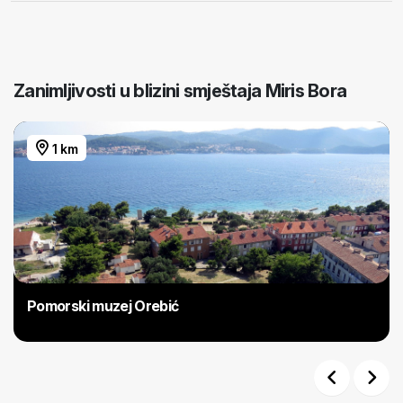
Zanimljivosti u blizini smještaja Miris Bora
1 km
Pomorski muzej Orebić
Previous
Next