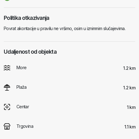
Politika otkazivanja
Povrat akontacije u pravilu ne vršimo, osim u iznimnim slučajevima.
Udaljenost od objekta
More
1.2 km
Plaža
1.2 km
Centar
1 km
Trgovina
1.1 km