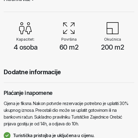
1000 TV kanala na svim jezicima te preko 2000 filmova i TV serija.
Jedna je terasa opremljena ratan garniturom a druga stolom za
blagovanje.
Kapacitet:
Površina
Okućnica
4 osoba
60 m2
200 m2
Dodatne informacije
Plaćanje i napomene
Cijena je fiksna. Nakon potvrde rezervacije potrebno je uplatiti 30%
ukupnog iznosa. Preostali dio može se uplatit gotovinom ili na
bankovni račun. Sukladno pravilniku Turističke Zajednice Orebić
prijava gostiju je od 14h, a odjava do 10h.
Turistička pristojba je uključena u cijenu.