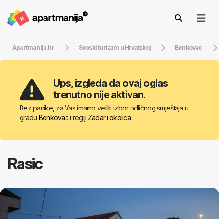
Apartmanija.hr
Seoski turizam u Hrvatskoj
Benkovac
Ups, izgleda da ovaj oglas
trenutno nije aktivan.
Bez panike, za Vas imamo veliki izbor odličnog smještaja u
gradu
Benkovac
i regiji
Zadar i okolica
!
Rasic