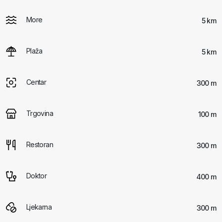
More
5 km
Plaža
5 km
Centar
300 m
Trgovina
100 m
Restoran
300 m
Doktor
400 m
Ljekarna
300 m