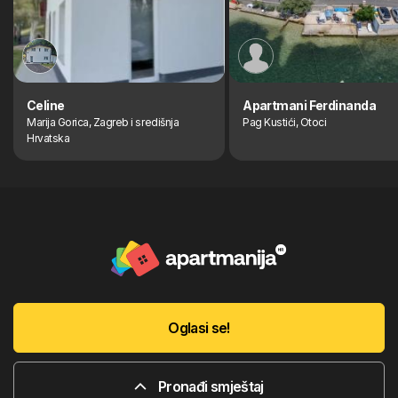
Celine
Apartmani Ferdinanda
Marija Gorica, Zagreb i središnja
Pag Kustići, Otoci
Hrvatska
Oglasi se!
Pronađi smještaj