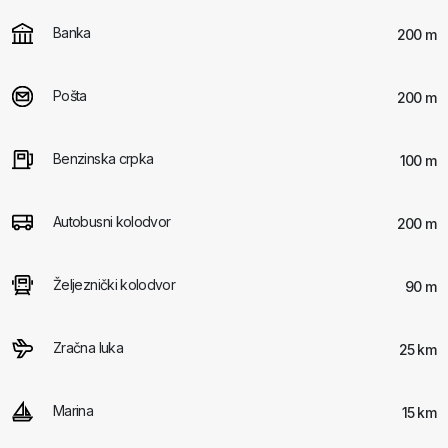
Banka
200 m
Pošta
200 m
Benzinska crpka
100 m
Autobusni kolodvor
200 m
Željeznički kolodvor
90 m
Zračna luka
25 km
Marina
15 km