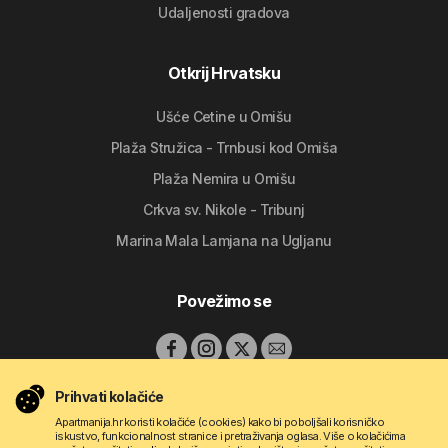
Udaljenosti gradova
Otkrij Hrvatsku
Ušće Cetine u Omišu
Plaža Stružica - Trnbusi kod Omiša
Plaža Nemira u Omišu
Crkva sv. Nikole - Tribunj
Marina Mala Lamjana na Ugljanu
Povežimo se
Prihvati kolačiće
Apartmanija.hr koristi kolačiće (cookies) kako bi poboljšali korisničko
iskustvo, funkcionalnost stranice i pretraživanja oglasa. Više o kolačićima