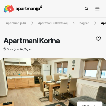
Apartmanija.hr
Apartmani u Hrvatskoj
Zagreb
Apa
Apartmani Korina
Duvanjska 2A, Zagreb