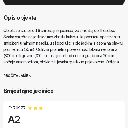
Opis objekta
Objekt se sastoji od 6 smještajnih jedinica, za smještaj do 11 osoba.
Svaka smještajna jedinica ima vlastitu kuhinju i kupaonicu. Apartmani su
smješteni u mirnom naselju, u slijepoj ulici s pješačkim izlazom na glavnu
prometnicu (50 m). Odlična prometna povezanost, blizina restorana
(300 m) i trgovine (100 m). Udaljenost od centra grada cca 20 min
vožnje automobilom, biciklom ili javnim gradskim prijevozom. Odlična
pozicija apartmana za goste koji dolaze iz zdravstvenih razloga zbog
blizine nekoliko bolnica i poliklinika.
PROČITAJ VIŠE
Smještajne jedinice
ID: 70977
A2