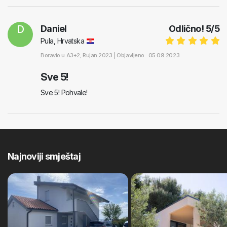
D
Daniel
Odlično!
5
/
5
Pula, Hrvatska
Boravio u
A3+2
, Rujan 2023 |
Objavljeno : 05.09.2023
Sve 5!
Sve 5! Pohvale!
Najnoviji smještaj