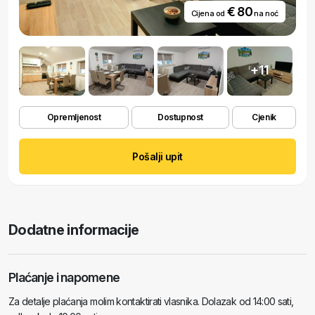
€ 80
Cijena od
na noć
+11
Opremljenost
Dostupnost
Cjenik
Pošalji upit
Dodatne informacije
Plaćanje i napomene
Za detalje plaćanja molim kontaktirati vlasnika. Dolazak od 14:00 sati,