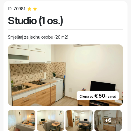
ID: 70981
Studio (1 os.)
Smještaj za jednu osobu (20 m2)
€ 50
Cijena od
na noć
+6