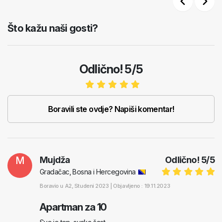
Previous
Next
Što kažu naši gosti?
Odlično! 5/5
Boravili ste ovdje? Napiši komentar!
M
Mujdža
Odlično!
5
/
5
Gradačac, Bosna i Hercegovina
Boravio u
A2
, Studeni 2023 |
Objavljeno : 19.11.2023
Apartman za 10