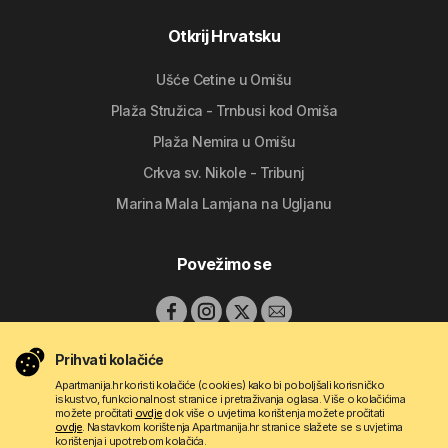
Otkrij Hrvatsku
Ušće Cetine u Omišu
Plaža Stružica - Trnbusi kod Omiša
Plaža Nemira u Omišu
Crkva sv. Nikole - Tribunj
Marina Mala Lamjana na Ugljanu
Povežimo se
Prihvati kolačiće
Apartmanija.hr koristi kolačiće (cookies) kako bi poboljšali korisničko
iskustvo, funkcionalnost stranice i pretraživanja oglasa. Više o kolačićima
možete pročitati
ovdje
dok više o uvjetima korištenja možete pročitati
ovdje
. Nastavkom korištenja Apartmanija.hr stranice slažete se s uvjetima
korištenja i upotrebom kolačića.