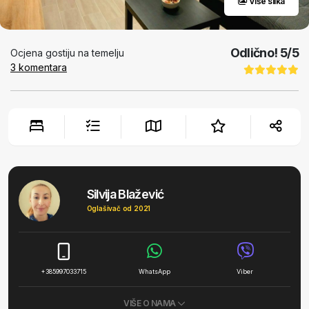
Više slika
Odlično!
5
/5
Ocjena gostiju na temelju
3
komentara
Silvija Blažević
Oglašivač od 2021
+385997033715
WhatsApp
Viber
VIŠE O NAMA