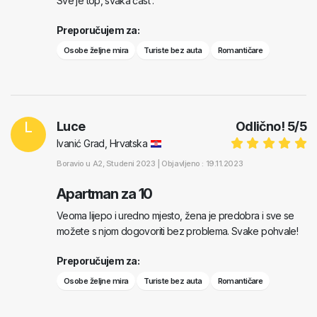
Sve je top, svaka čast .
Preporučujem za:
Osobe željne mira
Turiste bez auta
Romantičare
L
Luce
Odlično!
5
/
5
Ivanić Grad, Hrvatska
Boravio u
A2
, Studeni 2023 |
Objavljeno : 19.11.2023
Apartman za 10
Veoma lijepo i uredno mjesto, žena je predobra i sve se
možete s njom dogovoriti bez problema. Svake pohvale!
Preporučujem za:
Osobe željne mira
Turiste bez auta
Romantičare