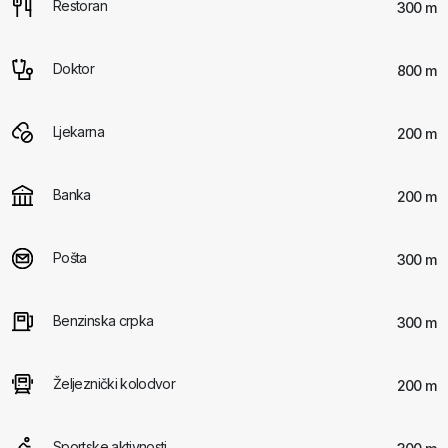
Restoran
300 m
Doktor
800 m
Ljekarna
200 m
Banka
200 m
Pošta
300 m
Benzinska crpka
300 m
Željeznički kolodvor
200 m
Sportske aktivnosti