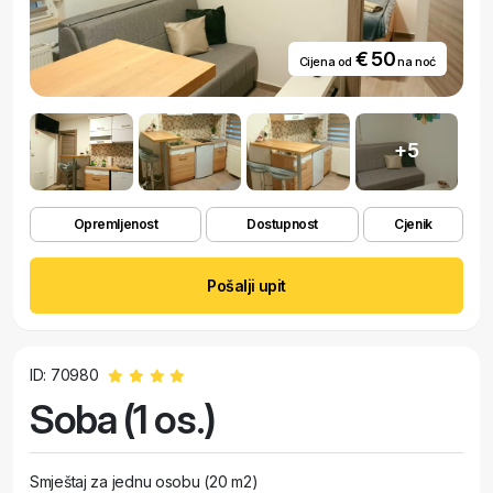
€ 50
Cijena od
na noć
+5
Opremljenost
Dostupnost
Cjenik
Pošalji upit
ID: 70980
Soba (1 os.)
Smještaj za jednu osobu (20 m2)