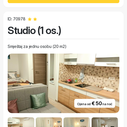
ID: 70978
Studio (1 os.)
Smještaj za jednu osobu (20 m2)
€ 50
Cijena od
na noć
+5