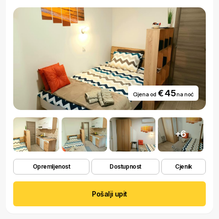
€ 45
Cijena od
na noć
+6
Opremljenost
Dostupnost
Cjenik
Pošalji upit