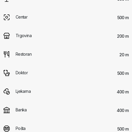
Centar
500 m
Trgovina
200 m
Restoran
20 m
Doktor
500 m
Ljekarna
400 m
Banka
400 m
Pošta
500 m