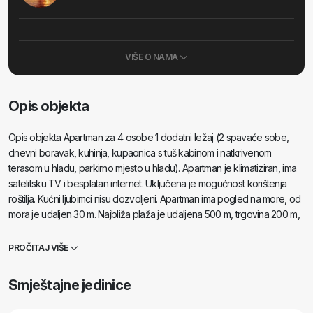
VIŠE O NAMA
Opis objekta
Opis objekta Apartman za 4 osobe 1 dodatni ležaj (2 spavaće sobe,
dnevni boravak, kuhinja, kupaonica s tuš kabinom i natkrivenom
terasom u hladu, parkirno mjesto u hladu). Apartman je klimatiziran, ima
satelitsku TV i besplatan internet. Uključena je mogućnost korištenja
roštilja. Kućni ljubimci nisu dozvoljeni. Apartman ima pogled na more, od
mora je udaljen 30 m. Najbliža plaža je udaljena 500 m, trgovina 200 m,
restoran 20 m, a do centra grada je 10 min. hoda. U blizini od 200 m
nalazi se moderan park sa spravama za vježbanje.
PROČITAJ VIŠE
Smještajne jedinice