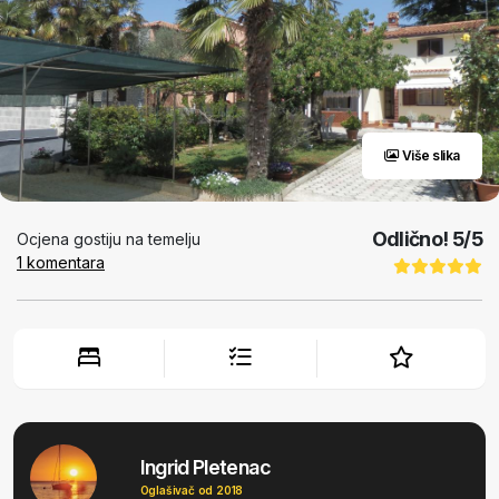
Više slika
Odlično!
5
/5
Ocjena gostiju na temelju
1
komentara
Ingrid Pletenac
Oglašivač od 2018