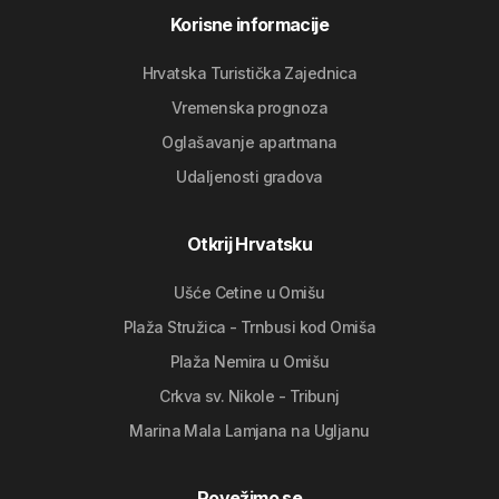
Korisne informacije
Hrvatska Turistička Zajednica
Vremenska prognoza
Oglašavanje apartmana
Udaljenosti gradova
Otkrij Hrvatsku
Ušće Cetine u Omišu
Plaža Stružica - Trnbusi kod Omiša
Plaža Nemira u Omišu
Crkva sv. Nikole - Tribunj
Marina Mala Lamjana na Ugljanu
Povežimo se