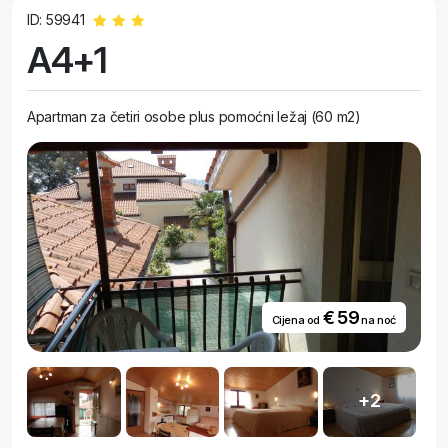
ID: 59941
A4+1
Apartman za četiri osobe plus pomoćni ležaj (60 m2)
€ 59
Cijena od
na noć
+2