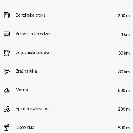
Benzinska crpka
200 m
Autobusni kolodvor
1 km
Željeznički kolodvor
30 km
Zračna luka
80 km
Marina
500 m
Sportske aktivnosti
200 m
Disco klub
500 m