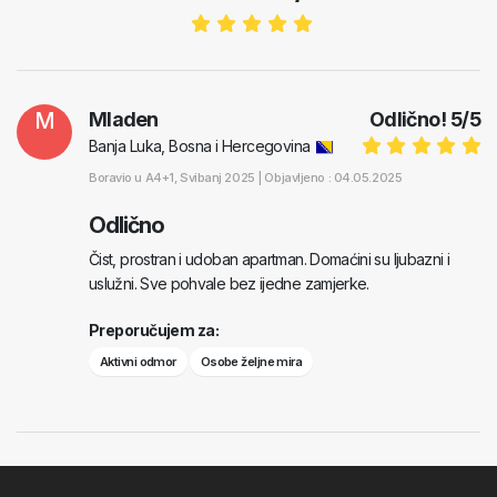
M
Mladen
Odlično!
5
/
5
Banja Luka, Bosna i Hercegovina
Boravio u
A4+1
, Svibanj 2025 |
Objavljeno : 04.05.2025
Odlično
Čist, prostran i udoban apartman. Domaćini su ljubazni i
uslužni. Sve pohvale bez ijedne zamjerke.
Preporučujem za:
Aktivni odmor
Osobe željne mira