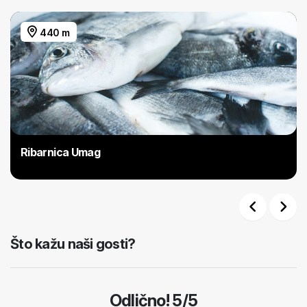
440 m
Ribarnica Umag
Previous
Next
Što kažu naši gosti?
Odlično! 5/5