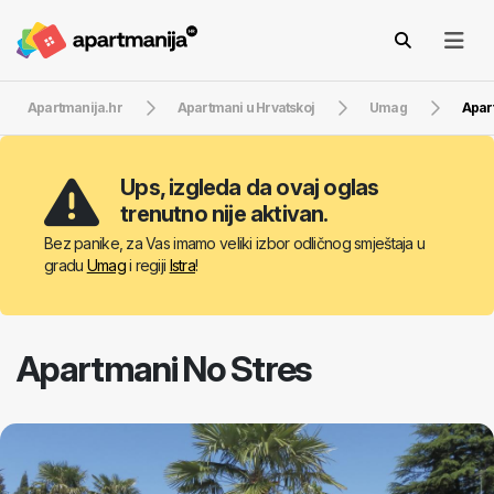
Apartmanija.hr
Apartmani u Hrvatskoj
Umag
Apar
Ups, izgleda da ovaj oglas
trenutno nije aktivan.
Bez panike, za Vas imamo veliki izbor odličnog smještaja u
gradu
Umag
i regiji
Istra
!
Apartmani No Stres