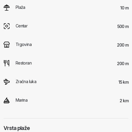
Plaža
10 m
Centar
500 m
Trgovina
200 m
Restoran
200 m
Zračna luka
15 km
Marina
2 km
Vrsta plaže