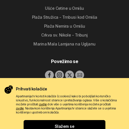
Ušće Cetine u Omišu
Plaža Stružica - Trnbusi kod Omiša
Plaža Nemira u Omišu
Crkva sv. Nikole - Tribunj
Marina Mala Lamjana na Ugljanu
Povežimo se
Prihvati kolačiće
Apartmanija.hr koristi kolačiće (cookies) kako bi poboljšali korisničko
iskustvo, funkcionalnost stranice i pretraživanja oglasa. Više o kolačićima
možete pročitati
ovdje
dok više o uvjetima korištenja možete pročitati
ovdje
. Nastavkom korištenja Apartmanija.hr stranice slažete se s uvjetima
korištenja i upotrebom kolačića.
Copyright © 2009 - 2026 Do-bra d.o.o.
Slažem se
Kontakt
O nama
Pravila korištenja
Uvjeti oglašavanja