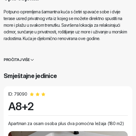
Potpuno opremljena šarmantna kuća s četiri spavaće sobe i dvije
terase usred privatnog vrta iz kojeg se možete direktno spustiti na
more i plažu u svakom trenutku. Savršena lokacija za relaksirajući
odmor, sunčanje u privatnosti, roštiljanje uz more i uživanje u morskim
radostima. Kuća je djelomično renovirana ove godine.
PROČITAJ VIŠE
Smještajne jedinice
ID: 79090
A8+2
Apartman za osam osoba plus dva pomoćna ležaja (180 m2)