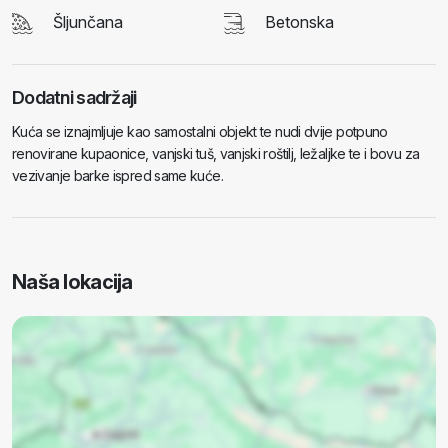
Šljunčana
Betonska
Dodatni sadržaji
Kuća se iznajmljuje kao samostalni objekt te nudi dvije potpuno
renovirane kupaonice, vanjski tuš, vanjski roštilj, ležaljke te i bovu za
vezivanje barke ispred same kuće.
Naša lokacija