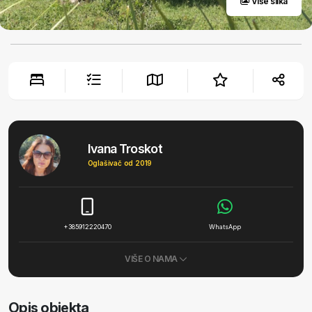
Više slika
Ivana Troskot
Oglašivač od 2019
+385912220470
WhatsApp
VIŠE O NAMA
Opis objekta