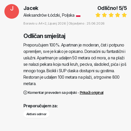
J
Jacek
Odlično!
5
/
5
Aleksandrów Łódzki, Poljska
Boravio u
A4+2
, Lipanj 2026 |
Objavljeno : 25.06.2026
Odličan smještaj
Preporučujem 100%. Apartman je moderan, čist i potpuno
opremljen, sve je kako je opisano. Domaćini su fantastični i
uslužni. Apartman je udaljen 50 metara od mora, a na plaži
se nalazi pekara koja nudi kruh, peciva, sladoled, pića i još
mnogo toga. Bicikli i SUP daska dostupni su gostima.
Restoran je udaljen 100 metara na plaži, a trgovine 800
metara.
Komentar preveden sa poljski -
Prikaži original
Preporučujem za:
Aktivni odmor