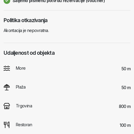
Šaljemo pismenu potvrdu rezervacije (voucher)
Politika otkazivanja
Akontacija je nepovratna.
Udaljenost od objekta
More
50 m
Plaža
50 m
Trgovina
800 m
Restoran
100 m