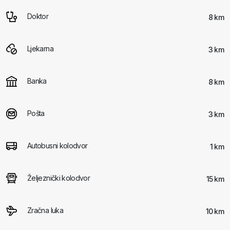
Doktor
8 km
Ljekarna
3 km
Banka
8 km
Pošta
3 km
Autobusni kolodvor
1 km
Željeznički kolodvor
15 km
Zračna luka
10 km