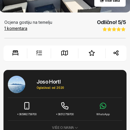
Više slika
Odlično!
5
/5
Ocjena gostiju na temelju
1
komentara
Joso Hortl
Oglašivač od 2020
+385992759700
+38512759700
WhatsApp
VIŠE O NAMA