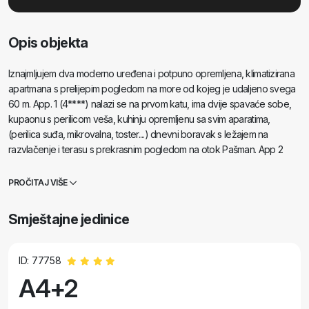
Opis objekta
Iznajmljujem dva moderno uređena i potpuno opremljena, klimatizirana
apartmana s prelijepim pogledom na more od kojeg je udaljeno svega
60 m. App. 1 (4****) nalazi se na prvom katu, ima dvije spavaće sobe,
kupaonu s perilicom veša, kuhinju opremljenu sa svim aparatima,
(perilica suđa, mikrovalna, toster....) dnevni boravak s ležajem na
razvlačenje i terasu s prekrasnim pogledom na otok Pašman. App 2
nalazi se u potkrovlju, ima dvije spavaće sobe, kuhinju s dnevnim
boravkom, kupaonu i terasu s pogledom na more. Opremljen je
PROČITAJ VIŠE
potpuno isto kao i App 1. Za aute je osiguran parking u dvorištu ili ispred
dvorišta.
Smještajne jedinice
ID: 77758
A4+2