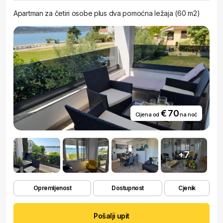
Apartman za četiri osobe plus dva pomoćna ležaja (60 m2)
€ 70
Cijena od
na noć
+7
Opremljenost
Dostupnost
Cjenik
Pošalji upit