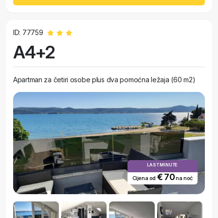
ID: 77759
A4+2
Apartman za četiri osobe plus dva pomoćna ležaja (60 m2)
LAST MINUTE
€ 70
Cijena od
na noć
+7