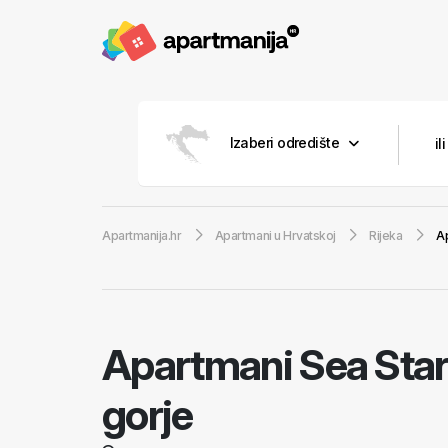
Izaberi odredište
Apartmanija.hr
Apartmani u Hrvatskoj
Rijeka
Ap
Apartmani Sea Sta
gorje