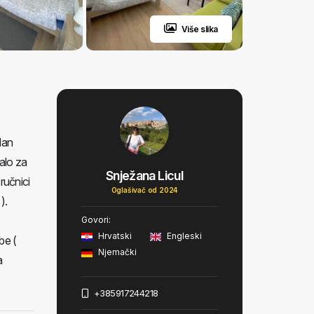
Više slika
dan
alo za
Snježana Licul
ručnici
Oglašivač od 2024
).
Govori:
Hrvatski
Engleski
be (
Njemački
a
+385917244218