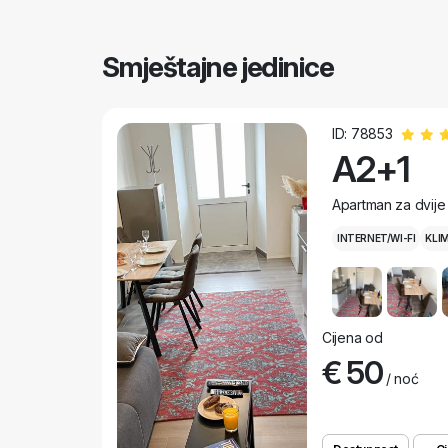
Smještajne jedinice
ID: 78853
A2+1
Apartman za dvije
INTERNET/WI-FI
KLI
Cijena od
€ 50
/ noć