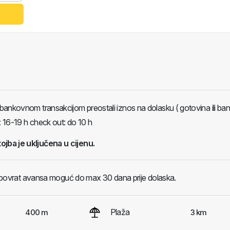
bankovnom transakcijom preostali iznos na dolasku ( gotovina ili b
: 16-19 h check out: do 10 h
tojba je uključena u cijenu.
 : povrat avansa moguć do max 30 dana prije dolaska.
Plaža
400 m
3 km