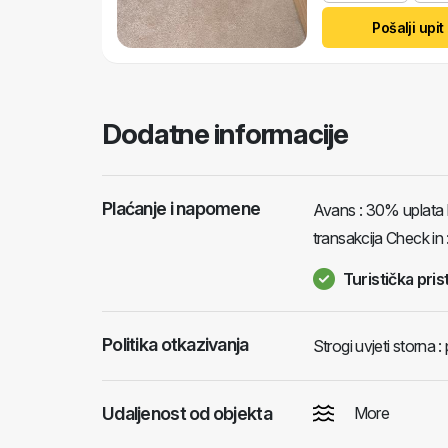
Pošalji upit
Dodatne informacije
Plaćanje i napomene
Avans : 30% uplata 
transakcija Check in 
Turistička pris
Politika otkazivanja
Strogi uvjeti storna
Udaljenost od objekta
More