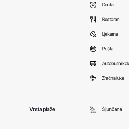
Centar
Restoran
Ljekarna
Pošta
Autobusni kol
Zračna luka
Vrsta plaže
Šljunčana