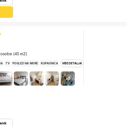
enik
 osobe (45 m2)
MA
TV
POGLED NA MORE
KUPAONICA
VIŠE DETALJA
+7
enik