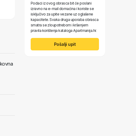
Podaci iz ovog obrasca bit će poslani
izravno na e-mail domaćina i koriste se
isključivo za upite vezane uz oglašene
kapacitete. Svaka druga uporaba obrasca
smatra se zloupotrebom i kršenjem
pravila korištenja kataloga Apartmanija.hr.
Pošalji upit
ankovna