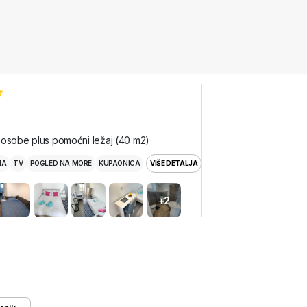
 osobe plus pomoćni ležaj (40 m2)
MA
TV
POGLED NA MORE
KUPAONICA
VIŠE DETALJA
+2