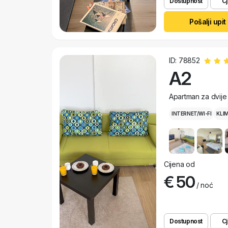
Dostupnost
Cj
Pošalji upit
ID: 78852
A2
Apartman za dvije
INTERNET/WI-FI
KLI
Cijena od
€ 50
/ noć
Dostupnost
Cj