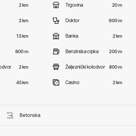
Trgovina
2 km
20 m
Doktor
2 km
900 m
Banka
1.5 km
2 km
Benzinska crpka
800 m
200 m
odvor
Željeznički kolodvor
2 km
800 m
Casino
45 km
2 km
Betonska