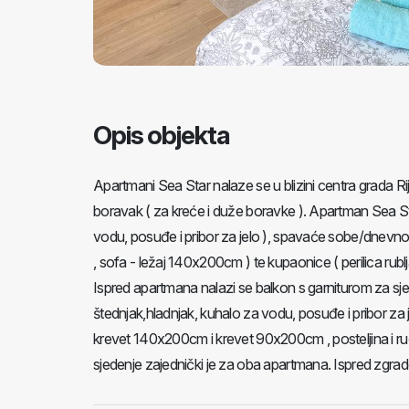
Opis objekta
Apartmani Sea Star nalaze se u blizini centra grada
boravak ( za kreće i duže boravke ). Apartman Sea Star
vodu, posuđe i pribor za jelo ), spavaće sobe/dnevno
, sofa - ležaj 140x200cm ) te kupaonice ( perilica rub
Ispred apartmana nalazi se balkon s garniturom za sj
štednjak,hladnjak, kuhalo za vodu, posuđe i pribor z
krevet 140x200cm i krevet 90x200cm , posteljina i ručni
sjedenje zajednički je za oba apartmana. Ispred zgrade