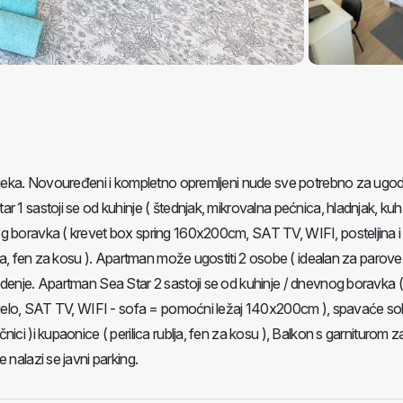
 Rijeka. Novouređeni i kompletno opremljeni nude sve potrebno za ugo
 1 sastoji se od kuhinje ( štednjak, mikrovalna pećnica, hladnjak, kuh
g boravka ( krevet box spring 160x200cm, SAT TV, WIFI, posteljina i 
lja, fen za kosu ). Apartman može ugostiti 2 osobe ( idealan za parove 
edenje. Apartman Sea Star 2 sastoji se od kuhinje / dnevnog boravka (
a jelo, SAT TV, WIFI - sofa = pomoćni ležaj 140x200cm ), spavaće so
ci )i kupaonice ( perilica rublja, fen za kosu ), Balkon s garniturom z
 nalazi se javni parking.