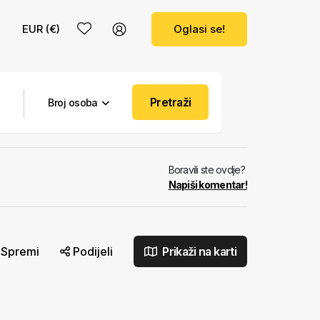
EUR (€)
Oglasi se!
Pretraži
Broj osoba
Boravili ste ovdje?
Napiši komentar!
Spremi
Podijeli
Prikaži na karti