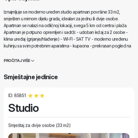
Iznajmljuje se moderno uređen studio apartman površine 33 m2,
smješten u mirnom dijelu grada, idealan za jednu ili dvije osobe.
Apartman se nalazi na odličnoj lokaciji, svega 5 km od centra i plaža.
Apartman je potpuno opremljen i sadrži: - udoban ležaj za 2 osobe -
klima uređaj (grijanje/hlađenje) - WI-FI - SAT TV - moderno uređenu
kuhinju sa svim potrebnim aparatima - kupaona - prekrasan pogled na
more Stan pruža mir i privatnost, a istovremeno je dobro povezan sa
svim važnim sadržajima.
PROČITAJ VIŠE
Smještajne jedinice
ID: 85851
Studio
Smještaj za dvije osobe (33 m2)