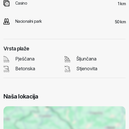
Casino
1 km
Nacionalni park
50 km
Vrsta plaže
Pješčana
Šljunčana
Betonska
Stjenovita
Naša lokacija