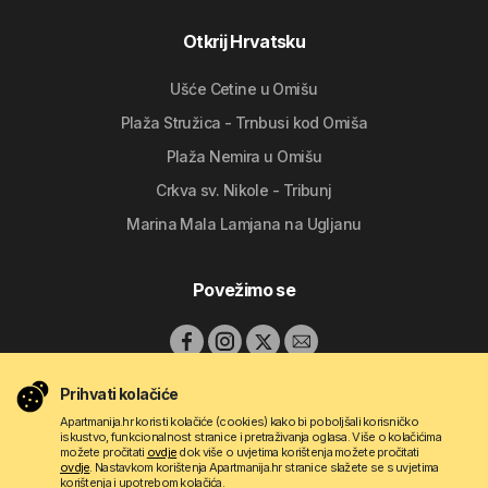
Otkrij Hrvatsku
Ušće Cetine u Omišu
Plaža Stružica - Trnbusi kod Omiša
Plaža Nemira u Omišu
Crkva sv. Nikole - Tribunj
Marina Mala Lamjana na Ugljanu
Povežimo se
Prihvati kolačiće
Apartmanija.hr koristi kolačiće (cookies) kako bi poboljšali korisničko
iskustvo, funkcionalnost stranice i pretraživanja oglasa. Više o kolačićima
možete pročitati
ovdje
dok više o uvjetima korištenja možete pročitati
ovdje
. Nastavkom korištenja Apartmanija.hr stranice slažete se s uvjetima
korištenja i upotrebom kolačića.