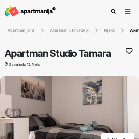
Apartmanija.hr
Apartmani u Hrvatskoj
Rijeka
Apar
Apartman Studio Tamara
Severinska 12, Rijeka