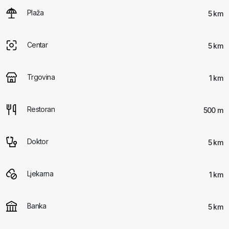
Plaža
5 km
Centar
5 km
Trgovina
1 km
Restoran
500 m
Doktor
5 km
Ljekarna
1 km
Banka
5 km