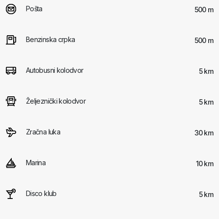
Pošta
500 m
Benzinska crpka
500 m
Autobusni kolodvor
5 km
Željeznički kolodvor
5 km
Zračna luka
30 km
Marina
10 km
Disco klub
5 km