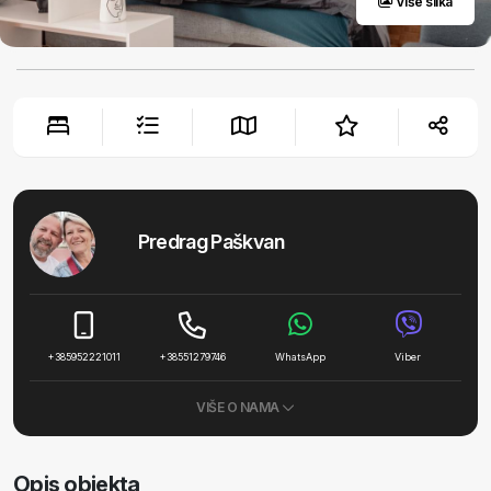
Više slika
Predrag Paškvan
+385952221011
+38551279746
WhatsApp
Viber
VIŠE O NAMA
Opis objekta