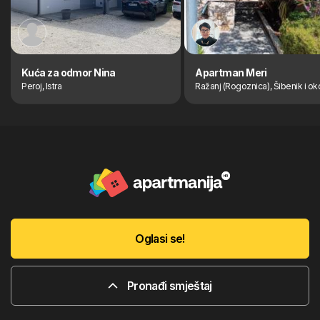
Kuća za odmor Nina
Apartman Meri
Peroj, Istra
Ražanj (Rogoznica), Šibenik i ok
Oglasi se!
Pronađi smještaj