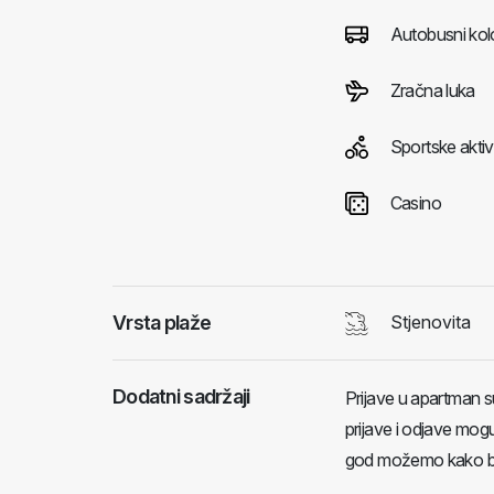
Autobusni kol
Zračna luka
Sportske aktiv
Casino
Vrsta plaže
Stjenovita
Dodatni sadržaji
Prijave u apartman s
prijave i odjave moguć
god možemo kako bis