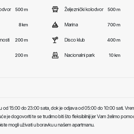
odvor
Željeznički kolodvor
500 m
500 m
Marina
8 km
700 m
nosti
Disco klub
200 m
400 m
Nacionalni park
200 m
10 km
u od 15:00 do 23:00 sata, dok je odjava od 05:00 do 10:00 sati. Vr
e je dogovoriti te se trudimo biti što fleksibilniji jer Vam želimo pomoć
te mogli uživati ​​u boravku u našem apartmanu.