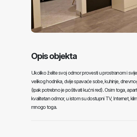
Opis objekta
Ukoliko želite svoj odmor provesti u prostranom i svi
velikog hodnika, dvije spavaće sobe, kuhinje, dnevnog
(ipak potrebno je poštivati ​​kućni red). Osim toga, 
kvalitetan odmor, u istom su dostupni TV, Internet, kli
mnogo toga.