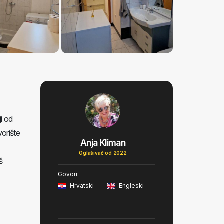
i od
vorište
Anja Kliman
Oglašivač od 2022
š
Govori:
Hrvatski
Engleski