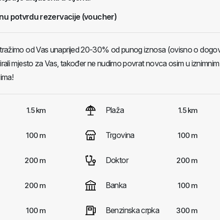
nu potvrdu rezervacije (voucher)
- tražimo od Vas unaprijed 20-30% od punog iznosa (ovisno o dogo
virali mjesto za Vas, također ne nudimo povrat novca osim u iznimnim 
ima!
Plaža
1.5 km
1.5 km
Trgovina
100 m
100 m
Doktor
200 m
200 m
Banka
200 m
100 m
Benzinska crpka
100 m
300 m