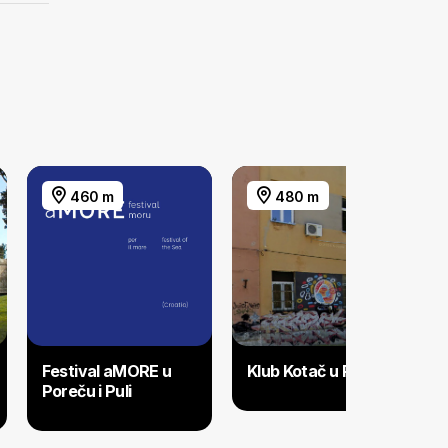
460 m
480 m
Festival aMORE u
Klub Kotač u Puli
Poreču i Puli