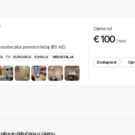
Cijena od
€ 100
/ noć
i osobe plus pomoćni ležaj (80 m2)
MA
TV
KUPAONICA
KUHINJA
VIŠE DETALJA
Dostupnost
Cjen
+14
tojba je uključena u cijenu.