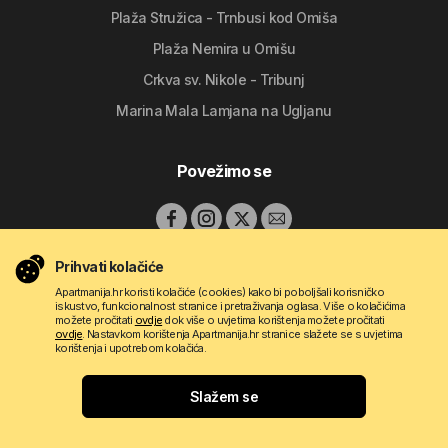
Plaža Stružica - Trnbusi kod Omiša
Plaža Nemira u Omišu
Crkva sv. Nikole - Tribunj
Marina Mala Lamjana na Ugljanu
Povežimo se
Prihvati kolačiće
Apartmanija.hr koristi kolačiće (cookies) kako bi poboljšali korisničko
iskustvo, funkcionalnost stranice i pretraživanja oglasa. Više o kolačićima
možete pročitati
ovdje
dok više o uvjetima korištenja možete pročitati
ovdje
. Nastavkom korištenja Apartmanija.hr stranice slažete se s uvjetima
korištenja i upotrebom kolačića.
Copyright © 2009 - 2026 Do-bra d.o.o.
Slažem se
Kontakt
O nama
Pravila korištenja
Uvjeti oglašavanja
Apartmanija.hr