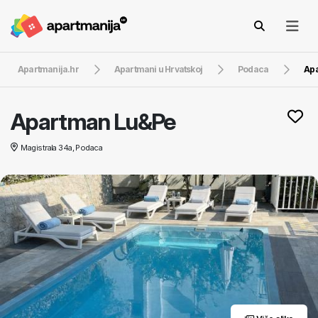
Apartmanija.hr
Apartmani u Hrvatskoj
Podaca
Ap
Apartman Lu&Pe
Magistrala 34a, Podaca