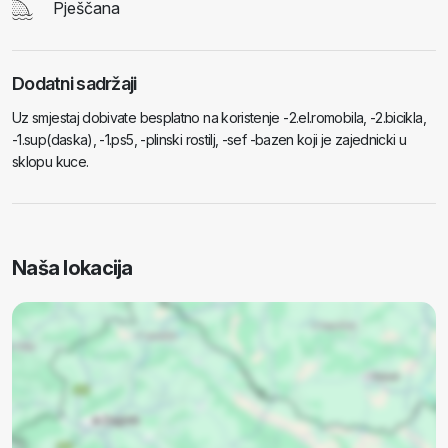
Pješčana
Dodatni sadržaji
Uz smjestaj dobivate besplatno na koristenje -2.el.romobila, -2.bicikla,
-1.sup(daska), -1.ps5, -plinski rostilj, -sef -bazen koji je zajednicki u
sklopu kuce.
Naša lokacija