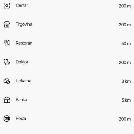
Centar
200 m
Trgovina
200 m
Restoran
50 m
Doktor
200 m
Ljekarna
3 km
Banka
5 km
Pošta
200 m