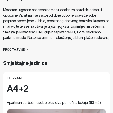
Moderan i ugodan apartman na moru idealan za obiteljski odmor ili
opuštanje. Apartman se sastoji od dvije udobne spavaće sobe,
potpuno opremljene kuhinje, prostranog dnevnog boravka, kupaonice
i mali wc,te terase za uživanje u jutarnjoj kavi i toplim ljetnim večerima.
Smještaj je klimatiziran i uključuje besplatan Wi-Fi, TV te osigurano
parkirno mjesto. Nalazi se u mirnom okruženju, u blizini plaže, restorana,
trgovina i svih sadržaja potrebnih za bezbrižan odmor. Savršen izbor za
goste koji žele spoj mira, udobnosti i blizine mora. Radujemo se vašem
PROČITAJ VIŠE
dolasku i želimo vam ugodan boravak!
Smještajne jedinice
ID: 85944
A4+2
Apartman za četiri osobe plus dva pomoćna ležaja (63 m2)