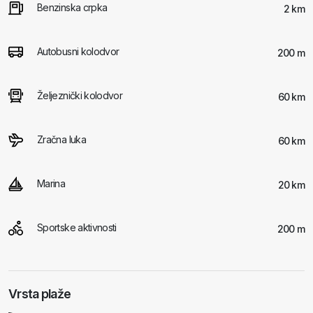
Benzinska crpka
2 km
Autobusni kolodvor
200 m
Željeznički kolodvor
60 km
Zračna luka
60 km
Marina
20 km
Sportske aktivnosti
200 m
Vrsta plaže