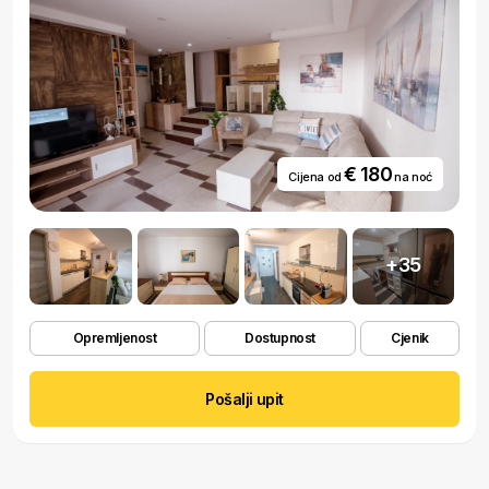
€ 180
Cijena od
na noć
+35
Opremljenost
Dostupnost
Cjenik
Pošalji upit