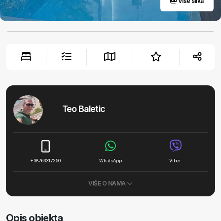
Više slika
Teo Baletic
+38763317250
WhatsApp
Viber
VIŠE O NAMA
Opis objekta