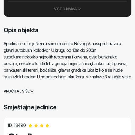
VIŠE O NAMA
Opis objekta
Apartmani su smješteni u samom centru Novog V. nasuprot ulaza u
glavni autobusni kolodvor. U krugu od 10m do 200m
su:pekara,nekoliko najboljih restorana i kavana, dvije benzinske
postaje, nekoliko turističkih agencija i mjenjačnica,bankomat, trgovina,
banka,teniski tereni, boćalište, glavna gradska luka iz koje se nude
razni izleti brodom.U neposrednom okruženju se nalaze 3 različite vrste
plaža, šljunčana,stjenovita i glavna gradska pješčana plaža sa bazenom
i bogatim zabavnim sadržajima do kojih vam treba 2 do 5min hoda po
PROČITAJ VIŠE
ravnom terenu. Apartmani su novi i kvalitetno uređeni smješteni u
prizemlju sa direktnim izlazom na vrtne terase sa vrtnim namještajem i
Smještajne jedinice
grilom i pogledom na zalazak sunca. Nudimo Vam smještaj u dva studio
apartmana kapaciteta 2+1 i 3+1, te 2 komforna luksuzna dvosobna
apartman. Blizina svih važnih sadržaja, blizina mora i plaže, kao i sadržaj
ID: 18490
samog smještajnog objekta čine Apartmane Katarina & Doris idealnim za