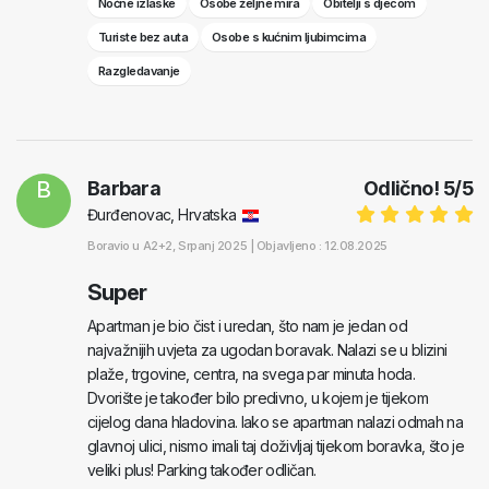
Noćne izlaske
Osobe željne mira
Obitelji s djecom
Turiste bez auta
Osobe s kućnim ljubimcima
Razgledavanje
B
Barbara
Odlično!
5
/
5
Đurđenovac, Hrvatska
Boravio u
A2+2
, Srpanj 2025 |
Objavljeno : 12.08.2025
Super
Apartman je bio čist i uredan, što nam je jedan od
najvažnijih uvjeta za ugodan boravak. Nalazi se u blizini
plaže, trgovine, centra, na svega par minuta hoda.
Dvorište je također bilo predivno, u kojem je tijekom
cijelog dana hladovina. Iako se apartman nalazi odmah na
glavnoj ulici, nismo imali taj doživljaj tijekom boravka, što je
veliki plus! Parking također odličan.