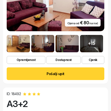
€ 80
Cijena od
na noć
+15
Opremljenost
Dostupnost
Cjenik
Pošalji upit
ID: 18492
A3+2