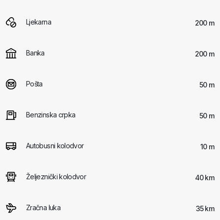
Ljekarna
200 m
Banka
200 m
Pošta
50 m
Benzinska crpka
50 m
Autobusni kolodvor
10 m
Željeznički kolodvor
40 km
Zračna luka
35 km