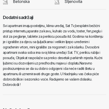
Betonska
Stjenovita
Dodatni sadržaji
Svi apartmani imaju:posteljinu, klima uređaj, Sat Tv,besplatni bežićni
pristup internetu,aparate za kavu, kuhalo za vodu, toster, fen,peglu i
stol za peglanje, tablete za perikicu posuđa itd. Gostima na korištenju
je i igralište za djecu sa ljuljačkama i velikim lijepo uređenim i
ograđenim vrtom, mini igralište za nogomet i za košarku. Dvosobni
apartmani svaka soba ima svoj klima uređaj i Sat. TV, perilicu rublja i
posuđa, Objekat raspolaže sa preko desetak parkirnih mjesta. Kućni
ljubimci su dozvoljeni uz predhodnu najavu i doplatu.Naravno
podrazumijeva se da su dobro odgojeni i da neće raditi štetu u
apartmanu ili uznemiravati druge goste. U hladnjaku vas čeka piće
dobrodošlice i sezonsko voće. Radujemo se vašem dolasku.
Dobrodošli !