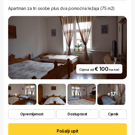
Apartman za tri osobe plus dva pomoćna ležaja (75 m2)
€ 100
Cijena od
na noć
+17
Opremljenost
Dostupnost
Cjenik
Pošalji upit