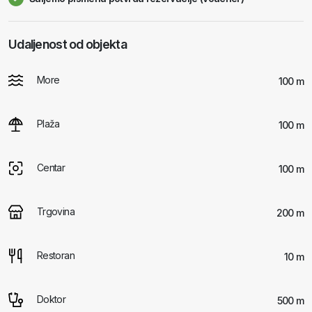
Udaljenost od objekta
More
100 m
Plaža
100 m
Centar
100 m
Trgovina
200 m
Restoran
10 m
Doktor
500 m