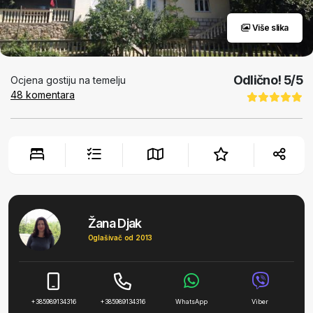
Više slika
Odlično!
5
/5
Ocjena gostiju na temelju
48
komentara
Žana Djak
Oglašivač od 2013
+385989134316
+385989134316
WhatsApp
Viber