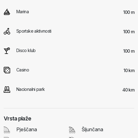
Marina
100 m
Sportske aktivnosti
100 m
Disco klub
100 m
Casino
10 km
Nacionalni park
40 km
Vrsta plaže
Pješčana
Šljunčana