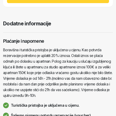
Dodatne informacije
Plaćanje i napomene
Boravišna i turistička pristojba je ukljućena u cijenu. Kao potvrda
rezervacije potrebno je uplatiti 20% iznosa. Ostali iznos se plaća
odmah po dolasku u apartman. Polog za kauciju u slućaju izgubljenog
kljuća ili štete u apartmanu za studio apartmane iznosi 100€ a za veliki
apartman 150€ koje prije odlaska vraćamo gostu ukoliko nije bilo štete.
Vrijeme dolaska je od 14h - 21h.(molimo vas da nam obavezno date br.
mobitela i da nam dan prije odprilike javite planirano vrijeme dolaska i
ukoliko ne uspijete stići do 21h da vas saćekamo). Vrijeme odlaska je
ujutru između 9h-10h.
Turistička pristojba je uključena u cijenu.
Šaljemo pismenu potvrdu rezervacije (voucher)