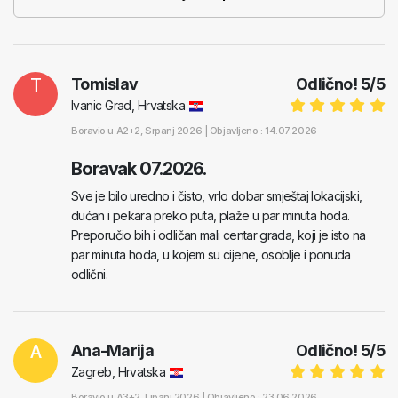
T
Tomislav
Odlično!
5
/
5
Ivanic Grad, Hrvatska
Boravio u
A2+2
, Srpanj 2026 |
Objavljeno : 14.07.2026
Boravak 07.2026.
Sve je bilo uredno i čisto, vrlo dobar smještaj lokacijski,
dućan i pekara preko puta, plaže u par minuta hoda.
Preporučio bih i odličan mali centar grada, koji je isto na
par minuta hoda, u kojem su cijene, osoblje i ponuda
odlični.
A
Ana-Marija
Odlično!
5
/
5
Zagreb, Hrvatska
Boravio u
A3+2
, Lipanj 2026 |
Objavljeno : 23.06.2026