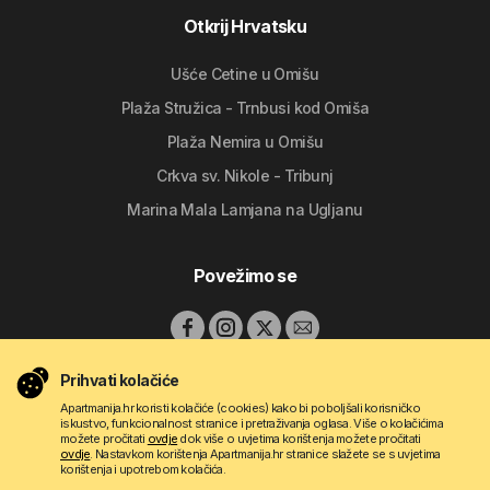
Otkrij Hrvatsku
Ušće Cetine u Omišu
Plaža Stružica - Trnbusi kod Omiša
Plaža Nemira u Omišu
Crkva sv. Nikole - Tribunj
Marina Mala Lamjana na Ugljanu
Povežimo se
Prihvati kolačiće
Apartmanija.hr koristi kolačiće (cookies) kako bi poboljšali korisničko
iskustvo, funkcionalnost stranice i pretraživanja oglasa. Više o kolačićima
možete pročitati
ovdje
dok više o uvjetima korištenja možete pročitati
ovdje
. Nastavkom korištenja Apartmanija.hr stranice slažete se s uvjetima
korištenja i upotrebom kolačića.