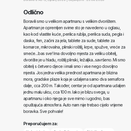
Odlično
Boravili smo u velikom apartmanu s velikim dvorištem.
Apartman je opremljen svime sto je navedeno u oglasu,
kao kod vlastite kuće, perilica rublja, perilica suda, pegla i
daska, fen, začini za jela, tablete za sude, tablete za
komarce, mikrovalna, plinski roštilj, krpe, spužve, vreće za
smeće....bas sve! Ima dovoljno mjesta za veliku obitelj,
dvorište je u hladu, roštilj plinski, ležaljka...savršeno. Mi smo
obitelj s četvero djece i imali smo i vise nego dovoljno
mjesta. Jos jedna velika prednost apartmana je blizina
mora, gradske plaze koja je udaljena samo dva semafora
dalje, cca 200 m. Također, centar je od apartmana udaljen
jednu malu ulicu, cca 100 m. Iako je blizu svega, u
apartmanu i oko njega je sve mirno i ugodno, bas
opuštajuća atmosfera. Auto nam nije trebao cijelo vrijeme
boravka. Sve pohvale!
Preporučujem za: