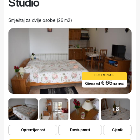
Studio
obiteljski ili romantični odmor. Dobrodošli !
Smještaj za dvije osobe (26 m2)
FIRST MINUTE
€ 65
Cijena od
na noć
+8
Opremljenost
Dostupnost
Cjenik