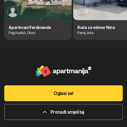
Apartmani Ferdinanda
Kuća za odmor Nina
Pag Kustići, Otoci
Peroj, Istra
Oglasi se!
Pronađi smještaj