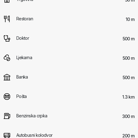
Restoran
10 m
Doktor
500 m
Ljekarna
500 m
Banka
500 m
Pošta
1.3 km
Benzinska crpka
300 m
Autobusni kolodvor
200 m