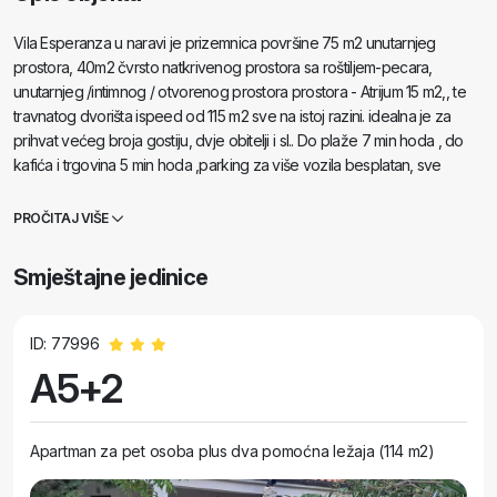
Vila Esperanza u naravi je prizemnica površine 75 m2 unutarnjeg
prostora, 40m2 čvrsto natkrivenog prostora sa roštiljem-pecara,
unutarnjeg /intimnog / otvorenog prostora prostora - Atrijum 15 m2,, te
travnatog dvorišta ispeed od 115 m2 sve na istoj razini. idealna je za
prihvat većeg broja gostiju, dvje obitelji i sl.. Do plaže 7 min hoda , do
kafića i trgovina 5 min hoda ,parking za više vozila besplatan, sve
kompletno opremljeno. Do plaže Zrče 20 min hoda
PROČITAJ VIŠE
Smještajne jedinice
ID: 77996
A5+2
Apartman za pet osoba plus dva pomoćna ležaja (114 m2)