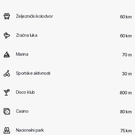
Željeznički kolodvor
60 km
Zračna luka
60 km
Marina
70 m
Sportske aktivnosti
30 m
Disco klub
800 m
Casino
80 km
Nacionalni park
75 km