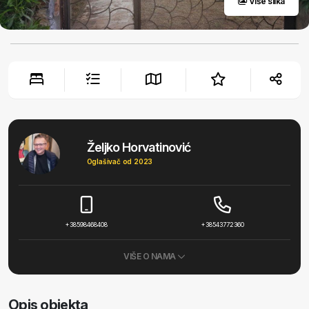
Više slika
Željko Horvatinović
Oglašivač od 2023
+38598468408
+38543772360
VIŠE O NAMA
Opis objekta