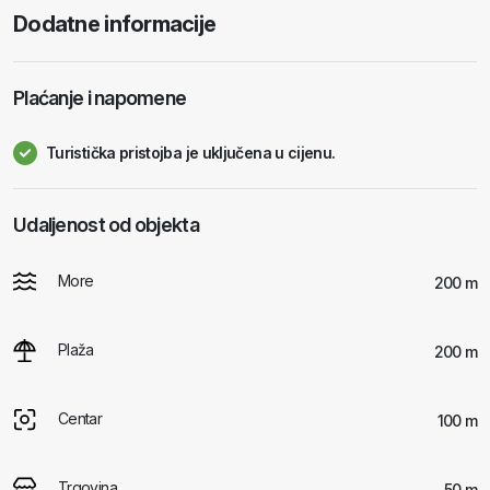
Dodatne informacije
Plaćanje i napomene
Turistička pristojba je uključena u cijenu.
Udaljenost od objekta
More
200 m
Plaža
200 m
Centar
100 m
Trgovina
50 m