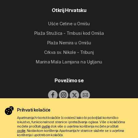
Otkrij Hrvatsku
Ušće Cetine u Omišu
Plaža Stružica - Trnbusi kod Omiša
Plaža Nemira u Omišu
Crkva sv. Nikole - Tribunj
Marina Mala Lamjana na Ugljanu
Povežimo se
Prihvati kolačiće
Apartmanija.hr koristi kolačiće (cookies) kako bi poboljšali korisničko
iskustvo, funkcionalnost stranice i pretraživanja oglasa. Više o kolačićima
možete pročitati
ovdje
dok više o uvjetima korištenja možete pročitati
ovdje
. Nastavkom korištenja Apartmanija.hr stranice slažete se s uvjetima
korištenja i upotrebom kolačića.