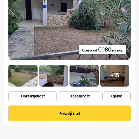
€ 180
Cijena od
na noć
+15
Opremljenost
Dostupnost
Cjenik
Pošalji upit