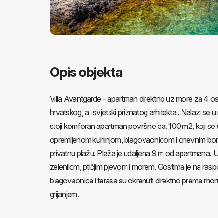
Opis objekta
Villa Avantgarde - apartman direktno uz more za 4 o
hrvatskog, a i svjetski priznatog arhitekta . Nalazi se 
stoji komforan apartman površine ca. 100 m2, koji se 
opremljenom kuhinjom, blagovaonicom i dnevnim boravk
privatnu plažu. Plaža je udaljena 9 m od apartmana. U
zelenilom, ptičjim pjevom i morem. Gostima je na ras
blagovaonica i terasa su okrenuti direktno prema moru.
grijanjem.