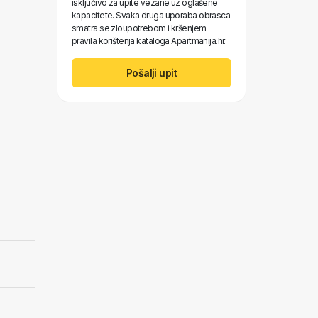
isključivo za upite vezane uz oglašene
kapacitete. Svaka druga uporaba obrasca
smatra se zloupotrebom i kršenjem
pravila korištenja kataloga Apartmanija.hr.
Pošalji upit