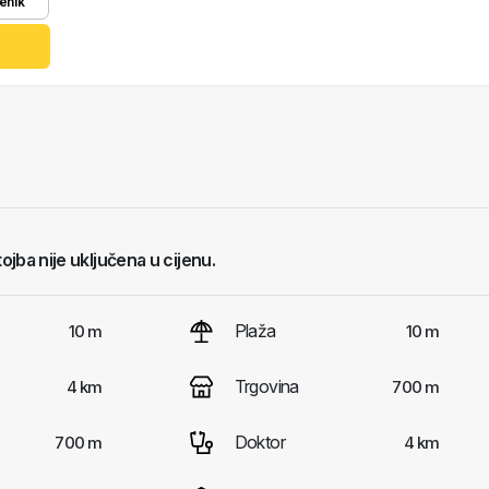
enik
tojba nije uključena u cijenu.
Plaža
10 m
10 m
Trgovina
4 km
700 m
Doktor
700 m
4 km