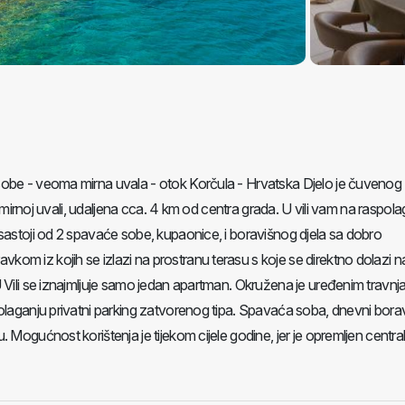
sobe - veoma mirna uvala - otok Korčula - Hrvatska Djelo je čuvenog
u mirnoj uvali, udaljena cca. 4 km od centra grada. U vili vam na raspol
sastoji od 2 spavaće sobe, kupaonice, i boravišnog djela sa dobro
om iz kojih se izlazi na prostranu terasu s koje se direktno dolazi n
 Vili se iznajmljuje samo jedan apartman. Okružena je uređenim travnj
polaganju privatni parking zatvorenog tipa. Spavaća soba, dnevni bora
 Mogućnost korištenja je tijekom cijele godine, jer je opremljen centra