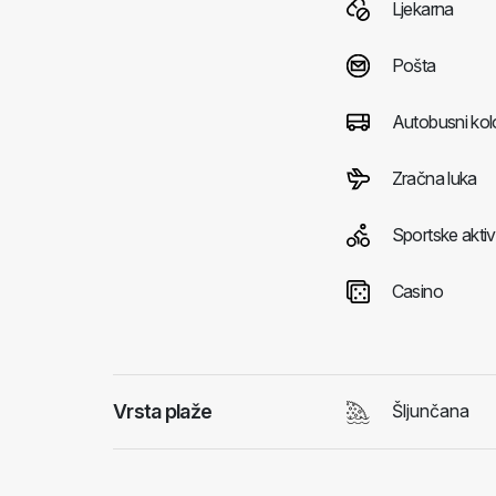
Ljekarna
Pošta
Autobusni kol
Zračna luka
Sportske aktiv
Casino
Vrsta plaže
Šljunčana