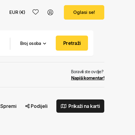
EUR (€)
Oglasi se!
Pretraži
Broj osoba
Boravili ste ovdje?
Napiši komentar!
Spremi
Podijeli
Prikaži na karti