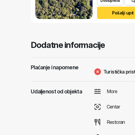
Dostupnost
Cj
Pošalji upit
Dodatne informacije
Plaćanje i napomene
Turistička pris
Udaljenost od objekta
More
Centar
Restoran