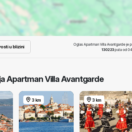
Oglas Apartman Villa Avantgarde je 
osti u blizini
130223
puta od 04
taja Apartman Villa Avantgarde
3 km
3 km