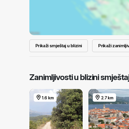
Prikaži smještaj u blizini
Prikaži zanimljiv
Zanimljivosti u blizini smješ
1.6 km
2.7 km