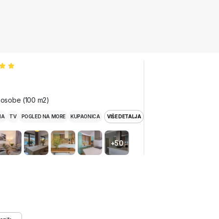
i osobe (100 m2)
MA
TV
POGLED NA MORE
KUPAONICA
VIŠE DETALJA
+50