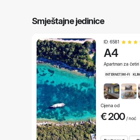
Smještajne jedinice
ID: 6581
A4
Apartman za četir
INTERNET/WI-FI
KLI
Cijena od
€ 200
/ noć