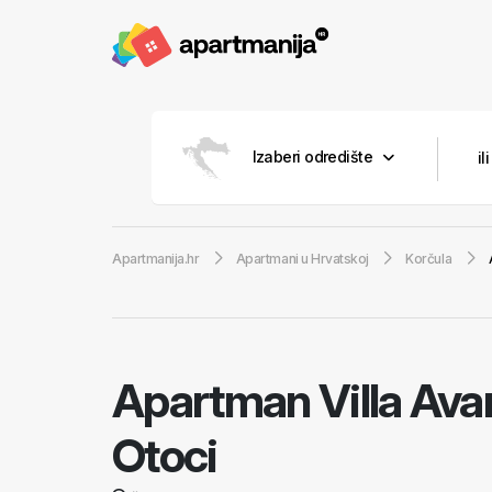
Izaberi odredište
Apartmanija.hr
Apartmani u Hrvatskoj
Korčula
Apartman Villa Av
Otoci