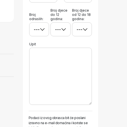
Broj djece
Broj djece
Broj
do 12
od 12 do 18
odraslih:
godina:
godina:
Upit
Podaci iz ovog obrasca bit će poslani
izravno na e-mail domaćina i koriste se