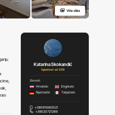
Više slika
aganju
Katarina Skokandić
Oglašivač od 2010
a
acima,
Govori:
Hrvatski
Engleski
vak,
Njemački
Talijanski
lnim
+385915065521
+38520721289