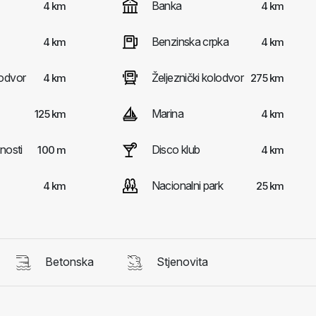
Banka
4 km
4 km
Benzinska crpka
4 km
4 km
odvor
Željeznički kolodvor
4 km
275 km
Marina
125 km
4 km
nosti
Disco klub
100 m
4 km
Nacionalni park
4 km
25 km
Betonska
Stjenovita