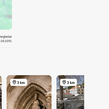
pregledan
.04.2010.
3 km
3 km