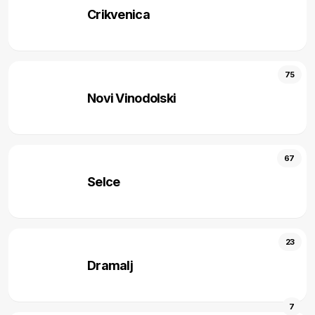
Crikvenica
75
Novi Vinodolski
67
Selce
23
Dramalj
7