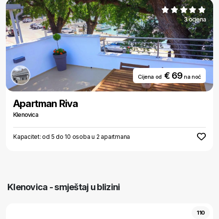
3 ocjena
€ 69
Cijena od
na noć
Apartman Riva
Klenovica
Kapacitet: od 5 do 10 osoba u 2 apartmana
Klenovica - smještaj u blizini
110