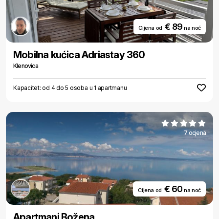
€ 89
Cijena od
na noć
Mobilna kućica Adriastay 360
Klenovica
Kapacitet: od 4 do 5 osoba u 1 apartmanu
7 ocjena
€ 60
Cijena od
na noć
Apartmani Božena