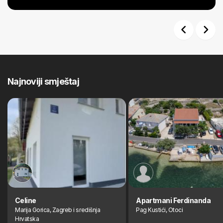
Previous
Next
Najnoviji smještaj
Celine
Apartmani Ferdinanda
Marija Gorica, Zagreb i središnja
Pag Kustići, Otoci
Hrvatska