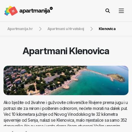
Apartmanija.hr
Apartmani u Hrvatskoj
Klenovica
Apartmani
Klenovica
Ako bježite od živahne i gužvovite crikveničke Rivijere prema jugu i u
potrazi ste za mirom i poštenim odmorom, nećete morati na dalek put.
Već 10 kilometara južnije od Novog Vinodolskog te 32 kilometra
sjevernije od Senja, nalazi se Klenovica, malo mjestašce sa samo 352
stanovnika čija su srca i vrata doma širom otvoreni Vašim umornim
mislima i nogama.