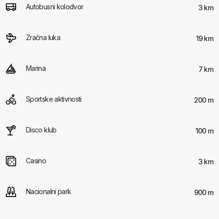
Autobusni kolodvor
3 km
Zračna luka
19 km
Marina
7 km
Sportske aktivnosti
200 m
Disco klub
100 m
Casino
3 km
Nacionalni park
900 m