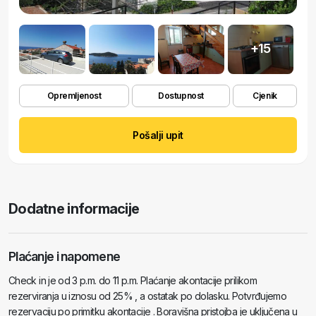
+15
Opremljenost
Dostupnost
Cjenik
Pošalji upit
Dodatne informacije
Plaćanje i napomene
Check in je od 3 p.m. do 11 p.m. Plaćanje akontacije prilikom
rezerviranja u iznosu od 25% , a ostatak po dolasku. Potvrđujemo
rezervaciju po primitku akontacije . Boravišna pristojba je uključena u