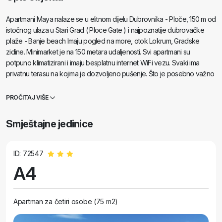
Apartmani Maya nalaze se u elitnom dijelu Dubrovnika - Ploče, 150 m od
istočnog ulaza u Stari Grad ( Ploce Gate ) i najpoznatije dubrovačke
plaže - Banje beach Imaju pogled na more, otok Lokrum, Gradske
zidine. Minimarket je na 150 metara udaljenosti. Svi apartmani su
potpuno klimatizirani i imaju besplatnu internet WiFi vezu. Svaki ima
privatnu terasu na kojima je dozvoljeno pušenje. Što je posebno važno
u Dubrovniku, apartmani imaju vlastiti parking, besplatan za naše goste,
ALI POTREBNO JE REZERVIRATI PARKING MJESTO U MOMENTU
PROČITAJ VIŠE
REZERVIRANJA APARTMANA. Stanica žičare, shuttle za aerodrom,
gradski autobus broj 8 za Luku Gruž, broj 5 za poluotok Lapad, broj 10
Smještajne jedinice
za Mline i Cavtat je 200 m od apartmana. Svi kulturni sadržaji, Gradske
zidine, muzeji, galerije, ali i klubovi ( Banje, Revelin ) su na kratkoj
pješačkoj udaljenosti. Apartmani su posebno pogodni za obitelji.
ID: 72547
A4
Apartman za četiri osobe (75 m2)