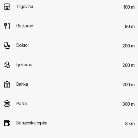
Trgovina
100 m
Restoran
80 m
Doktor
200 m
Ljekarna
200 m
Banka
200 m
Pošta
300 m
Benzinska crpka
3 km