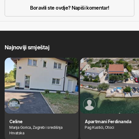
Boravili ste ovdje? Napiši komentar!
Najnoviji smještaj
Celine
Apartmani Ferdinanda
Marija Gorica, Zagreb i središnja
Pag Kustići, Otoci
Hrvatska