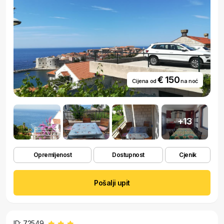
€ 150
Cijena od
na noć
+13
Opremljenost
Dostupnost
Cjenik
Pošalji upit
ID: 72549