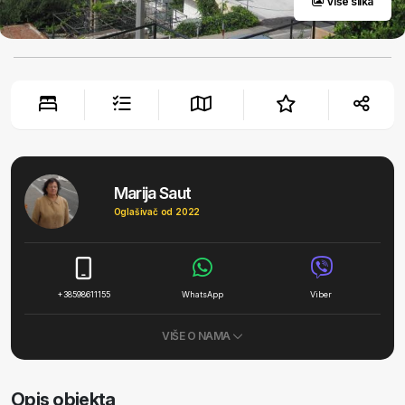
Više slika
Marija Saut
Oglašivač od 2022
+38598611155
WhatsApp
Viber
VIŠE O NAMA
Opis objekta