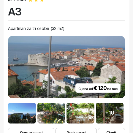
A3
Apartman za tri osobe (32 m2)
€ 120
Cijena od
na noć
+10
Opremljenost
Dostupnost
Cjenik