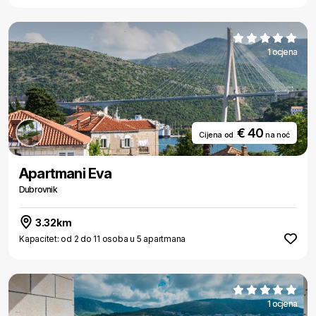
1 ocjena
€ 40
Cijena od
na noć
Apartmani Eva
Dubrovnik
3.32km
Kapacitet: od 2 do 11 osoba u 5 apartmana
1 ocjena