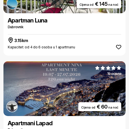
€ 145
Cijena od
na noć
Apartman Luna
Dubrovnik
3.15km
Kapacitet: od 4 do 6 osoba u 1 apartmanu
19 ocjena
€ 60
Cijena od
na noć
Apartmani Lapad