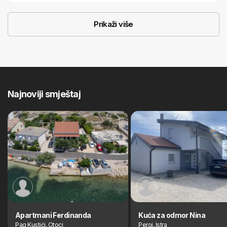
Prikaži više
Najnoviji smještaj
Apartmani Ferdinanda
Kuća za odmor Nina
Pag Kustići, Otoci
Peroj, Istra