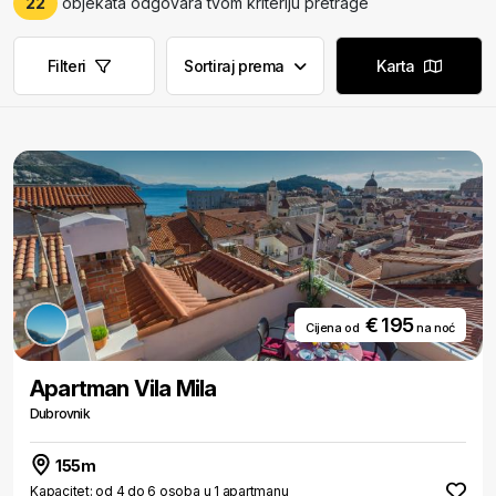
22
objekata odgovara tvom kriteriju pretrage
Filteri
Sortiraj prema
Karta
€ 195
Cijena od
na noć
Apartman Vila Mila
Dubrovnik
155m
Kapacitet: od 4 do 6 osoba u 1 apartmanu