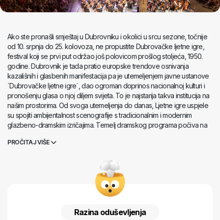
Ako ste pronašli smještaj u Dubrovniku i okolici u srcu sezone, točnije
od 10. srpnja do 25. kolovoza, ne propustite Dubrovačke ljetne igre,
festival koji se prvi put održao još polovicom prošlog stoljeća, 1950.
godine. Dubrovnik je tada pratio europske trendove osnivanja
kazališnih i glasbenih manifestacija pa je utemeljenjem javne ustanove
`Dubrovačke ljetne igre´, dao ogroman doprinos nacionalnoj kulturi i
pronošenju glasa o njoj diljem svijeta. To je najstarija takva institucija na
našim prostorima. Od svoga utemeljenja do danas, Ljetne igre uspjele
su spojiti ambijentalnost scenografije s tradicionalnim i modernim
glazbeno-dramskim izričajima. Temelj dramskog programa počiva na
djelima hrvatskih velikana Marina Držića, Ivana Gundulića, Iva
PROČITAJ VIŠE
Vojnovića i drugih, a danas su čuvene izvedbe na čarobnim mjestima
poput one Hamleta na tvrđavi Lovrjenac, Goldonijevih Ribarskih svađa
u gradskoj luci, Goetheove Ifigenije u parku Gradac ili Vojnovićeve
Dubrovačke triologije koja pripovijeda o padu Dubrovačke republike
na autentičnim mjestima Kneževog dvora, gruškog ljetnikovca i palače
Sponza. Predstave su igrali i postavljali domaći eminentni umjetnici
poput Gavelle, a brojna gostovanja svjetskih teatara donijela su
Razina oduševljenja
Dubrovačkim ljetnim igrama ekskluzivnost i svjetsku slavu. Osim