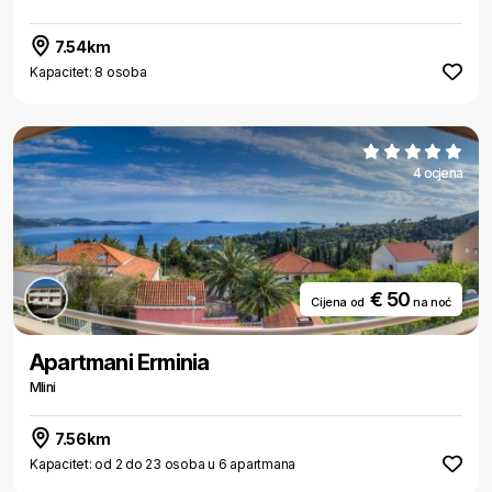
7.54km
Kapacitet: 8 osoba
4 ocjena
€ 50
Cijena od
na noć
Apartmani Erminia
Mlini
7.56km
Kapacitet: od 2 do 23 osoba u 6 apartmana