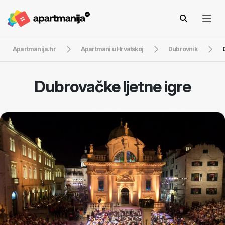
Apartmanija.hr
Apartmani u Hrvatskoj
Dubrovnik
Dubrovačke ljetne igre