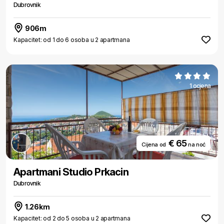
Dubrovnik
906m
Kapacitet: od 1 do 6 osoba u 2 apartmana
1 ocjena
€ 65
Cijena od
na noć
Apartmani Studio Prkacin
Dubrovnik
1.26km
Kapacitet: od 2 do 5 osoba u 2 apartmana