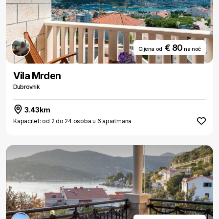
€ 80
Cijena od
na noć
Vila Mrden
Dubrovnik
3.43km
Kapacitet: od 2 do 24 osoba u 6 apartmana