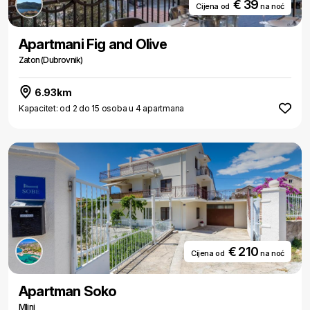
€ 39
Cijena od
na noć
Apartmani Fig and Olive
Zaton (Dubrovnik)
6.93km
Kapacitet: od 2 do 15 osoba u 4 apartmana
€ 210
Cijena od
na noć
Apartman Soko
Mlini