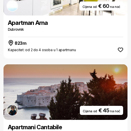
€ 60
Cijena od
na noć
Apartman Arna
Dubrovnik
823m
Kapacitet: od 2 do 4 osoba u 1 apartmanu
€ 45
Cijena od
na noć
Apartmani Cantabile