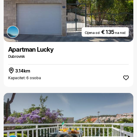
€ 135
Cijena od
na noć
Apartman Lucky
Dubrovnik
3.14km
Kapacitet: 6 osoba