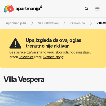
Apartmanija.hr
Vile u Hrvatskoj
Crikvenica
Villa 
Ups, izgleda da ovaj oglas
trenutno nije aktivan.
Bez panike, za Vas imamo veliki izbor odličnog smještaja u
gradu
Crikvenica
i regiji
Kvarner i gorje
!
Villa Vespera