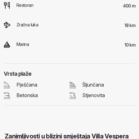
Restoran
400 m
Zračna luka
18 km
Marina
10 km
Vrsta plaže
Pješčana
Šljunčana
Betonska
Stjenovita
Zanimljivosti u blizini smještaja Villa Vespera