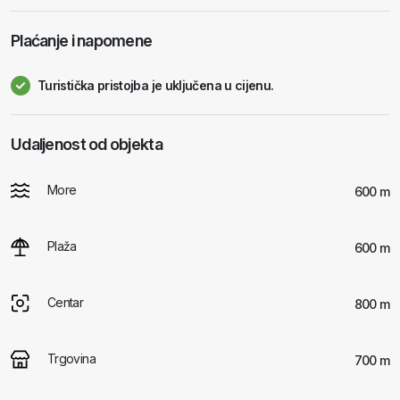
Plaćanje i napomene
Turistička pristojba je uključena u cijenu.
Udaljenost od objekta
More
600 m
Plaža
600 m
Centar
800 m
Trgovina
700 m