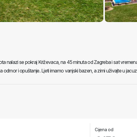
a nalazi se pokraj Križevaca, na 45 minuta od Zagreba i sat vremen
odmor i opuštanje. Ljeti imamo vanjski bazen, a zimi uživajte u jacuzz
Cijena od