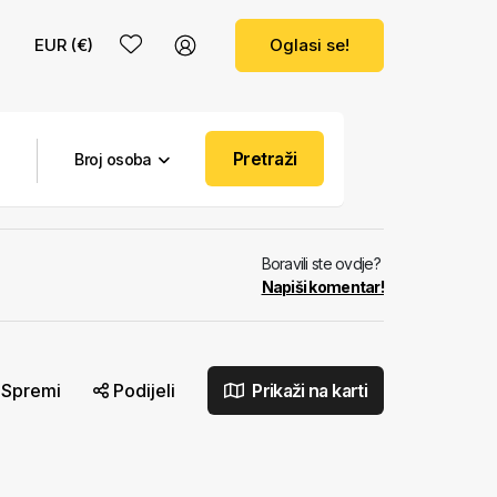
EUR (€)
Oglasi se!
Pretraži
Broj osoba
Boravili ste ovdje?
Napiši komentar!
Spremi
Podijeli
Prikaži na karti