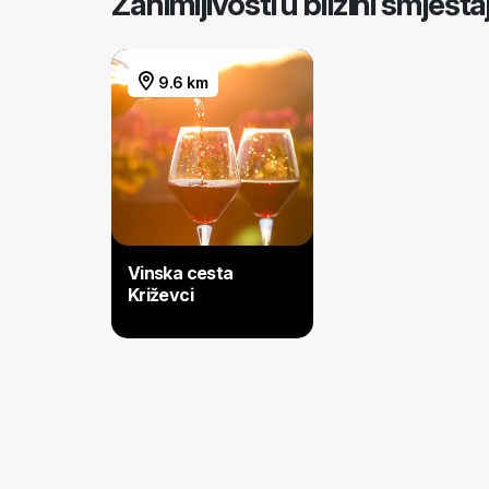
Zanimljivosti u blizini smješ
9.6 km
Vinska cesta
Križevci