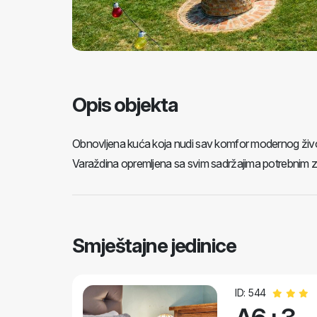
Opis objekta
Obnovljena kuća koja nudi sav komfor modernog život
Varaždina opremljena sa svim sadržajima potrebnim za 
Smještajne jedinice
ID: 544