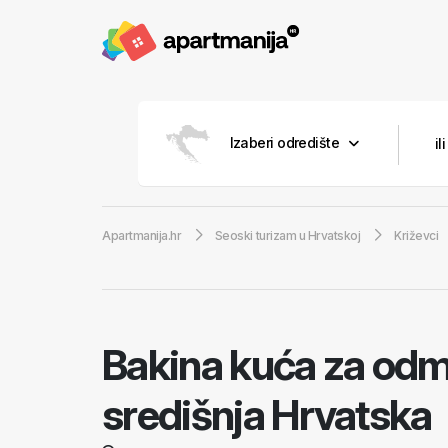
Izaberi odredište
Apartmanija.hr
Seoski turizam u Hrvatskoj
Križevci
Bakina kuća za od
središnja Hrvatska