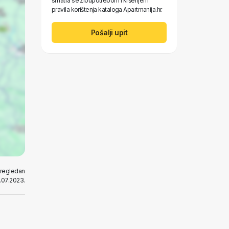
smatra se zloupotrebom i kršenjem
pravila korištenja kataloga Apartmanija.hr.
Pošalji upit
pregledan
.07.2023.