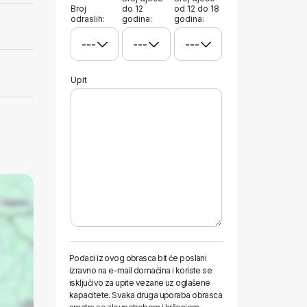
Broj
do 12
od 12 do 18
odraslih:
godina:
godina:
Upit
Podaci iz ovog obrasca bit će poslani
izravno na e-mail domaćina i koriste se
isključivo za upite vezane uz oglašene
kapacitete. Svaka druga uporaba obrasca