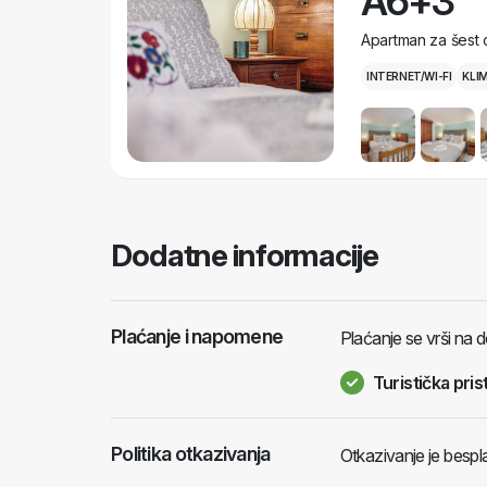
A6+3
Apartman za šest 
INTERNET/WI-FI
KLI
Dodatne informacije
Plaćanje i napomene
Plaćanje se vrši na d
Turistička pris
Politika otkazivanja
Otkazivanje je bespl