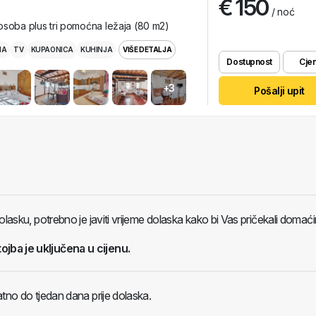
€ 150
/ noć
osoba plus tri pomoćna ležaja (80 m2)
MA
TV
KUPAONICA
KUHINJA
VIŠE DETALJA
Dostupnost
Cjen
+3
Pošalji upit
olasku, potrebno je javiti vrijeme dolaska kako bi Vas pričekali domaćin
tojba je uključena u cijenu.
atno do tjedan dana prije dolaska.