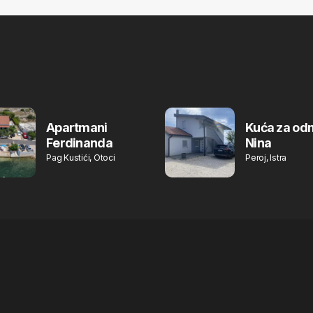
Apartmani
Kuća za od
Ferdinanda
Nina
Pag Kustići, Otoci
Peroj, Istra