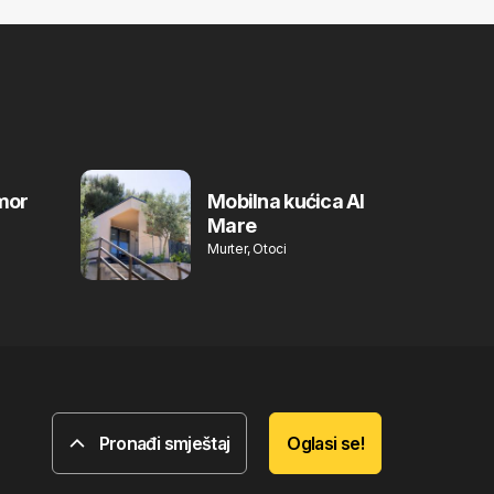
mor
Mobilna kućica Al
Mare
Murter, Otoci
Pronađi smještaj
Oglasi se!