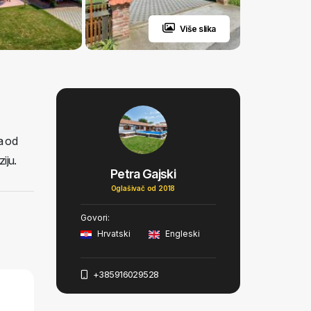
Više slika
a od
iju.
Petra Gajski
Oglašivač od 2018
Govori:
Hrvatski
Engleski
+385916029528