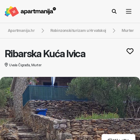
Apartmanija.hr
Robinzonski turizam u Hrvatskoj
Murter
Ribarska Kuća Ivica
Uvala Čigrađa, Murter