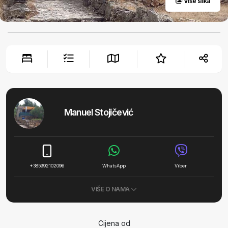
Više slika
Manuel Stojičević
+385992102096
WhatsApp
Viber
VIŠE O NAMA
Cijena od