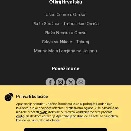
Otkrij Hrvatsku
Ušće Cetine u Omišu
Plaža Stružica - Trnbusi kod Omiša
Plaža Nemira u Omišu
Crkva sv. Nikole - Tribunj
Marina Mala Lamjana na Ugljanu
Povežimo se
Prihvati kolačiće
Apartmanija.hr koristi kolačiće (cookies) kako bi poboljšali korisničko
iskustvo, funkcionalnost stranice i pretraživanja oglasa. Više o kolačićima
možete pročitati
ovdje
dok više o uvjetima korištenja možete pročitati
ovdje
. Nastavkom korištenja Apartmanija.hr stranice slažete se s uvjetima
korištenja i upotrebom kolačića.
Copyright © 2009 - 2026 Do-bra d.o.o.