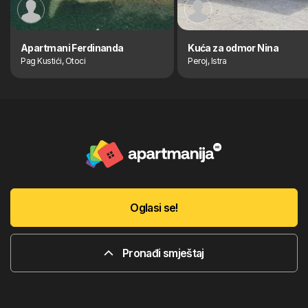
Apartmani Ferdinanda
Kuća za odmor Nina
Pag Kustići, Otoci
Peroj, Istra
Oglasi se!
Pronađi smještaj