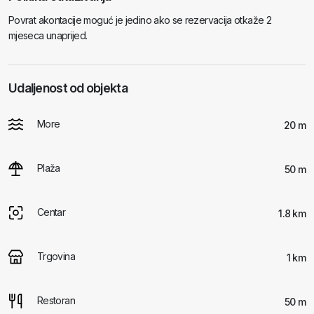
Povrat akontacije moguć je jedino ako se rezervacija otkaže 2
mjeseca unaprijed.
Udaljenost od objekta
More
20 m
Plaža
50 m
Centar
1.8 km
Trgovina
1 km
Restoran
50 m