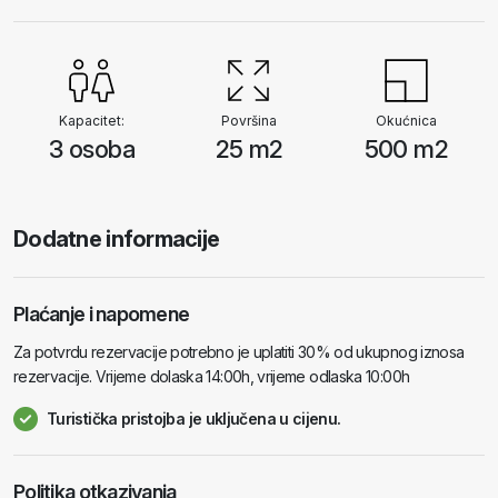
se može koristiti. Ribarska kuća je oko 2000 m. udaljen od centra
mjesta a 25 m. od mora ili prve plaže u mjestu Murter. Kućni ljubimci su
dozvoljeni. Apartman se nalazi na mirnoj lokaciji uz more. Pruža odmor i
uživanje u ljepotama prirode, mora i čarobnim zalascima sunca. Udaljen
je svega 6 minuta hoda do uvale i plaže "Čigrađa".
Kapacitet:
Površina
Okućnica
3 osoba
25 m2
500 m2
Dodatne informacije
Plaćanje i napomene
Za potvrdu rezervacije potrebno je uplatiti 30% od ukupnog iznosa
rezervacije. Vrijeme dolaska 14:00h, vrijeme odlaska 10:00h
Turistička pristojba je uključena u cijenu.
Politika otkazivanja