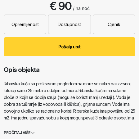
€ 90
/ na noć
Opremljenost
Dostupnost
Cjenik
Pošalji upit
Opis objekta
Ribarska kuća sa prekrasnim pogledom na more se nalazi na izvrsnoj
lokaciji samo 25 metara udaljen od mora. Ribarska kuća ima solarne
ploče iz kojih se dobija struja (mogu se koristiti manji uređaji ). Voda je
dobra za tuširanje (iz vodovoda ili kišnica), grijana suncem. Vode ima
dovoljno ukoliko se racionalno koristi. Ribarska kuća ima površinu od 25
m2. Ima jednu spavaću sobu u kojoj mogu spavati 3 odrasle osobe. Ima
dnevni boravak, koji se može koristiti za spavanje - Ima pomoćni ležaj
za jednu osobu. Ima kupaonicu sa tuš-kadom. Površina Balkon/terase
PROČITAJ VIŠE
je 20 m2. Parking je osiguran i uključen u cijenu. Postoji vanjski roštilj koji