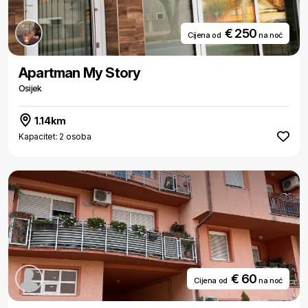
€ 250
Cijena od
na noć
Apartman My Story
Osijek
1.14km
Kapacitet: 2 osoba
€ 60
Cijena od
na noć