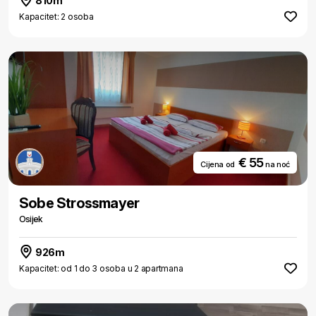
810m
Kapacitet: 2 osoba
€ 55
Cijena od
na noć
Sobe Strossmayer
Osijek
926m
Kapacitet: od 1 do 3 osoba u 2 apartmana