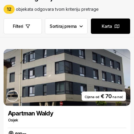
12
objekata odgovara tvom kriteriju pretrage
Filteri
Sortiraj prema
Karta
€ 70
Cijena od
na noć
Apartman Waldy
Osijek