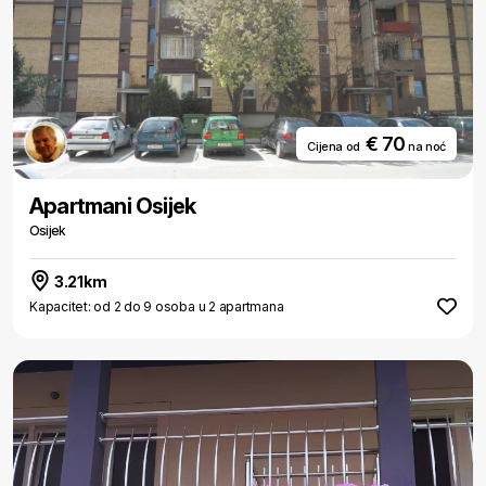
€ 70
Cijena od
na noć
Apartmani Osijek
Osijek
3.21km
Kapacitet: od 2 do 9 osoba u 2 apartmana