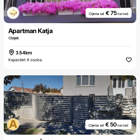
€ 75
Cijena od
na noć
Apartman Katja
Osijek
3.54km
Kapacitet: 6 osoba
€ 50
Cijena od
na noć