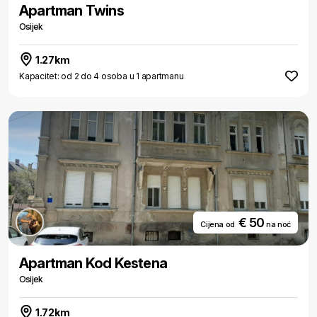
Apartman Twins
Osijek
1.27km
Kapacitet: od 2 do 4 osoba u 1 apartmanu
€ 50
Cijena od
na noć
Apartman Kod Kestena
Osijek
1.72km