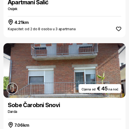
Apartmani Šalić
Osijek
4.21km
Kapacitet: od 2 do 8 osoba u 3 apartmana
€ 45
Cijena od
na noć
Sobe Čarobni Snovi
Darda
7.06km