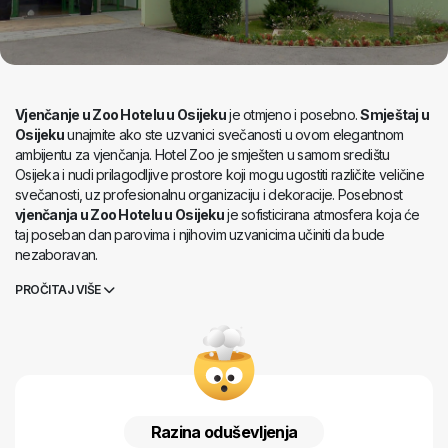
Vjenčanje u Zoo Hotelu u Osijeku
je otmjeno i posebno.
Smještaj u
Osijeku
unajmite ako ste uzvanici svečanosti u ovom elegantnom
ambijentu za vjenčanja. Hotel Zoo je smješten u samom središtu
Osijeka i nudi prilagodljive prostore koji mogu ugostiti različite veličine
svečanosti, uz profesionalnu organizaciju i dekoracije. Posebnost
vjenčanja u Zoo Hotelu u Osijeku
je sofisticirana atmosfera koja će
taj poseban dan parovima i njihovim uzvanicima učiniti da bude
nezaboravan.
PROČITAJ VIŠE
Razina oduševljenja