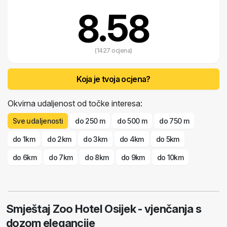
8.58
(1427 ocjena)
Koja je tvoja ocjena?
Okvirna udaljenost od točke interesa:
Sve udaljenosti
do 250 m
do 500 m
do 750 m
do 1km
do 2km
do 3km
do 4km
do 5km
do 6km
do 7km
do 8km
do 9km
do 10km
Smještaj Zoo Hotel Osijek - vjenčanja s
dozom elegancije