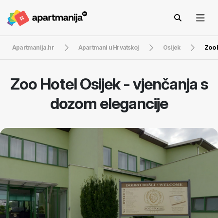
Apartmanija.hr
Apartmani u Hrvatskoj
Osijek
Zoo 
Zoo Hotel Osijek - vjenčanja s
dozom elegancije