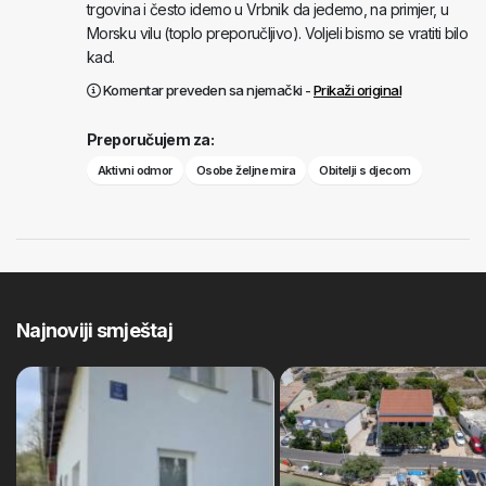
trgovina i često idemo u Vrbnik da jedemo, na primjer, u
Morsku vilu (toplo preporučljivo). Voljeli bismo se vratiti bilo
kad.
Komentar preveden sa njemački -
Prikaži original
Preporučujem za:
Aktivni odmor
Osobe željne mira
Obitelji s djecom
Najnoviji smještaj