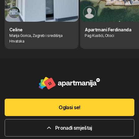
Celine
Apartmani Ferdinanda
Marija Gorica, Zagreb i središnja
Pag Kustići, Otoci
Hrvatska
Oglasi se!
Pronađi smještaj