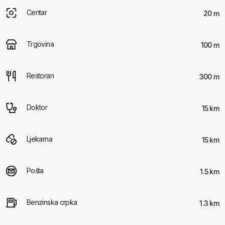
Centar
20 m
Trgovina
100 m
Restoran
300 m
Doktor
15 km
Ljekarna
15 km
Pošta
1.5 km
Benzinska crpka
1.3 km