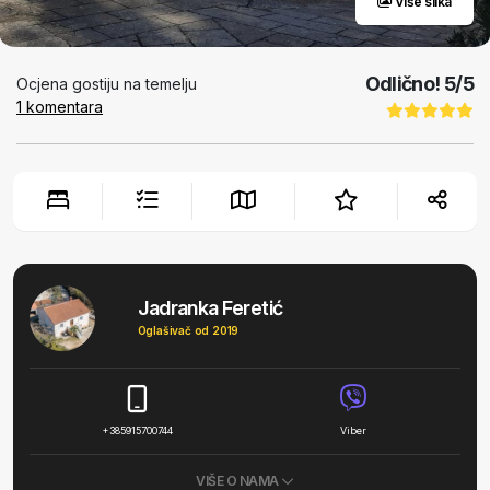
Više slika
Odlično!
5
/5
Ocjena gostiju na temelju
1
komentara
Jadranka Feretić
Oglašivač od 2019
+385915700744
Viber
VIŠE O NAMA