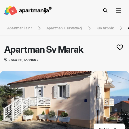
Apartmanija.hr
Apartmani u Hrvatskoj
Krk Vrbnik
Apartman Sv Marak
Risika 136, Krk Vrbnik