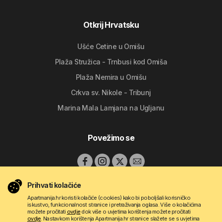
Otkrij Hrvatsku
Ušće Cetine u Omišu
Plaža Stružica - Trnbusi kod Omiša
Plaža Nemira u Omišu
Crkva sv. Nikole - Tribunj
Marina Mala Lamjana na Ugljanu
Povežimo se
Prihvati kolačiće
Apartmanija.hr koristi kolačiće (cookies) kako bi poboljšali korisničko
iskustvo, funkcionalnost stranice i pretraživanja oglasa. Više o kolačićima
možete pročitati
ovdje
dok više o uvjetima korištenja možete pročitati
ovdje
. Nastavkom korištenja Apartmanija.hr stranice slažete se s uvjetima