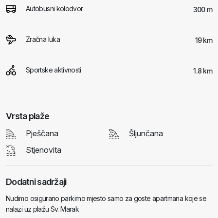
Autobusni kolodvor
300 m
Zračna luka
19 km
Sportske aktivnosti
1.8 km
Vrsta plaže
Pješčana
Šljunčana
Stjenovita
Dodatni sadržaji
Nudimo osigurano parkirno mjesto samo za goste apartmana koje se
nalazi uz plažu Sv. Marak