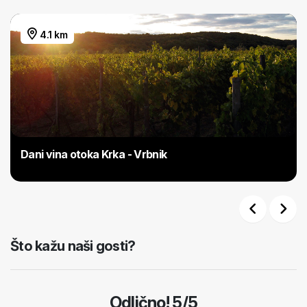
4.1 km
Dani vina otoka Krka - Vrbnik
Previous
Next
Što kažu naši gosti?
Odlično! 5/5