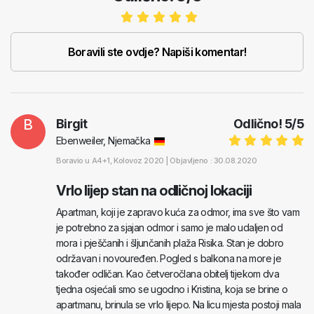
Boravili ste ovdje? Napiši komentar!
B
Birgit
Odlično!
5
/
5
Ebenweiler, Njemačka
Boravio u
A4+1
, Kolovoz 2020 |
Objavljeno : 30.08.2020
Vrlo lijep stan na odličnoj lokaciji
Apartman, koji je zapravo kuća za odmor, ima sve što vam
je potrebno za sjajan odmor i samo je malo udaljen od
mora i pješčanih i šljunčanih plaža Risika. Stan je dobro
održavan i novouređen. Pogled s balkona na more je
također odličan. Kao četveročlana obitelj tijekom dva
tjedna osjećali smo se ugodno i Kristina, koja se brine o
apartmanu, brinula se vrlo lijepo. Na licu mjesta postoji mala