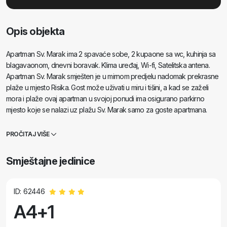
Opis objekta
Apartman Sv. Marak ima 2 spavaće sobe, 2 kupaone sa wc, kuhinja sa
blagavaonom, dnevni boravak. Klima uređaj, Wi-fi, Satelitska antena.
Apartman Sv. Marak smješten je u mirnom predjelu nadomak prekrasne
plaže u mjesto Risika. Gost može uživati u miru i tišini, a kad se zaželi
mora i plaže ovaj apartman u svojoj ponudi ima osigurano parkirno
mjesto koje se nalazi uz plažu Sv. Marak samo za goste apartmana.
PROČITAJ VIŠE
Smještajne jedinice
ID: 62446
A4+1