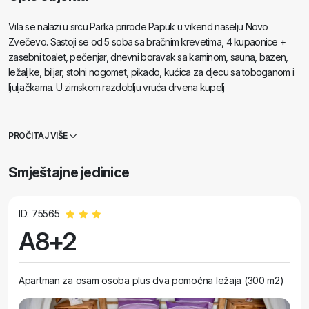
Vila se nalazi u srcu Parka prirode Papuk u vikend naselju Novo
Zvečevo. Sastoji se od 5 soba sa bračnim krevetima, 4 kupaonice +
zasebni toalet, pečenjar, dnevni boravak sa kaminom, sauna, bazen,
ležaljke, biljar, stolni nogomet, pikado, kućica za djecu sa toboganom i
ljuljačkama. U zimskom razdoblju vruća drvena kupelj
PROČITAJ VIŠE
Smještajne jedinice
ID: 75565
A8+2
Apartman za osam osoba plus dva pomoćna ležaja (300 m2)