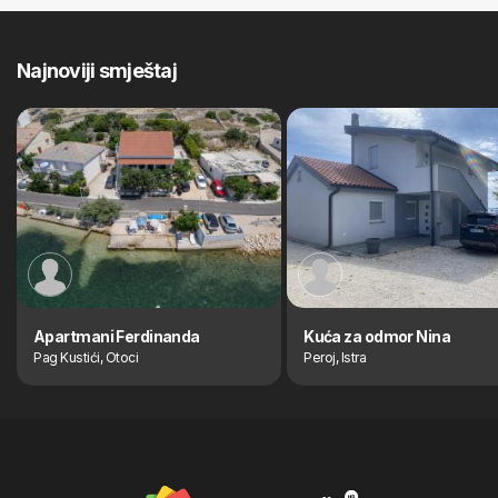
Najnoviji smještaj
Apartmani Ferdinanda
Kuća za odmor Nina
Pag Kustići, Otoci
Peroj, Istra