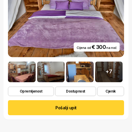
€ 300
Cijena od
na noć
+7
Opremljenost
Dostupnost
Cjenik
Pošalji upit