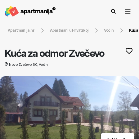
Apartmanija.hr
Apartmani u Hrvatskoj
Voćin
Kuća
Kuća za odmor Zvečevo
Novo Zvečevo 60, Voćin