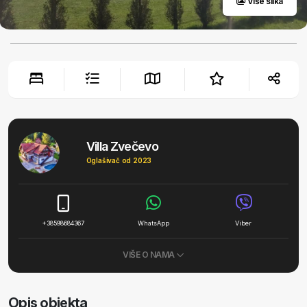
Više slika
Villa Zvečevo
Oglašivač od 2023
+38598684367
WhatsApp
Viber
VIŠE O NAMA
Opis objekta