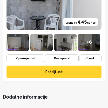
€ 45
Cijena od
na noć
+6
Opremljenost
Dostupnost
Cjenik
Pošalji upit
Dodatne informacije