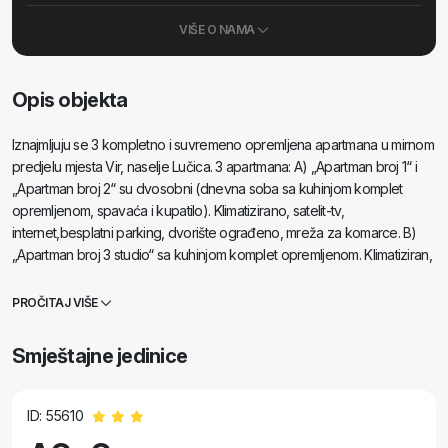
VIŠE O NAMA
Opis objekta
Iznajmljuju se 3 kompletno i suvremeno opremljena apartmana u mirnom
predjelu mjesta Vir, naselje Lučica. 3 apartmana: A) „Apartman broj 1“ i
„Apartman broj 2“ su dvosobni (dnevna soba sa kuhinjom komplet
opremljenom, spavaća i kupatilo). Klimatizirano, satelit-tv,
internet,besplatni parking, dvorište ograđeno, mreža za komarce. B)
„Apartman broj 3 studio“ sa kuhinjom komplet opremljenom. Klimatiziran,
satelit-tv, internet, parking, dvorište ograđeno. „Apartman broj 3 studio“
je maksimalno za dvije osobe!
PROČITAJ VIŠE
Smještajne jedinice
ID: 55610