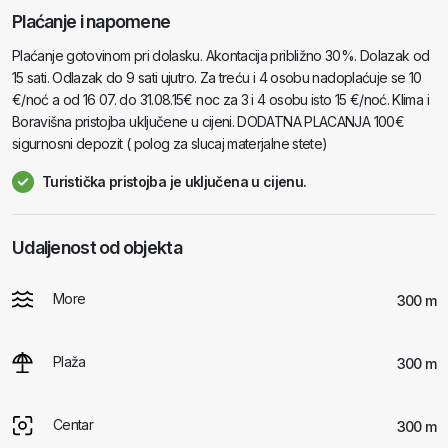
Plaćanje i napomene
Plaćanje gotovinom pri dolasku. Akontacija približno 30%. Dolazak od
15 sati. Odlazak do 9 sati ujutro. Za treću i 4 osobu nadoplaćuje se 10
€/noć a od 16 07. do 31.08.15€ noc za 3 i 4 osobu isto 15 €/noć. Klima i
Boravišna pristojba uključene u cijeni. DODATNA PLACANJA 100€
sigurnosni depozit ( polog za slucaj materjalne stete)
Turistička pristojba je uključena u cijenu.
Udaljenost od objekta
More
300 m
Plaža
300 m
Centar
300 m