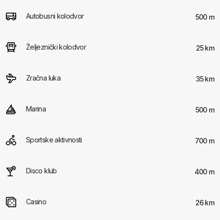
Autobusni kolodvor
500 m
Željeznički kolodvor
25 km
Zračna luka
35 km
Marina
500 m
Sportske aktivnosti
700 m
Disco klub
400 m
Casino
26 km