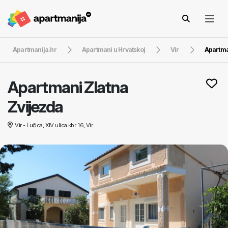
Apartmanija.hr
Apartmani u Hrvatskoj
Vir
Apartma
Apartmani Zlatna
Zvijezda
Vir - Lučica, XIV ulica kbr. 16, Vir