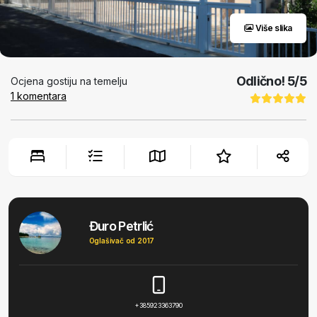
Više slika
Odlično!
5
/5
Ocjena gostiju na temelju
1
komentara
Đuro Petrlić
Oglašivač od 2017
+385923363790