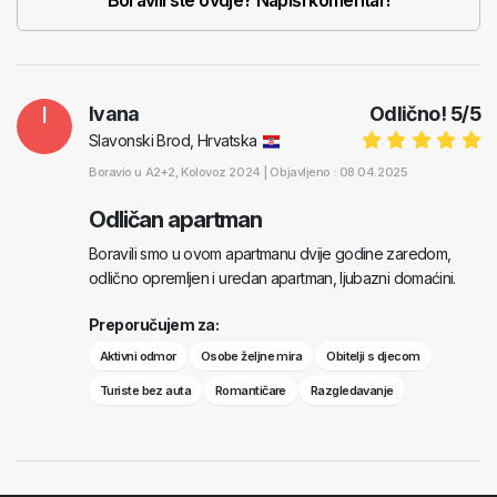
Boravili ste ovdje? Napiši komentar!
I
Ivana
Odlično!
5
/
5
Slavonski Brod, Hrvatska
Boravio u
A2+2
, Kolovoz 2024 |
Objavljeno : 08.04.2025
Odličan apartman
Boravili smo u ovom apartmanu dvije godine zaredom,
odlično opremljen i uredan apartman, ljubazni domaćini.
Preporučujem za:
Aktivni odmor
Osobe željne mira
Obitelji s djecom
Turiste bez auta
Romantičare
Razgledavanje