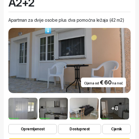
A2+2
Apartman za dvije osobe plus dva pomoćna ležaja (42 m2)
€ 60
Cijena od
na noć
+8
Opremljenost
Dostupnost
Cjenik