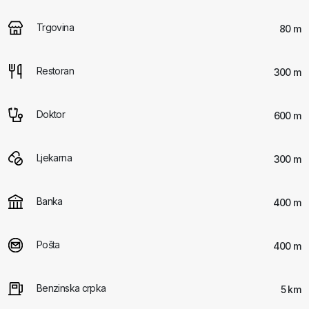
Trgovina
80 m
Restoran
300 m
Doktor
600 m
Ljekarna
300 m
Banka
400 m
Pošta
400 m
Benzinska crpka
5 km