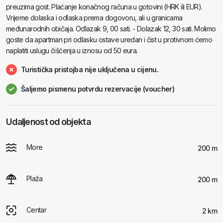
preuzima gost. Plaćanje konačnog računa u gotovini (HRK ili EUR).
Vrijeme dolaska i odlaska prema dogovoru, ali u granicama
međunarodnih običaja. Odlazak 9, 00 sati. - Dolazak 12, 30 sati. Molimo
goste da apartman pri odlasku ostave uredan i čist u protivnom ćemo
naplatiti uslugu čišćenja u iznosu od 50 eura.
Turistička pristojba nije uključena u cijenu.
Šaljemo pismenu potvrdu rezervacije (voucher)
Udaljenost od objekta
More
200 m
Plaža
200 m
Centar
2 km