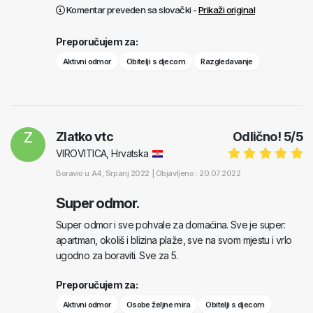
Komentar preveden sa slovački -
Prikaži original
Preporučujem za:
Aktivni odmor
Obitelji s djecom
Razgledavanje
Z
Zlatko vtc
Odlično!
5
/
5
VIROVITICA, Hrvatska
Boravio u
A4
, Srpanj 2022 |
Objavljeno : 20.07.2022
Super odmor.
Super odmor i sve pohvale za domaćina. Sve je super:
apartman, okoliš i blizina plaže, sve na svom mjestu i vrlo
ugodno za boraviti. Sve za 5.
Preporučujem za:
Aktivni odmor
Osobe željne mira
Obitelji s djecom