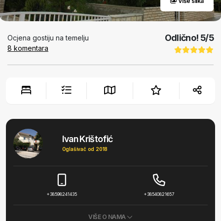
Više slika
Odlično!
5
/5
Ocjena gostiju na temelju
8
komentara
Ivan Krištofić
Oglašivač od 2018
+38598241435
+38540821657
VIŠE O NAMA