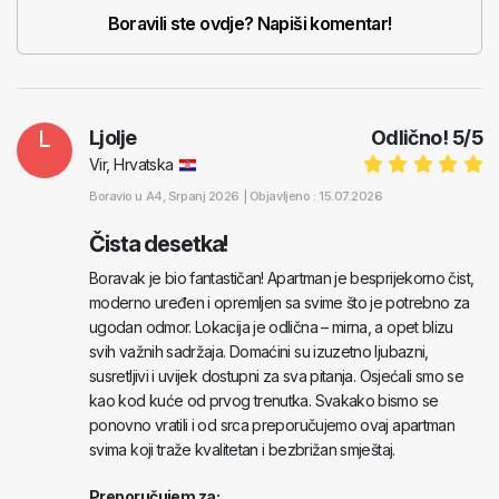
Boravili ste ovdje? Napiši komentar!
L
Ljolje
Odlično!
5
/
5
Vir, Hrvatska
Boravio u
A4
, Srpanj 2026 |
Objavljeno : 15.07.2026
Čista desetka!
Boravak je bio fantastičan! Apartman je besprijekorno čist,
moderno uređen i opremljen sa svime što je potrebno za
ugodan odmor. Lokacija je odlična – mirna, a opet blizu
svih važnih sadržaja. Domaćini su izuzetno ljubazni,
susretljivi i uvijek dostupni za sva pitanja. Osjećali smo se
kao kod kuće od prvog trenutka. Svakako bismo se
ponovno vratili i od srca preporučujemo ovaj apartman
svima koji traže kvalitetan i bezbrižan smještaj.
Preporučujem za: