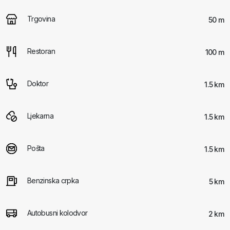
Trgovina
50 m
Restoran
100 m
Doktor
1.5 km
Ljekarna
1.5 km
Pošta
1.5 km
Benzinska crpka
5 km
Autobusni kolodvor
2 km