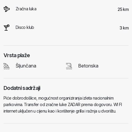
Zračna luka
25 km
Disco klub
3 km
Vrsta plaže
Šljunčana
Betonska
Dodatni sadržaji
Piće dobrodošlice, mogućnost organiziranja izleta nacionalnim
parkovima. Transfer od zračne luke ZADAR prema dogovoru. WI FI
internet uključen u cijenu kao i korištenje grilla i ražnja u dvorištu.