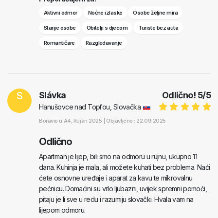
Aktivni odmor
Noćne izlaske
Osobe željne mira
Starije osobe
Obitelji s djecom
Turiste bez auta
Romantičare
Razgledavanje
S
Slávka
Odlično!
5
/
5
Hanušovce nad Topľou, Slovačka
Boravio u
A4
, Rujan 2025 |
Objavljeno : 22.09.2025
Odlično
Apartman je lijep, bili smo na odmoru u rujnu, ukupno 11
dana. Kuhinja je mala, ali možete kuhati bez problema. Naći
ćete osnovne uređaje i aparat za kavu te mikrovalnu
pećnicu. Domaćini su vrlo ljubazni, uvijek spremni pomoći,
pitaju je li sve u redu i razumiju slovački. Hvala vam na
lijepom odmoru.