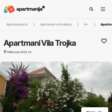
Apartmanija.hr
Apartmani u Hrvatskoj
Vir
Apartma
Apartmani Vila Trojka
Miljkovica XI/22, Vir