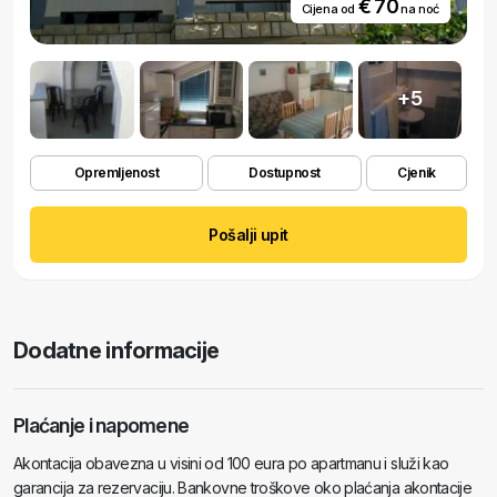
€ 70
Cijena od
na noć
+5
Opremljenost
Dostupnost
Cjenik
Pošalji upit
Dodatne informacije
Plaćanje i napomene
Akontacija obavezna u visini od 100 eura po apartmanu i služi kao
garancija za rezervaciju. Bankovne troškove oko plaćanja akontacije