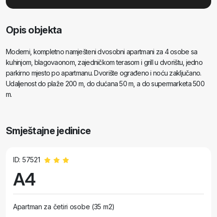
Opis objekta
Moderni, kompletno namješteni dvosobni apartmani za 4 osobe sa
kuhinjom, blagovaonom, zajedničkom terasom i grill u dvorištu, jedno
parkirno mjesto po apartmanu. Dvorište ograđeno i noću zaključano.
Udaljenost do plaže 200 m, do dućana 50 m, a do supermarketa 500
m.
Smještajne jedinice
ID: 57521
A4
Apartman za četiri osobe (35 m2)