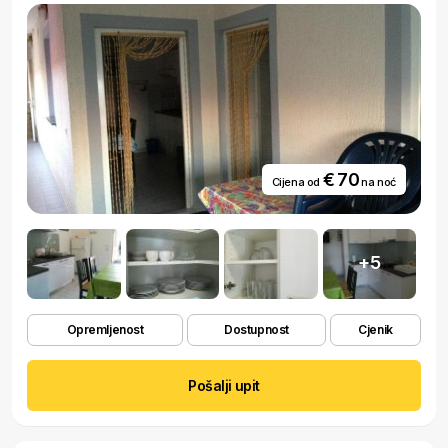
€ 70
Cijena od
na noć
+5
Opremljenost
Dostupnost
Cjenik
Pošalji upit